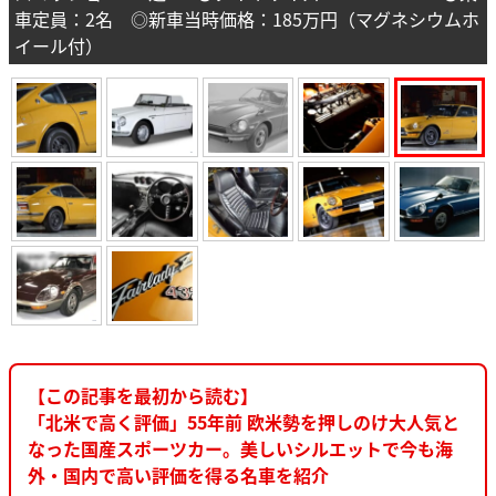
車定員：2名 ◎新車当時価格：185万円（マグネシウムホ
イール付）
【この記事を最初から読む】
「北米で高く評価」55年前 欧米勢を押しのけ大人気と
なった国産スポーツカー。美しいシルエットで今も海
外・国内で高い評価を得る名車を紹介