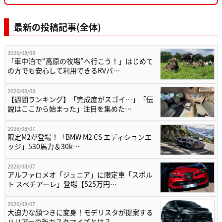
最新の投稿記事(全体)
2026/08/08
「車中泊で“高原の牧場”へ行こう！」はじめて
の方でも安心して利用できるRVパ…
2026/08/08
【週間ランキング】「完成度がスゴイ…」「伝
説はここから始まった」注目を集めた…
2026/08/07
限定M2が登場！「BMW M2 CS エディションエ
ッジ」530馬力＆30k…
2026/08/07
アルファロメオ「ジュニア」に限定車「スポル
ト スペチアーレ」登場【525万円…
2026/08/07
大迫力な顔つきに変身！モデリスタが提案する
ハリアーの新カスタマイズとは？