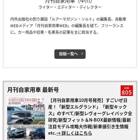
月刊自家用車（中川）
ライター・エディター・ディレクター
内外出版社の釣り雑誌「ルアーマガジン・ソルト」の編集長、自動車
WEBメディア「月刊自家用車WEB」の編集長を経て、フリーランス
に。カー用品や旧車・名車系の記事を主に担当する。
投稿一覧へ
月刊自家用車 最新号
vol.
805
【月刊自家用車10月号発売】すごいぜ日
産！「新型エルグランド」「新型キック
ス」のすべて/新型レヴォーグレイバック全
研究/新型フィット＆N-BOX最新情報/最新
注目モデル攻略大作戦/新車値引き生情報
etc.
→ 詳しくはこちら