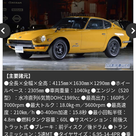
【主要諸元】
●全長×全幅×全高：4115㎜×1630㎜×1290㎜ ●ホイー
ルベース：2305㎜ ●車両重量：1040㎏ ●エンジン（S20
型）：水冷直列6気筒DOHC1989㏄ ●最高出力：160PS／
7000rpm ●最大トルク：18.0㎏-m／5600rpm ●最高速
度：210㎞／h ●0-400m加速：15.8秒 ●最小回転半径：
4.8m ●燃料タンク容量：60L ●サスペンション：前後ス
トラット式 ●ブレーキ：前ディスク／後ドラム ●トラン
スミッション：5速MT ●タイヤサイズ：6.95-14-4PR ●乗