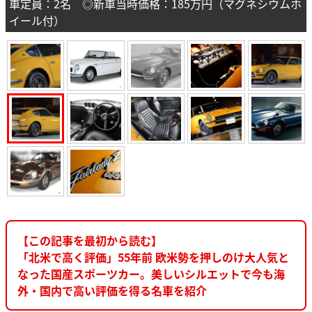
車定員：2名 ◎新車当時価格：185万円（マグネシウムホ
イール付）
【この記事を最初から読む】
「北米で高く評価」55年前 欧米勢を押しのけ大人気と
なった国産スポーツカー。美しいシルエットで今も海
外・国内で高い評価を得る名車を紹介