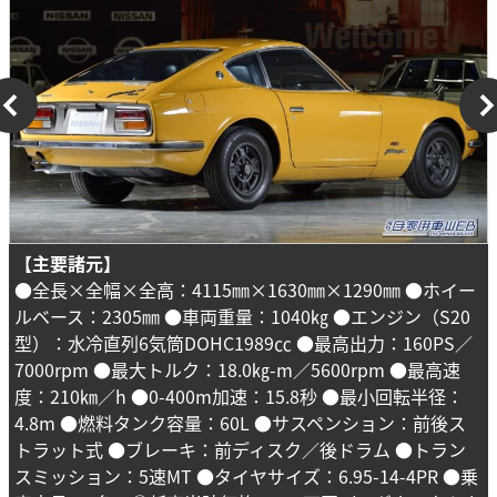
【主要諸元】
●全長×全幅×全高：4115㎜×1630㎜×1290㎜ ●ホイー
ルベース：2305㎜ ●車両重量：1040㎏ ●エンジン（S20
型）：水冷直列6気筒DOHC1989㏄ ●最高出力：160PS／
7000rpm ●最大トルク：18.0㎏-m／5600rpm ●最高速
度：210㎞／h ●0-400m加速：15.8秒 ●最小回転半径：
4.8m ●燃料タンク容量：60L ●サスペンション：前後ス
トラット式 ●ブレーキ：前ディスク／後ドラム ●トラン
スミッション：5速MT ●タイヤサイズ：6.95-14-4PR ●乗