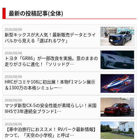
最新の投稿記事(全体)
2026/08/06
新型キックスが大人気！最新販売データとライ
バルから見える「選ばれるワケ」
2026/08/06
トヨタ「GR86」が一部改良を実施。意のままの
走りがさらに進化！「ソリッドグ…
2026/08/06
HRCがコミケ108に初出展！本物F1マシン展示
＆1300万の本格シミュレー…
2026/08/06
マツダ新型CX-5の安全性能が素晴らしい！米国
IIHSで3年連続全ブランド1…
2026/08/06
【車中泊旅行におススメ！ RVパーク最新情報】
かつて、「天空の小学校」と呼ば…