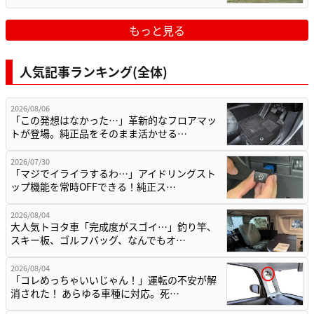
もっと見る
人気記事ランキング(全体)
2026/08/06
「この発想はなかった…」革新的なフロアマッ
トが登場。純正品をそのまま活かせる…
2026/07/30
「マジでイライラするわ…」アイドリングスト
ップ機能を常時OFFできる！純正ス…
2026/08/04
大人気トヨタ車「完成度がスゴイ…」釣り竿、
スキー板、ゴルフバッグ、なんでもオ…
2026/08/04
「コレめっちゃいいじゃん！」運転の不安が解
消された！ あらゆる車種に対応。死…