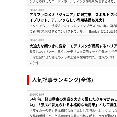
ングと卓越したロード・ホールディング性能を実現するMモデル。BMW 
2026/08/07
アルファロメオ「ジュニア」に限定車「スポルト スペ
イブリッド、アルファらしい専用装備も充実】
イタリアらしい洗練されたエレガンスをプラス 2025年に国内
の新時代を象徴するコンパクトモデル。「Ibrida」は1.2L直3
2026/08/07
大迫力な顔つきに変身！モデリスタが提案するハリ
改良したハリアーに早くもモデリスタ専用キットが登場！ 今
ーマに合わせた漆黒のメッキ加飾が採用された。従来のクロ
の[…]
人気記事ランキング(全体)
2026/08/07
64年前、軽自動車の常識を大きく覆したクルマがあ
い」「庶民が夢見られる本格的な乗用車」として誕
「マイカーの夢」を本格的な乗用車として具現化しようとした
な移動手段」という当時の軽自動車の枠を超え、庶民が抱い