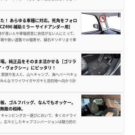
た！ あらゆる車種に対応。死角をフォロ
496 補助ミラー サイドアンダー用］
験が浅い人や車幅感覚に自信がない人にとって、
車場や狭い道路での幅寄せ、縁石ギリギリまで車
登場。純正品をそのまま活かせる［ゴリラ
ア・ヴォクシー」にピッタリ！
 家族や友人と、山へキャンプ、海へバーベキュ
でみんなでワイワイガヤガヤと目的地へ向かう計
板、ゴルフバッグ、なんでもオッケー。
、無敵の相棒。
 キャンピングカー選びにおいて、多くのドライ
だ。広々としたキャブコンバージョンは魅力的だ