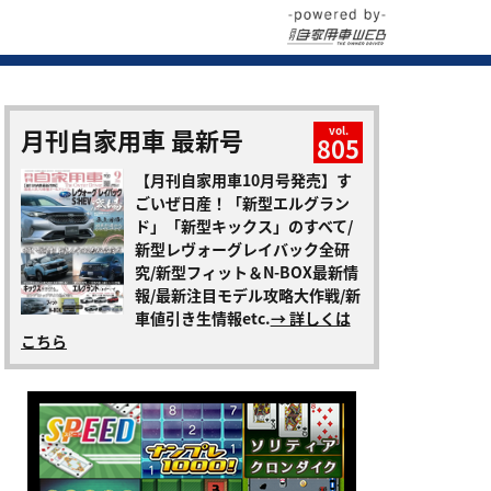
月刊自家用車 最新号
vol.
805
【月刊自家用車10月号発売】す
ごいぜ日産！「新型エルグラン
ド」「新型キックス」のすべて/
新型レヴォーグレイバック全研
究/新型フィット＆N-BOX最新情
報/最新注目モデル攻略大作戦/新
車値引き生情報etc.
→ 詳しくは
こちら