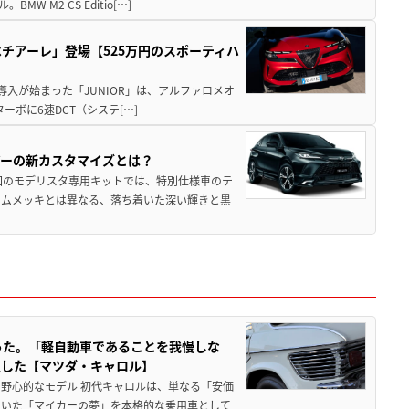
M2 CS Editio[…]
チアーレ」登場【525万円のスポーティハ
導入が始まった「JUNIOR」は、アルファロメオ
ターボに6速DCT（システ[…]
アーの新カスタマイズとは？
回のモデリスタ専用キットでは、特別仕様車のテ
ームメッキとは異なる、落ち着いた深い輝きと黒
った。「軽自動車であることを我慢しな
生した【マツダ・キャロル】
野心的なモデル 初代キャロルは、単なる「安価
ていた「マイカーの夢」を本格的な乗用車として