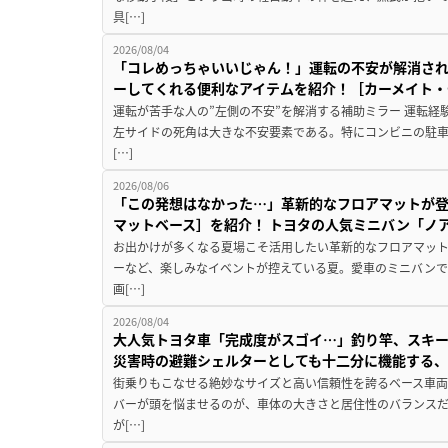
具[…]
2026/08/04
「コレめっちゃいいじゃん！」運転の不安が解消され
ーしてくれる便利なアイテムを紹介！［カーメイト・CZ
運転が苦手な人の”左側の不安”を解消する補助ミラー 運転経
左サイドの死角は大きな不安要素である。特にコンビニの駐
[…]
2026/08/06
「この発想はなかった…」革新的なフロアマットが
マットベース］を紹介！ トヨタの人気ミニバン「ノ
お出かけが多くなる夏場こそ活用したい革新的なフロアマット
ーなど、楽しみなイベントが控えている夏。愛車のミニバン
画[…]
2026/08/04
大人気トヨタ車「完成度がスゴイ…」釣り竿、スキー
災害時の避難シェルターとしても十二分に機能する
街乗りもこなせる絶妙なサイズと高い信頼性を誇るベース車両
バーが頭を悩ませるのが、車体の大きさと居住性のバランス
が[…]