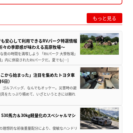
もっと見る
でも安心して利用できるRVパーク特選情報
季折々の季節感が味わえる高原牧場～
夜の時間を満喫しよう 「RVパーク 大笹牧場」
」内に併設されたRVパークだ。夏でも[…]
ここから始まった」注目を集めたトヨタ車
月6日）
、ゴルフバッグ、なんでもオッケー。災害時の避
道具をたっぷり積めて、いざというときには頼れ
」530馬力＆30kg軽量化のスペシャルマシ
50の理想的な前後重量配分により、俊敏なハンドリ