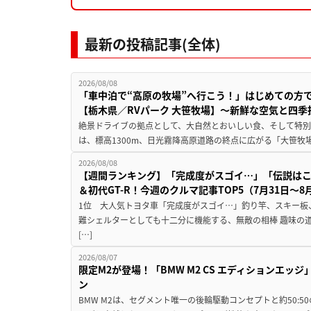
最新の投稿記事(全体)
2026/08/08
「車中泊で“高原の牧場”へ行こう！」はじめての方
【栃木県／RVパーク 大笹牧場】～新鮮な空気と四
絶景ドライブの拠点として、大自然とおいしい食、そして特別な
は、標高1300m、日光霧降高原道路の終点に広がる「大笹牧場
2026/08/08
【週間ランキング】「完成度がスゴイ…」「伝説は
＆初代GT-R！今週のクルマ記事TOP5（7月31日〜8
1位 大人気トヨタ車「完成度がスゴイ…」釣り竿、スキー板
難シェルターとしても十二分に機能する、無敵の相棒 趣味の
[…]
2026/08/07
限定M2が登場！「BMW M2 CS エディションエッジ
ン
BMW M2は、セグメント唯一の後輪駆動コンセプトと約50: