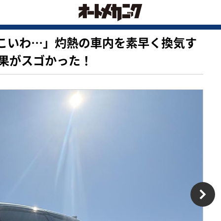
はかしこいわ…」灼熱の車内を素早く換気す
果がスゴかった！