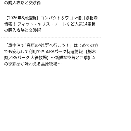
の購入攻略と交渉術
【2026年8月最新】コンパクト＆ワゴン値引き相場
情報！ フィット・ヤリス・ノートなど人気14車種
の購入攻略と交渉術
「車中泊で“高原の牧場”へ行こう！」はじめての方
でも安心して利用できるRVパーク特選情報 【栃木
県／RVパーク 大笹牧場】～新鮮な空気と四季折々
の季節感が味わえる高原牧場～