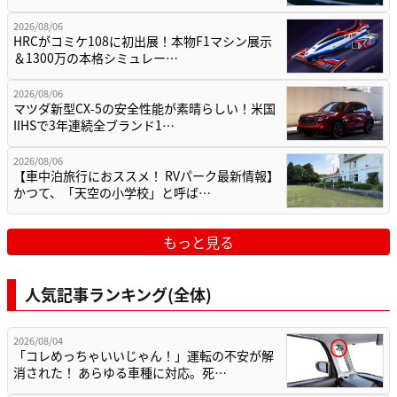
2026/08/06
HRCがコミケ108に初出展！本物F1マシン展示
＆1300万の本格シミュレー…
2026/08/06
マツダ新型CX-5の安全性能が素晴らしい！米国
IIHSで3年連続全ブランド1…
2026/08/06
【車中泊旅行におススメ！ RVパーク最新情報】
かつて、「天空の小学校」と呼ば…
もっと見る
人気記事ランキング(全体)
2026/08/04
「コレめっちゃいいじゃん！」運転の不安が解
消された！ あらゆる車種に対応。死…