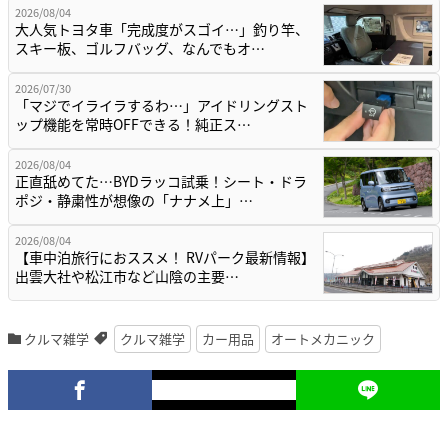
2026/08/04
大人気トヨタ車「完成度がスゴイ…」釣り竿、
スキー板、ゴルフバッグ、なんでもオ…
2026/07/30
「マジでイライラするわ…」アイドリングスト
ップ機能を常時OFFできる！純正ス…
2026/08/04
正直舐めてた…BYDラッコ試乗！シート・ドラ
ポジ・静粛性が想像の「ナナメ上」…
2026/08/04
【車中泊旅行におススメ！ RVパーク最新情報】
出雲大社や松江市など山陰の主要…
クルマ雑学
クルマ雑学
カー用品
オートメカニック