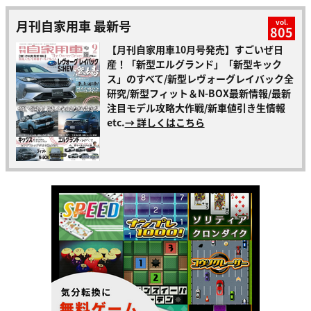
月刊自家用車 最新号
vol.
805
【月刊自家用車10月号発売】すごいぜ日
産！「新型エルグランド」「新型キック
ス」のすべて/新型レヴォーグレイバック全
研究/新型フィット＆N-BOX最新情報/最新
注目モデル攻略大作戦/新車値引き生情報
etc.
→ 詳しくはこちら