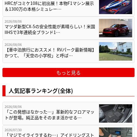
HRCがコミケ108に初出展！本物F1マシン展示
＆1300万の本格シミュレー…
2026/08/06
マツダ新型CX-5の安全性能が素晴らしい！米国
IIHSで3年連続全ブランド1…
2026/08/06
【車中泊旅行におススメ！ RVパーク最新情報】
かつて、「天空の小学校」と呼ば…
もっと見る
人気記事ランキング(全体)
2026/08/06
「この発想はなかった…」革新的なフロアマッ
トが登場。純正品をそのまま活かせる…
2026/07/30
「マジでイライラするわ…」アイドリングスト