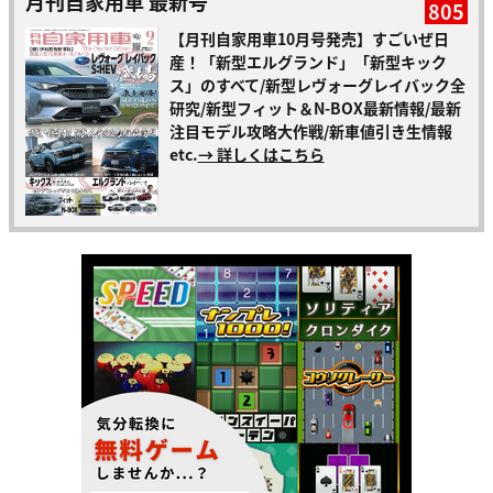
月刊自家用車 最新号
805
【月刊自家用車10月号発売】すごいぜ日
産！「新型エルグランド」「新型キック
ス」のすべて/新型レヴォーグレイバック全
研究/新型フィット＆N-BOX最新情報/最新
注目モデル攻略大作戦/新車値引き生情報
etc.
→ 詳しくはこちら