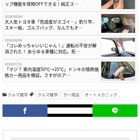
ップ機能を常時OFFできる！純正ス…
2026/08/04
大人気トヨタ車「完成度がスゴイ…」釣り竿、
スキー板、ゴルフバッグ、なんでもオ…
2026/08/04
「コレめっちゃいいじゃん！」運転の不安が解
消された！ あらゆる車種に対応。死…
2026/07/21
「マジ？ 車内温度50℃→25℃」ドンキの情熱価
格カー用品を検証。さすがのア…
クルマ雑学
クルマ雑学
カー用品
オートメカニック