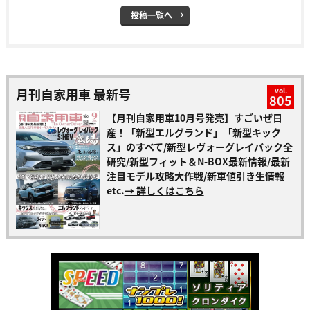
投稿一覧へ
月刊自家用車 最新号
vol.
805
【月刊自家用車10月号発売】すごいぜ日
産！「新型エルグランド」「新型キック
ス」のすべて/新型レヴォーグレイバック全
研究/新型フィット＆N-BOX最新情報/最新
注目モデル攻略大作戦/新車値引き生情報
etc.
→ 詳しくはこちら