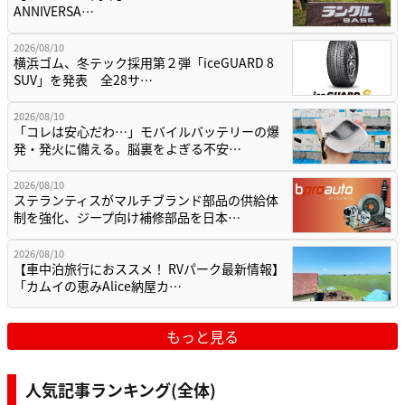
ANNIVERSA…
2026/08/10
横浜ゴム、冬テック採用第２弾「iceGUARD 8
SUV」を発表 全28サ…
2026/08/10
「コレは安心だわ…」モバイルバッテリーの爆
発・発火に備える。脳裏をよぎる不安…
2026/08/10
ステランティスがマルチブランド部品の供給体
制を強化、ジープ向け補修部品を日本…
2026/08/10
【車中泊旅行におススメ！ RVパーク最新情報】
「カムイの恵みAlice納屋カ…
もっと見る
人気記事ランキング(全体)