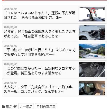
2026/08/04
「コレめっちゃいいじゃん！」運転の不安が解
消された！ あらゆる車種に対応。死…
2026/08/07
64年前、軽自動車の常識を大きく覆したクルマ
があった。「軽自動車であることを…
2026/08/09
「車中泊で“山の湖”へ行こう！」 はじめての方
でも安心して利用できるRVパー…
2026/08/06
「この発想はなかった…」革新的なフロアマッ
トが登場。純正品をそのまま活かせる…
2026/08/04
大人気トヨタ車「完成度がスゴイ…」釣り竿、
スキー板、ゴルフバッグ、なんでもオ…
用品
カー用品
月刊自家用車