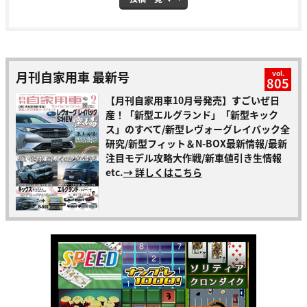
月刊自家用車 最新号
vol.
805
【月刊自家用車10月号発売】すごいぜ日
産！「新型エルグランド」「新型キック
ス」のすべて/新型レヴォーグレイバック全
研究/新型フィット＆N-BOX最新情報/最新
注目モデル攻略大作戦/新車値引き生情報
etc.
→ 詳しくはこちら