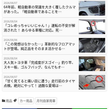
2026/08/07
64年前、軽自動車の常識を大きく覆したクルマ
があった。「軽自動車であることを…
2026/08/04
「コレめっちゃいいじゃん！」運転の不安が解
消された！ あらゆる車種に対応。死…
2026/08/06
「この発想はなかった…」革新的なフロアマッ
トが登場。純正品をそのまま活かせる…
2026/08/04
大人気トヨタ車「完成度がスゴイ…」釣り竿、
スキー板、ゴルフバッグ、なんでもオ…
2026/08/07
「甘く見てると痛い目に遭う」走行前のタイヤ
点検。絶対にやって！ 過酷な夏場は…
用品
カー用品
月刊自家用車