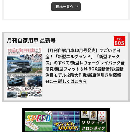
投稿一覧へ
月刊自家用車 最新号
vol.
805
【月刊自家用車10月号発売】すごいぜ日
産！「新型エルグランド」「新型キック
ス」のすべて/新型レヴォーグレイバック全
研究/新型フィット＆N-BOX最新情報/最新
注目モデル攻略大作戦/新車値引き生情報
etc.
→ 詳しくはこちら