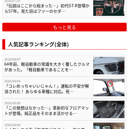
2026/07/31
「伝説はここから始まった…」初代GT-R登場か
ら57年。見た目はフツーのセダ…
もっと見る
人気記事ランキング(全体)
2026/08/07
64年前、軽自動車の常識を大きく覆したクルマ
があった。「軽自動車であることを…
2026/08/04
「コレめっちゃいいじゃん！」運転の不安が解
消された！ あらゆる車種に対応。死…
2026/08/06
「この発想はなかった…」革新的なフロアマッ
トが登場。純正品をそのまま活かせる…
2026/08/04