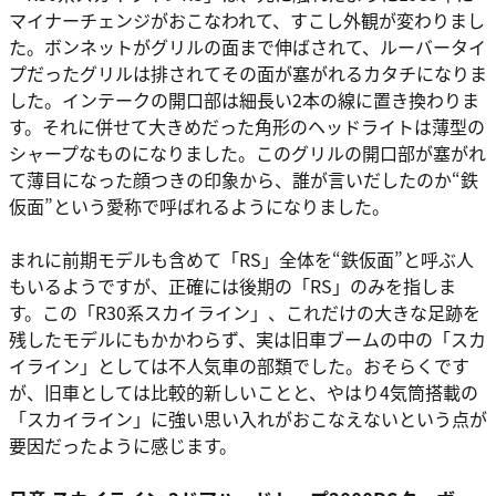
マイナーチェンジがおこなわれて、すこし外観が変わりまし
た。ボンネットがグリルの面まで伸ばされて、ルーバータイ
プだったグリルは排されてその面が塞がれるカタチになりま
した。インテークの開口部は細長い2本の線に置き換わりま
す。それに併せて大きめだった角形のヘッドライトは薄型の
シャープなものになりました。このグリルの開口部が塞がれ
て薄目になった顔つきの印象から、誰が言いだしたのか“鉄
仮面”という愛称で呼ばれるようになりました。
まれに前期モデルも含めて「RS」全体を“鉄仮面”と呼ぶ人
もいるようですが、正確には後期の「RS」のみを指しま
す。この「R30系スカイライン」、これだけの大きな足跡を
残したモデルにもかかわらず、実は旧車ブームの中の「スカ
イライン」としては不人気車の部類でした。おそらくです
が、旧車としては比較的新しいことと、やはり4気筒搭載の
「スカイライン」に強い思い入れがおこなえないという点が
要因だったように感じます。