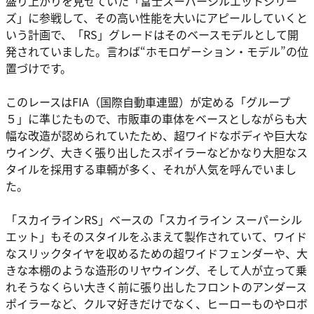
盛り上がりを見せていた「富士スーパーシルエットシリー
ズ」に参戦して、その高い性能を大いにアピールしていくと
いう計画で、「RS」グレードはそのベースモデルとして開
発されていました。言わば“ホモロゲーション・モデル”の位
置づけです。
このレースはFIA（国際自動車連盟）が定める「グループ
５」に準じたもので、市販車の車体をベースとしながらも大
幅な改造が認められていたため、超ワイドなボディや巨大な
ウイング、大きく張り出したスポイラーなどかなり大胆なス
タイルを採用する車輌が多く、それが人気を呼んでいまし
た。
「スカイラインRS」ベースの「スカイライン スーパーシル
エット」もそのスタイルをふまえて製作されていて、ワイド
なスリックタイヤを収めるための超ワイドフェンダーや、大
きな本棚のような造形のリヤウイング、そして人が立って乗
れそうなくらい大きく前に張り出したフロントのアンダース
ポイラーなど、クルマ好きだけでなく、ヒーローものやロボ