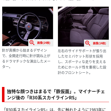
画像(14枚)
画像(14枚)
針が真横から始まるデザイン
左右のサイドサポートが張り出
で、全開走行時に針が跳ね上が
したセミバケット形状を採用
るドラマチックな演出したメー
し、スポーティな走りを支える
ター。
ためにホールド性を重視した設
計のフロントシート。
独特な顔つきはまるで「鉄仮面」。マイナーチェ
ンジ後の「R30系スカイラインRS」
「R30系スカイラインRS」は、先に触れたように1983年に