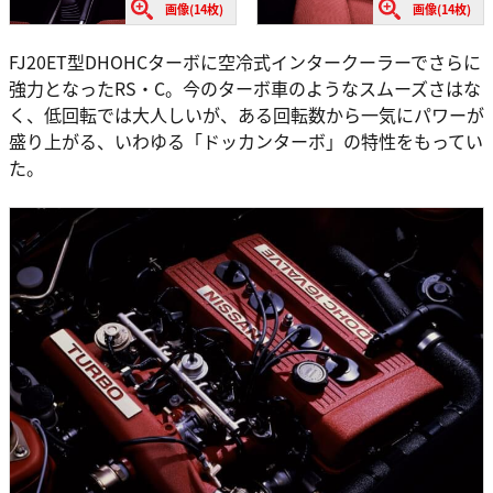
画像(14枚)
画像(14枚)
FJ20ET型DHOHCターボに空冷式インタークーラーでさらに
強力となったRS・C。今のターボ車のようなスムーズさはな
く、低回転では大人しいが、ある回転数から一気にパワーが
盛り上がる、いわゆる「ドッカンターボ」の特性をもってい
た。