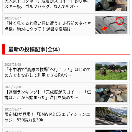
大人気トヨタ車「完成度がスゴイ…」釣り竿、
スキー板、ゴルフバッグ、なんでもオ…
2026/08/07
「甘く見てると痛い目に遭う」走行前のタイヤ
点検。絶対にやって！ 過酷な夏場は…
最新の投稿記事(全体)
2026/08/08
「車中泊で“高原の牧場”へ行こう！」はじめて
の方でも安心して利用できるRVパ…
2026/08/08
【週間ランキング】「完成度がスゴイ…」「伝
説はここから始まった」注目を集めた…
2026/08/07
限定M2が登場！「BMW M2 CS エディションエ
ッジ」530馬力＆30k…
2026/08/07