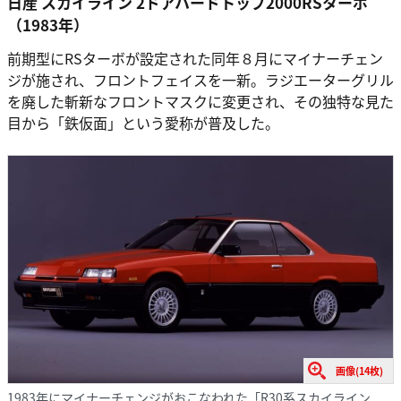
日産 スカイライン 2ドアハードトップ2000RSターボ
（1983年）
前期型にRSターボが設定された同年８月にマイナーチェン
ジが施され、フロントフェイスを一新。ラジエーターグリル
を廃した斬新なフロントマスクに変更され、その独特な見た
目から「鉄仮面」という愛称が普及した。
画像(14枚)
1983年にマイナーチェンジがおこなわれた「R30系スカイライン