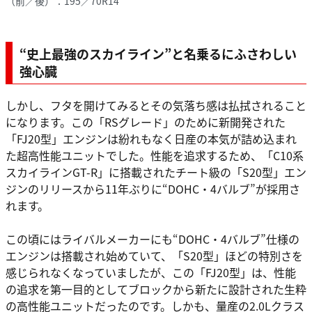
（前／後）：195／70R14
“史上最強のスカイライン”と名乗るにふさわしい
強心臓
しかし、フタを開けてみるとその気落ち感は払拭されること
になります。この「RSグレード」のために新開発された
「FJ20型」エンジンは紛れもなく日産の本気が詰め込まれ
た超高性能ユニットでした。性能を追求するため、「C10系
スカイラインGT-R」に搭載されたチート級の「S20型」エン
ジンのリリースから11年ぶりに“DOHC・4バルブ”が採用さ
れます。
この頃にはライバルメーカーにも“DOHC・4バルブ”仕様の
エンジンは搭載され始めていて、「S20型」ほどの特別さを
感じられなくなっていましたが、この「FJ20型」は、性能
の追求を第一目的としてブロックから新たに設計された生粋
の高性能ユニットだったのです。しかも、量産の2.0Lクラス