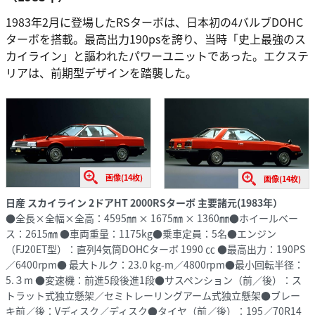
1983年2月に登場したRSターボは、日本初の4バルブDOHC
ターボを搭載。最高出力190psを誇り、当時「史上最強のス
カイライン」と謳われたパワーユニットであった。エクステ
リアは、前期型デザインを踏襲した。
画像(14枚)
画像(14枚)
日産 スカイライン 2ドアHT 2000RSターボ 主要諸元(1983年）
●全長×全幅×全高：4595㎜ × 1675㎜ × 1360㎜●ホイールベー
ス：2615㎜ ●車両重量：1175kg●乗車定員：5名●エンジン
（FJ20ET型）：直列4気筒DOHCターボ 1990 ㏄ ●最高出力：190PS
／6400rpm● 最大トルク：23.0 kg-m／4800rpm●最小回転半径：
5.３m ●変速機：前進5段後進1段●サスペンション（前／後）：ス
トラット式独立懸架／セミトレーリングアーム式独立懸架●ブレー
キ前／後：Vディスク／ディスク●タイヤ（前／後）：195／70R14