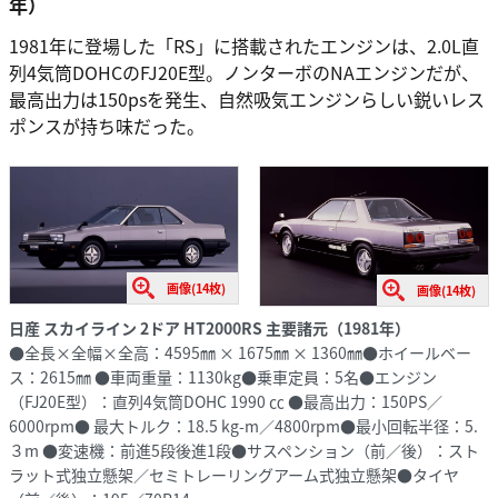
年）
1981年に登場した「RS」に搭載されたエンジンは、2.0L直
列4気筒DOHCのFJ20E型。ノンターボのNAエンジンだが、
最高出力は150psを発生、自然吸気エンジンらしい鋭いレス
ポンスが持ち味だった。
画像(14枚)
画像(14枚)
日産 スカイライン 2ドア HT2000RS 主要諸元（1981年）
●全長×全幅×全高：4595㎜ × 1675㎜ × 1360㎜●ホイールベー
ス：2615㎜ ●車両重量：1130kg●乗車定員：5名●エンジン
（FJ20E型）：直列4気筒DOHC 1990 ㏄ ●最高出力：150PS／
6000rpm● 最大トルク：18.5 kg-m／4800rpm●最小回転半径：5.
３m ●変速機：前進5段後進1段●サスペンション（前／後）：スト
ラット式独立懸架／セミトレーリングアーム式独立懸架●タイヤ