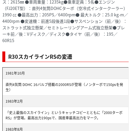
ス：2615㎜ ●車両重量：1235kg●乗車定員：5名●エンジン
（FJ20ET型）：直列4気筒DOHCターボ（空冷式インタークーラー）
1990 ㏄ ●最高出力：205PS／6400rpm● 最大トルク：25.0 kg-m／
4400rpm ●変速機：前進5段後進1段●サスペンション（前／後）：
ストラット式独立懸架／セミトレーリングアーム式独立懸架●ブレ
ーキ前／後：Vディスク／ディスク●タイヤ（前／後）：195／
60R15
R30スカイラインRSの変遷
1981年10月
直列4気筒 DOHC 16バルブ搭載の2000RSが登場（ノンターボで150psを発
生）
1983年2月
「史上最強のスカイライン」というキャッチコピーとともに「2000ターボ
RS」が登場。最高出力190psで、国産車最高出力をマーク。
1983年8月