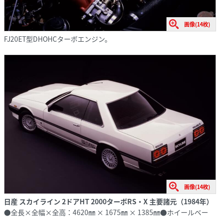
画像(14枚)
FJ20ET型DHOHCターボエンジン。
画像(14枚)
日産 スカイライン 2ドアHT 2000ターボRS・X 主要諸元（1984年）
●全長×全幅×全高：4620㎜ × 1675㎜ × 1385㎜●ホイールベー