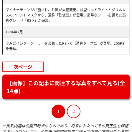
マイナーチェンジが施され、外観が大幅変更。薄型ヘッドライトとグリルレ
スのフロントマスクから、通称「鉄仮面」が登場。豪華なシートを備えた高
級グレード「RS-X」が追加。
1984年2月
空冷式インタークーラーを装着したRS・C（通称ターボC）が登場。205PS
を発揮。
次ページ
【画像】この記事に関連する写真をすべて見る(全
14点)
1
2
※掲載内容は公開日時点のものであり、将来にわたってその真正性を保証
するものでないこと、公開後の時間経過等に伴って内容に不備が生じる可