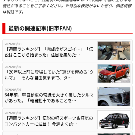
能性があることをご了承ください。※特別な表記がないかぎり、価格情報
は税込です。
最新の関連記事(旧車FAN)
2026/08/08
【週間ランキング】「完成度がスゴイ…」「伝
説はここから始まった」注目を集めた…
2026/08/07
「20年以上前に登場していた“遊びを極める”ク
ルマ」 そんな自由気ままで、タ…
2026/08/07
64年前、軽自動車の常識を大きく覆したクルマ
があった。「軽自動車であることを…
2026/08/01
【週間ランキング】伝説の軽スポーツ＆狂気の
コンパクトカーに注目！ 今週よく読…