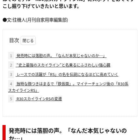
こし掘り下げていきたいと思います。
●文:往機人(月刊自家用車編集部)
目次
1
発売時には落胆の声。「なんだ本気じゃないのか…」
2
“史上最強のスカイライン”と名乗るにふさわしい強心臓
3
レースでの活躍が「RS」の名を伝説になるほどに高めていく
4
独特な顔つきはまるで「鉄仮面」。マイナーチェンジ後の「R30系
スカイラインRS」
5
R30スカイラインRSの変遷
発売時には落胆の声。「なんだ本気じゃないの
か…」