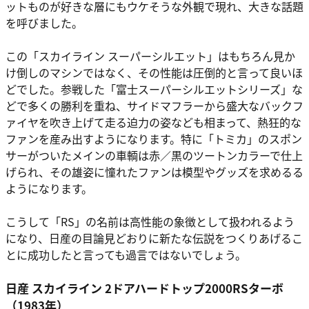
ットものが好きな層にもウケそうな外観で現れ、大きな話題
を呼びました。
この「スカイライン スーパーシルエット」はもちろん見か
け倒しのマシンではなく、その性能は圧倒的と言って良いほ
どでした。参戦した「富士スーパーシルエットシリーズ」な
どで多くの勝利を重ね、サイドマフラーから盛大なバックフ
ァイヤを吹き上げて走る迫力の姿なども相まって、熱狂的な
ファンを産み出すようになります。特に「トミカ」のスポン
サーがついたメインの車輌は赤／黒のツートンカラーで仕上
げられ、その雄姿に憧れたファンは模型やグッズを求めるる
ようになります。
こうして「RS」の名前は高性能の象徴として扱われるよう
になり、日産の目論見どおりに新たな伝説をつくりあげるこ
とに成功したと言っても過言ではないでしょう。
日産 スカイライン 2ドアハードトップ2000RSターボ
（1983年）