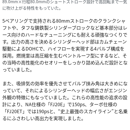
89.0mm×行程80.0mmのショートストローク設計で高回転まで一気
に吹け上がる特性をもっていた。
5ベアリングで支持される80mmストロークのクランクシャ
フトや、タフな鋳鉄製シリンダーブロックなど基本部分はレ
ース向けのハードなチューニングにも耐える頑強なつくりで
す。出力の高さを決めるシリンダーヘッド部はカムチェーン
駆動によるDOHCで、ハイフローを実現する4バルブ構成を
採用。燃焼室は高圧縮を生むペントルーフ型にするなど、そ
の当時の高性能化のセオリーをしっかり詰め込んだ設計とな
っていました。
また、吸排気の効率を優先させてバルブ挟み角は大きめにな
っていて、それによるシリンダーヘッドの幅広さがエンジン
外観の特徴にもなっていました。これらの高性能の追求の設
計により、NA仕様の「FJ20E」で150ps、ターボ仕様の
「FJ20ET」では190psと、“史上最強のスカイライン”と名乗
るにふさわしい高出力を実現しました。