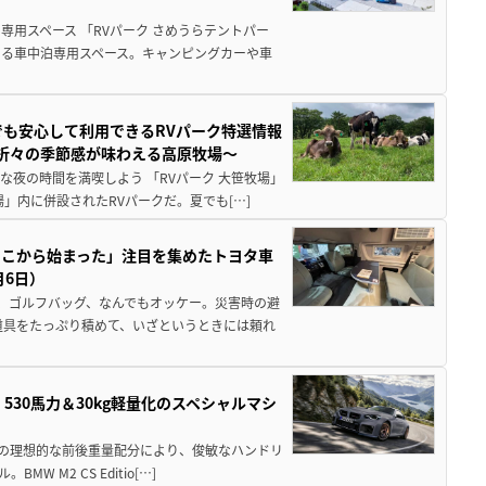
用スペース 「RVパーク さめうらテントパー
る車中泊専用スペース。キャンピングカーや車
でも安心して利用できるRVパーク特選情報
季折々の季節感が味わえる高原牧場～
夜の時間を満喫しよう 「RVパーク 大笹牧場」
」内に併設されたRVパークだ。夏でも[…]
ここから始まった」注目を集めたトヨタ車
月6日）
、ゴルフバッグ、なんでもオッケー。災害時の避
道具をたっぷり積めて、いざというときには頼れ
」530馬力＆30kg軽量化のスペシャルマシ
50の理想的な前後重量配分により、俊敏なハンドリ
M2 CS Editio[…]