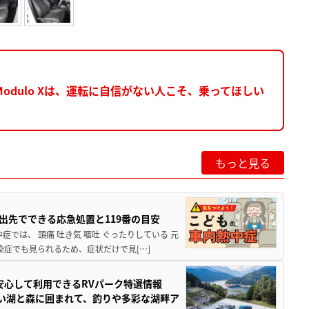
dulo Xは、運転に自信がない人こそ、乗ってほしい
もっと見る
出先でできる応急処置と119番の目安
では、 頭痛 吐き気 嘔吐 ぐったりしている 元
染症でも見られるため、症状だけで見[…]
安心して利用できるRVパーク特選情報
しい湖と森に囲まれて、釣りや多彩な湖畔ア