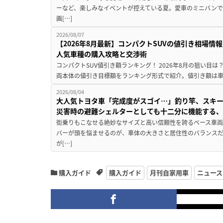
ーなど、楽しみなイベントが控えている夏。愛車のミニバン
画[…]
2026/08/07
【2026年8月最新】コンパクトSUVの値引き相場情報
人気車種の購入攻略と交渉術
コンパクトSUV値引き額ランキング！ 2026年8月の狙い目は？
両本体の値引き目標額をランキング形式で紹介。値引き額は車
2026/08/04
大人気トヨタ車「完成度がスゴイ…」釣り竿、スキー
災害時の避難シェルターとしても十二分に機能する
街乗りもこなせる絶妙なサイズと高い信頼性を誇るベース車両
バーが頭を悩ませるのが、車体の大きさと居住性のバランス
が[…]
購入ガイド
購入ガイド
月刊自家用車
ニュース