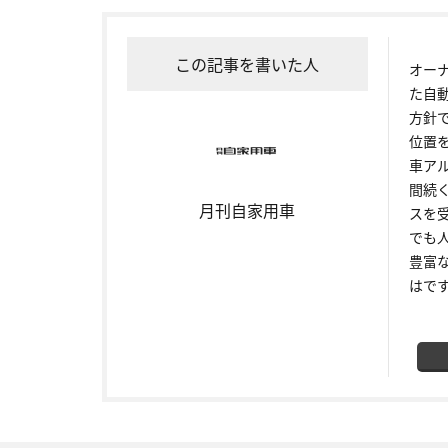
この記事を書いた人
オー
た自
方針
位置
車ア
間続
月刊自家用車
スを
でも
豊富
はで