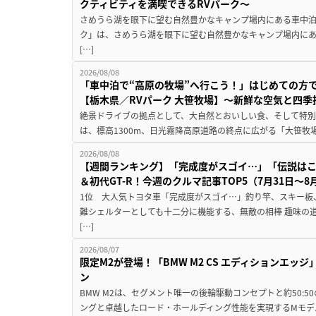
クティビティを満喫できるRVパーク～
さめうら湖を眼下に望む自然豊かなキャンプ場内にある車中泊専
ク」は、さめうら湖を眼下に望む自然豊かなキャンプ場内にあ
[…]
2026/08/08
「車中泊で“高原の牧場”へ行こう！」はじめての方
【栃木県／RVパーク 大笹牧場】～新鮮な空気と四
絶景ドライブの拠点として、大自然とおいしい食、そして特別な
は、標高1300m、日光霧降高原道路の終点に広がる「大笹牧場
2026/08/08
【週間ランキング】「完成度がスゴイ…」「伝説は
＆初代GT-R！今週のクルマ記事TOP5（7月31日〜8
1位 大人気トヨタ車「完成度がスゴイ…」釣り竿、スキー板
難シェルターとしても十二分に機能する、無敵の相棒 趣味の
[…]
2026/08/07
限定M2が登場！「BMW M2 CS エディションエッジ
ン
BMW M2は、セグメント唯一の後輪駆動コンセプトと約50:
ングと卓越したロード・ホールディング性能を実現するMモデル。BMW 