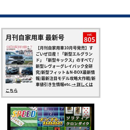
月刊自家用車 最新号
vol.
805
【月刊自家用車10月号発売】す
ごいぜ日産！「新型エルグラン
ド」「新型キックス」のすべて/
新型レヴォーグレイバック全研
究/新型フィット＆N-BOX最新情
報/最新注目モデル攻略大作戦/新
車値引き生情報etc.
→ 詳しくは
こちら