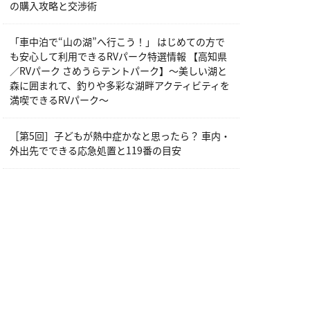
の購入攻略と交渉術
「車中泊で“山の湖”へ行こう！」 はじめての方で
も安心して利用できるRVパーク特選情報 【高知県
／RVパーク さめうらテントパーク】～美しい湖と
森に囲まれて、釣りや多彩な湖畔アクティビティを
満喫できるRVパーク～
［第5回］子どもが熱中症かなと思ったら？ 車内・
外出先でできる応急処置と119番の目安