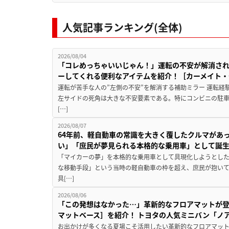
人気記事ランキング(全体)
2026/08/04
「コレめっちゃいいじゃん！」運転の不安が解消され
ーしてくれる便利なアイテムを紹介！［カーメイト・CZ
運転が苦手な人の”左側の不安”を解消する補助ミラー 運転経
左サイドの死角は大きな不安要素である。特にコンビニの駐
[…]
2026/08/07
64年前、軽自動車の常識を大きく覆したクルマがあ
い」「庶民が夢見られる本格的な乗用車」として誕
「マイカーの夢」を本格的な乗用車として具現化しようとした
な移動手段」という当時の軽自動車の枠を超え、庶民が抱い
具[…]
2026/08/06
「この発想はなかった…」革新的なフロアマットが
マットベース］を紹介！ トヨタの人気ミニバン「ノ
お出かけが多くなる夏場こそ活用したい革新的なフロアマット