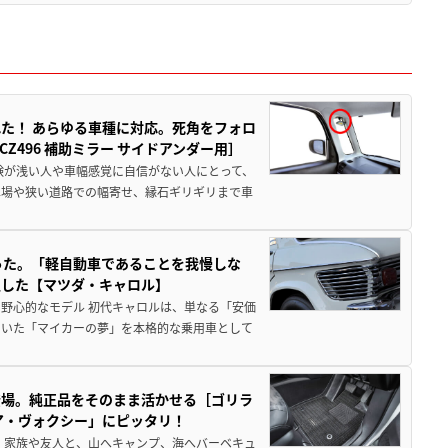
た！ あらゆる車種に対応。死角をフォロ
496 補助ミラー サイドアンダー用］
験が浅い人や車幅感覚に自信がない人にとって、
車場や狭い道路での幅寄せ、縁石ギリギリまで車
った。「軽自動車であることを我慢しな
生した【マツダ・キャロル】
野心的なモデル 初代キャロルは、単なる「安価
ていた「マイカーの夢」を本格的な乗用車として
登場。純正品をそのまま活かせる［ゴリラ
ア・ヴォクシー」にピッタリ！
 家族や友人と、山へキャンプ、海へバーベキュ