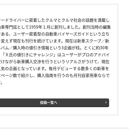
ナードライバーに密着したクルマとクルマ社会の話題を満載し
動車専門誌として1959年１月に創刊しました。創刊当時の編集
である、ユーザー密着型の自動車バイヤーズガイドという立ち
を変えず現在も刊行を続けています。現在は新車スクープ／新
ルバム／購入時の値引き情報という3企画が柱。とくに約30年
く「Ｘ氏の値引きにチャレンジ」はユーザーがプロのアドバイ
受けながら新車購入交渉を行うというリアルさがうけて、現在
人気の企画となっています。毎月デビューする数多くの新車を
なページ数で紹介し、購入指南を行うのも月刊自家用車ならで
す。
投稿一覧へ