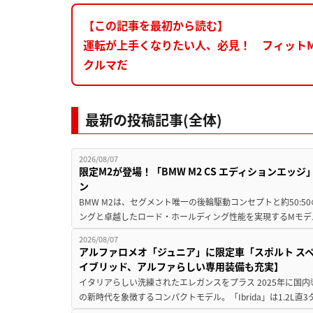
【この記事を最初から読む】
運転が上手くなりたい人、必見！ フィットMo
クルマだ
最新の投稿記事(全体)
2026/08/07
限定M2が登場！「BMW M2 CS エディションエッジ
ン
BMW M2は、セグメント唯一の後輪駆動コンセプトと約50:
ングと卓越したロード・ホールディング性能を実現するMモデル。BMW 
2026/08/07
アルファロメオ「ジュニア」に限定車「スポルト スペ
イブリッド、アルファらしい専用装備も充実】
イタリアらしい洗練されたエレガンスをプラス 2025年に国内
の新時代を象徴するコンパクトモデル。「Ibrida」は1.2L直3