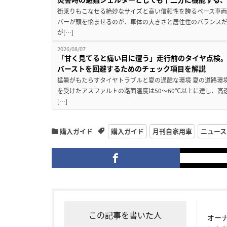
街乗りもこなせる絶妙なサイズと高い信頼性を誇るベース車両
バーが頭を悩ませるのが、車体の大きさと居住性のバランス
が[…]
2026/08/07
「甘く見てると痛い目に遭う」走行前のタイヤ点検。
バーストを回避するためのチェック項目を解説
猛暑がもたらすタイヤトラブルと夏の過酷な環境 夏の道路環
を受けたアスファルトの路面温度は50〜60℃以上に達し、
[…]
購入ガイド
購入ガイド
月刊自家用車
ニュース
この記事を書いた人
オー