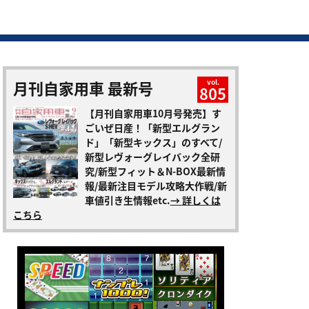
月刊自家用車 最新号
vol.
805
【月刊自家用車10月号発売】す
ごいぜ日産！「新型エルグラン
ド」「新型キックス」のすべて/
新型レヴォーグレイバック全研
究/新型フィット＆N-BOX最新情
報/最新注目モデル攻略大作戦/新
車値引き生情報etc.
→ 詳しくは
こちら