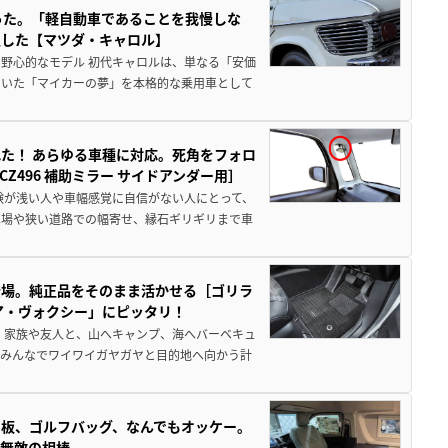
った。「軽自動車であることを我慢しな
生した【マツダ・キャロル】
野心的なモデル 初代キャロルは、単なる「安価
ていた「マイカーの夢」を本格的な乗用車として
た！ あらゆる車種に対応。死角をフォロ
496 補助ミラー サイドアンダー用］
験が浅い人や車幅感覚に自信がない人にとって、
車場や狭い道路での幅寄せ、縁石ギリギリまで車
登場。純正品をそのまま活かせる［ゴリラ
ア・ヴォクシー」にピッタリ！
 家族や友人と、山へキャンプ、海へバーベキュ
でみんなでワイワイガヤガヤと目的地へ向かう計
板、ゴルフバッグ、なんでもオッケー。
、無敵の相棒。