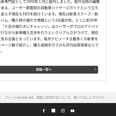
動車専門誌として1959年１月に創刊しました。創刊当時の編集
である、ユーザー密着型の自動車バイヤーズガイドという立ち
を変えず現在も刊行を続けています。現在は新車スクープ／新
ルバム／購入時の値引き情報という3企画が柱。とくに約30年
く「Ｘ氏の値引きにチャレンジ」はユーザーがプロのアドバイ
受けながら新車購入交渉を行うというリアルさがうけて、現在
人気の企画となっています。毎月デビューする数多くの新車を
なページ数で紹介し、購入指南を行うのも月刊自家用車ならで
す。
投稿一覧へ
 フィットModulo Xは、運転に自信がない人こそ、乗ってほしいクルマだ