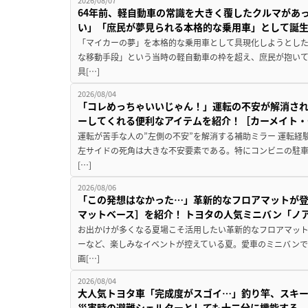
2026/08/07
64年前、軽自動車の常識を大きく覆したクルマがあ
い」「庶民が夢見られる本格的な乗用車」として誕
「マイカーの夢」を本格的な乗用車として具現化しようとした
な移動手段」という当時の軽自動車の枠を超え、庶民が抱い
具[…]
2026/08/04
「コレめっちゃいいじゃん！」運転の不安が解消され
ーしてくれる便利なアイテムを紹介！［カーメイト・CZ
運転が苦手な人の”左側の不安”を解消する補助ミラー 運転経
左サイドの死角は大きな不安要素である。特にコンビニの駐
[…]
2026/08/06
「この発想はなかった…」革新的なフロアマットが
マットベース］を紹介！ トヨタの人気ミニバン「ノ
お出かけが多くなる夏場こそ活用したい革新的なフロアマット
ーなど、楽しみなイベントが控えている夏。愛車のミニバン
画[…]
2026/08/04
大人気トヨタ車「完成度がスゴイ…」釣り竿、スキー
災害時の避難シェルターとしても十二分に機能する