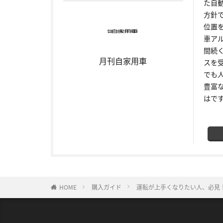
た自
方針
位置
車ア
間続
月刊自家用車
スを
でも
豊富
はで
HOME
購入ガイド
運転が上手くなりたい人、必見！