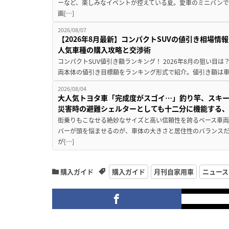
ーなど、楽しみなイベントが控えている夏。愛車のミニバン
画[…]
2026/08/07
【2026年8月最新】コンパクトSUVの値引き相場情報
人気車種の購入攻略と交渉術
コンパクトSUV値引き額ランキング！ 2026年8月の狙い目は？
両本体の値引き目標額をランキング形式で紹介。値引き額は車
2026/08/04
大人気トヨタ車「完成度がスゴイ…」釣り竿、スキー
災害時の避難シェルターとしても十二分に機能する
街乗りもこなせる絶妙なサイズと高い信頼性を誇るベース車両
バーが頭を悩ませるのが、車体の大きさと居住性のバランス
が[…]
購入ガイド
購入ガイド
月刊自家用車
ニュース