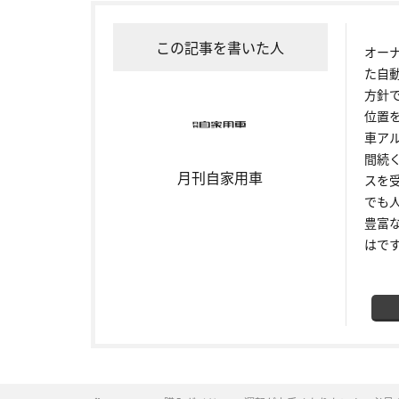
この記事を書いた人
オー
た自
方針
位置
車ア
間続
月刊自家用車
スを
でも
豊富
はで