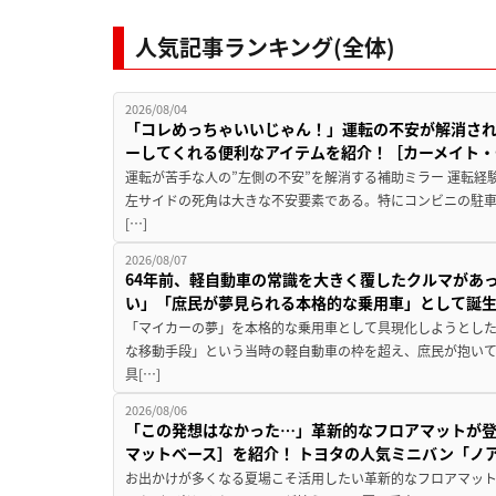
人気記事ランキング(全体)
2026/08/04
「コレめっちゃいいじゃん！」運転の不安が解消され
ーしてくれる便利なアイテムを紹介！［カーメイト・CZ
運転が苦手な人の”左側の不安”を解消する補助ミラー 運転経
左サイドの死角は大きな不安要素である。特にコンビニの駐
[…]
2026/08/07
64年前、軽自動車の常識を大きく覆したクルマがあ
い」「庶民が夢見られる本格的な乗用車」として誕
「マイカーの夢」を本格的な乗用車として具現化しようとした
な移動手段」という当時の軽自動車の枠を超え、庶民が抱い
具[…]
2026/08/06
「この発想はなかった…」革新的なフロアマットが
マットベース］を紹介！ トヨタの人気ミニバン「ノ
お出かけが多くなる夏場こそ活用したい革新的なフロアマット