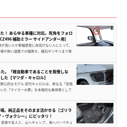
た！ あらゆる車種に対応。死角をフォロ
496 補助ミラー サイドアンダー用］
験が浅い人や車幅感覚に自信がない人にとって、
車場や狭い道路での幅寄せ、縁石ギリギリまで車
った。「軽自動車であることを我慢しな
生した【マツダ・キャロル】
野心的なモデル 初代キャロルは、単なる「安価
ていた「マイカーの夢」を本格的な乗用車として
登場。純正品をそのまま活かせる［ゴリラ
ア・ヴォクシー」にピッタリ！
 家族や友人と、山へキャンプ、海へバーベキュ