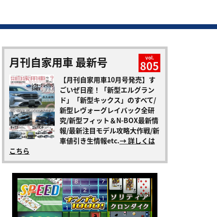
月刊自家用車 最新号
vol.
805
【月刊自家用車10月号発売】す
ごいぜ日産！「新型エルグラン
ド」「新型キックス」のすべて/
新型レヴォーグレイバック全研
究/新型フィット＆N-BOX最新情
報/最新注目モデル攻略大作戦/新
車値引き生情報etc.
→ 詳しくは
こちら