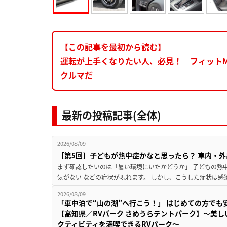
【この記事を最初から読む】
運転が上手くなりたい人、必見！ フィットMo
クルマだ
最新の投稿記事(全体)
2026/08/09
［第5回］子どもが熱中症かなと思ったら？ 車内・外
まず確認したいのは「暑い環境にいたかどうか」 子どもの熱中症
気がない などの症状が現れます。 しかし、こうした症状は感
2026/08/09
「車中泊で“山の湖”へ行こう！」 はじめての方でも
【高知県／RVパーク さめうらテントパーク】～美
クティビティを満喫できるRVパーク～