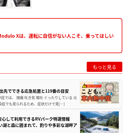
dulo Xは、運転に自信がない人こそ、乗ってほしい
もっと見る
出先でできる応急処置と119番の目安
では、 頭痛 吐き気 嘔吐 ぐったりしている 元
染症でも見られるため、症状だけで見[…]
安心して利用できるRVパーク特選情報
しい湖と森に囲まれて、釣りや多彩な湖畔ア