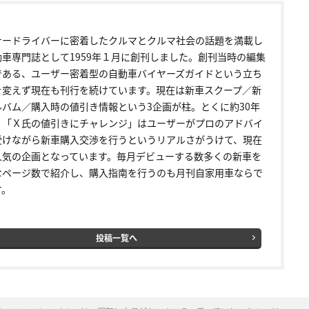
ナードライバーに密着したクルマとクルマ社会の話題を満載し
動車専門誌として1959年１月に創刊しました。創刊当時の編集
である、ユーザー密着型の自動車バイヤーズガイドという立ち
を変えず現在も刊行を続けています。現在は新車スクープ／新
ルバム／購入時の値引き情報という3企画が柱。とくに約30年
く「Ｘ氏の値引きにチャレンジ」はユーザーがプロのアドバイ
受けながら新車購入交渉を行うというリアルさがうけて、現在
人気の企画となっています。毎月デビューする数多くの新車を
なページ数で紹介し、購入指南を行うのも月刊自家用車ならで
す。
投稿一覧へ