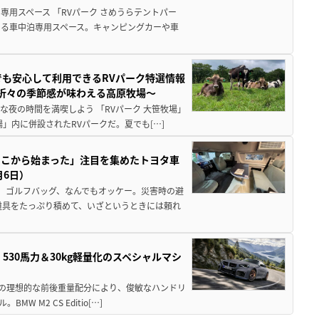
用スペース 「RVパーク さめうらテントパー
る車中泊専用スペース。キャンピングカーや車
でも安心して利用できるRVパーク特選情報
季折々の季節感が味わえる高原牧場～
夜の時間を満喫しよう 「RVパーク 大笹牧場」
」内に併設されたRVパークだ。夏でも[…]
ここから始まった」注目を集めたトヨタ車
月6日）
、ゴルフバッグ、なんでもオッケー。災害時の避
道具をたっぷり積めて、いざというときには頼れ
」530馬力＆30kg軽量化のスペシャルマシ
50の理想的な前後重量配分により、俊敏なハンドリ
M2 CS Editio[…]