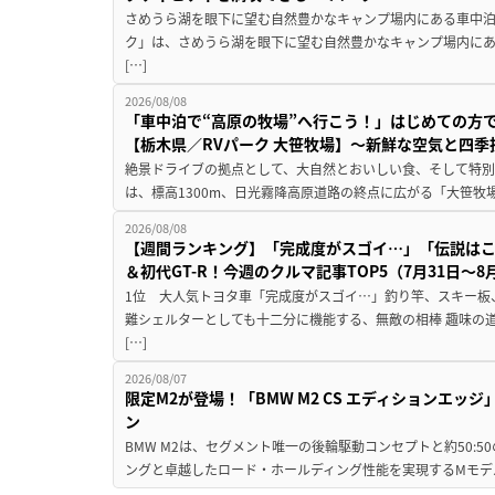
さめうら湖を眼下に望む自然豊かなキャンプ場内にある車中泊専
ク」は、さめうら湖を眼下に望む自然豊かなキャンプ場内にあ
[…]
2026/08/08
「車中泊で“高原の牧場”へ行こう！」はじめての方
【栃木県／RVパーク 大笹牧場】～新鮮な空気と四
絶景ドライブの拠点として、大自然とおいしい食、そして特別な
は、標高1300m、日光霧降高原道路の終点に広がる「大笹牧場
2026/08/08
【週間ランキング】「完成度がスゴイ…」「伝説は
＆初代GT-R！今週のクルマ記事TOP5（7月31日〜8
1位 大人気トヨタ車「完成度がスゴイ…」釣り竿、スキー板
難シェルターとしても十二分に機能する、無敵の相棒 趣味の
[…]
2026/08/07
限定M2が登場！「BMW M2 CS エディションエッジ
ン
BMW M2は、セグメント唯一の後輪駆動コンセプトと約50:
ングと卓越したロード・ホールディング性能を実現するMモデル。BMW 