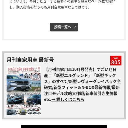
っています。毎月デビューする数多くの新車を豊富なページ数で紹介
し、購入指南を行うのも月刊自家用車ならではです。
投稿一覧へ
月刊自家用車 最新号
vol.
805
【月刊自家用車10月号発売】すごいぜ日
産！「新型エルグランド」「新型キック
ス」のすべて/新型レヴォーグレイバック全
研究/新型フィット＆N-BOX最新情報/最新
注目モデル攻略大作戦/新車値引き生情報
etc.
→ 詳しくはこちら