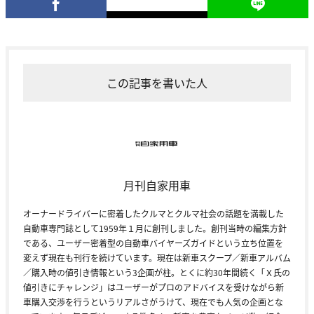
この記事を書いた人
月刊自家用車
オーナードライバーに密着したクルマとクルマ社会の話題を満載した
自動車専門誌として1959年１月に創刊しました。創刊当時の編集方針
である、ユーザー密着型の自動車バイヤーズガイドという立ち位置を
変えず現在も刊行を続けています。現在は新車スクープ／新車アルバム
／購入時の値引き情報という3企画が柱。とくに約30年間続く「Ｘ氏の
値引きにチャレンジ」はユーザーがプロのアドバイスを受けながら新
車購入交渉を行うというリアルさがうけて、現在でも人気の企画とな