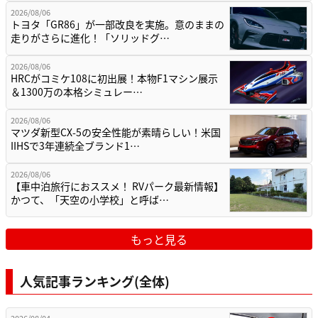
2026/08/06
トヨタ「GR86」が一部改良を実施。意のままの
走りがさらに進化！「ソリッドグ…
2026/08/06
HRCがコミケ108に初出展！本物F1マシン展示
＆1300万の本格シミュレー…
2026/08/06
マツダ新型CX-5の安全性能が素晴らしい！米国
IIHSで3年連続全ブランド1…
2026/08/06
【車中泊旅行におススメ！ RVパーク最新情報】
かつて、「天空の小学校」と呼ば…
もっと見る
人気記事ランキング(全体)