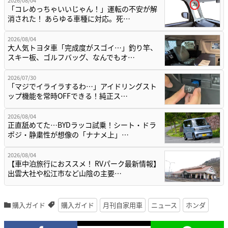
2026/08/04
「コレめっちゃいいじゃん！」運転の不安が解
消された！ あらゆる車種に対応。死…
2026/08/04
大人気トヨタ車「完成度がスゴイ…」釣り竿、
スキー板、ゴルフバッグ、なんでもオ…
2026/07/30
「マジでイライラするわ…」アイドリングスト
ップ機能を常時OFFできる！純正ス…
2026/08/04
正直舐めてた…BYDラッコ試乗！シート・ドラ
ポジ・静粛性が想像の「ナナメ上」…
2026/08/04
【車中泊旅行におススメ！ RVパーク最新情報】
出雲大社や松江市など山陰の主要…
購入ガイド
購入ガイド
月刊自家用車
ニュース
ホンダ