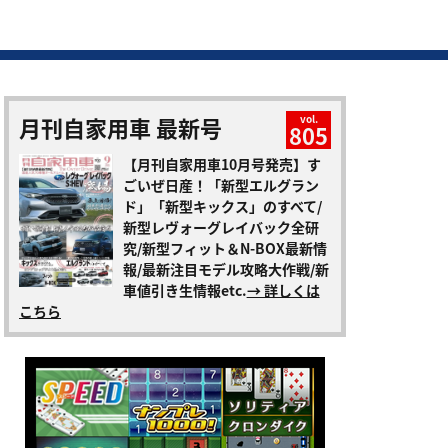
月刊自家用車 最新号
vol.
805
【月刊自家用車10月号発売】す
ごいぜ日産！「新型エルグラン
ド」「新型キックス」のすべて/
新型レヴォーグレイバック全研
究/新型フィット＆N-BOX最新情
報/最新注目モデル攻略大作戦/新
車値引き生情報etc.
→ 詳しくは
こちら