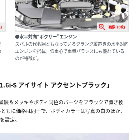
)
画像(16枚)
●水平対向“ボクサー”エンジン
代
スバルの代名詞ともなっているクランク縦置きの水平対向
の
エンジンを搭載。低重心で重量バランスにも優れている
のが特徴だ。
.6i-S アイサイト アクセントブラック」
バー塗装＆メッキやボディ同色のパーツをブラックで置き換
G4ともに価格は同一で、ボディカラーは写真の白のほか、
色を設定。