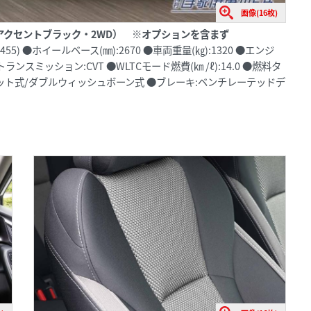
画像(16枚)
イトアクセントブラック・2WD） ※オプションを含まず
55) ●ホイールベース(㎜):2670 ●車両重量(㎏):1320 ●エンジ
●トランスミッション:CVT ●WLTCモード燃費(㎞ /ℓ):14.0 ●燃料タ
ストラット式/ダブルウィッシュボーン式 ●ブレーキ:ベンチレーテッドデ