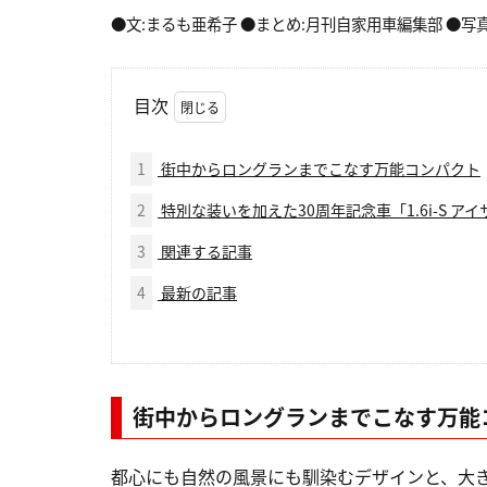
●文:まるも亜希子 ●まとめ:月刊自家用車編集部 ●写真
目次
1
街中からロングランまでこなす万能コンパクト
2
特別な装いを加えた30周年記念車「1.6i-S ア
3
関連する記事
4
最新の記事
街中からロングランまでこなす万能
都心にも自然の風景にも馴染むデザインと、大