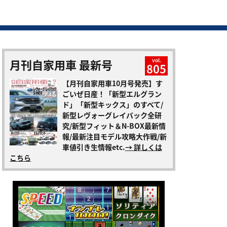
月刊自家用車 最新号
vol.
805
【月刊自家用車10月号発売】す
ごいぜ日産！「新型エルグラン
ド」「新型キックス」のすべて/
新型レヴォーグレイバック全研
究/新型フィット＆N-BOX最新情
報/最新注目モデル攻略大作戦/新
車値引き生情報etc.
→ 詳しくは
こちら