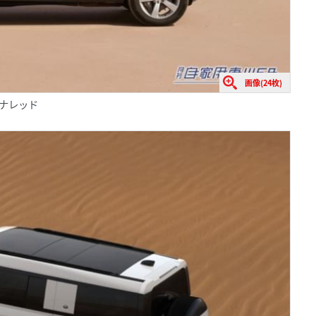
画像(24枚)
セドナレッド