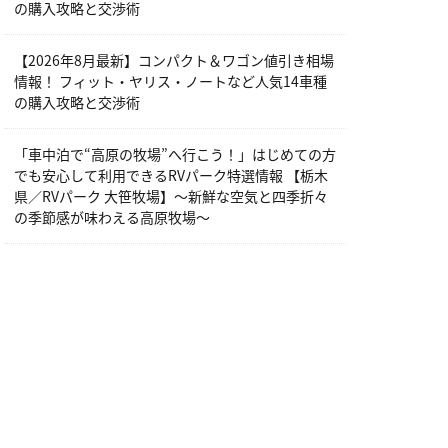
の購入攻略と交渉術
【2026年8月最新】コンパクト＆ワゴン値引き相場
情報！ フィット・ヤリス・ノートなど人気14車種
の購入攻略と交渉術
「車中泊で“高原の牧場”へ行こう！」はじめての方
でも安心して利用できるRVパーク特選情報 【栃木
県／RVパーク 大笹牧場】～新鮮な空気と四季折々
の季節感が味わえる高原牧場～