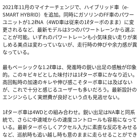
2021年11月のマイナーチェンジで、ハイブリッド車（e-
SMART HYBRID）を追加。同時にガソリンのFF車のパワー
ユニットが1.2ℓNA（4WD車は従来の1ℓターボのまま）に変
更されるなど、最新モデルは3つのパワートレーンから選ぶ
ことが可能。いずれのパワートレーンも小気味良い走りが楽
しめる美点は変わっていないが、走行時の伸びや余力感が異
なっている。
最もベーシックな1.2ℓ車は、発進時の鋭い出足の感触が印象
的。このキビキビとした味付けは1ℓターボ車にかなり近い。
高回転時の加速のキレや伸び感こそターボ車には及ばない
が、これで十分と感じるユーザーも多いだろう。最新設計の
エンジンらしく実燃費が良好という点も見逃せない。
1ℓターボ車は4WDとの組み合わせ。鋭い出足はNA車と同系
統で、さらに中速域からの速度コントロールも容易になって
いる。最新ターボらしくアクセル入力に素直な反応をみせる
など、巡航時も追い越し時も意のままに走らせることができ