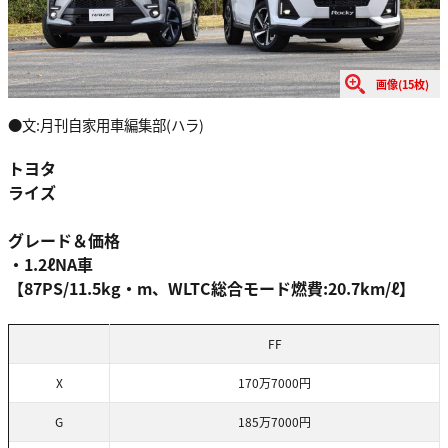
画像(15枚)
●文:月刊自家用車編集部(ハラ)
トヨタ
ライズ
グレード＆価格
・1.2ℓNA車
【87PS/11.5kg・m、WLTC総合モード燃費:20.7km/ℓ】
FF
X
170万7000円
G
185万7000円