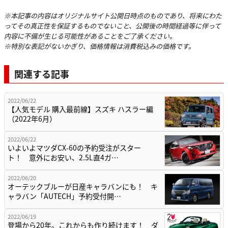
※本記事の内容はオリジナルサイト公開日時点のものであり、将来にわた
ってその真正性を保証するものでないこと、公開後の時間経過等に伴って
内容に不備が生じる可能性があることをご了承ください。
※特別な表記がないかぎり、価格情報は消費税込みの価格です。
関連する記事
2022/06/22
【人気モデル 購入最前線】スズキ ハスラー編
（2022年6月）
2022/06/22
いよいよマツダCX-60の予約受注がスター
ト！ 意外にお安い、2.5L直4ガ…
2022/06/20
オーテックブルーが日産キャラバンにも！ キ
ャラバン「AUTECH」予約受付開…
2022/06/19
登場から20年。これからも作り続けます！ ダ