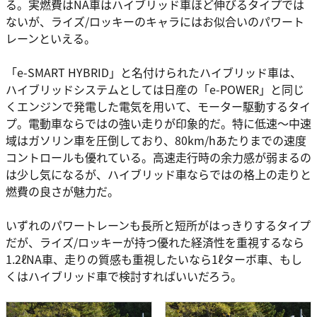
る。実燃費はNA車はハイブリッド車ほど伸びるタイプでは
ないが、ライズ/ロッキーのキャラにはお似合いのパワート
レーンといえる。
「e-SMART HYBRID」と名付けられたハイブリッド車は、
ハイブリッドシステムとしては日産の「e-POWER」と同じ
くエンジンで発電した電気を用いて、モーター駆動するタイ
プ。電動車ならではの強い走りが印象的だ。特に低速〜中速
域はガソリン車を圧倒しており、80km/hあたりまでの速度
コントロールも優れている。高速走行時の余力感が弱まるの
は少し気になるが、ハイブリッド車ならではの格上の走りと
燃費の良さが魅力だ。
いずれのパワートレーンも長所と短所がはっきりするタイプ
だが、ライズ/ロッキーが持つ優れた経済性を重視するなら
1.2ℓNA車、走りの質感も重視したいなら1ℓターボ車、もし
くはハイブリッド車で検討すればいいだろう。