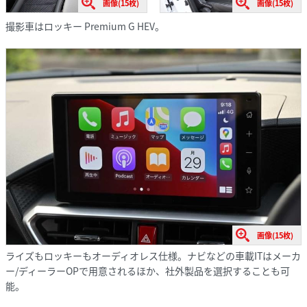
画像(15枚)
画像(15枚)
撮影車はロッキー Premium G HEV。
画像(15枚)
ライズもロッキーもオーディオレス仕様。ナビなどの車載ITはメーカ
ー/ディーラーOPで用意されるほか、社外製品を選択することも可
能。