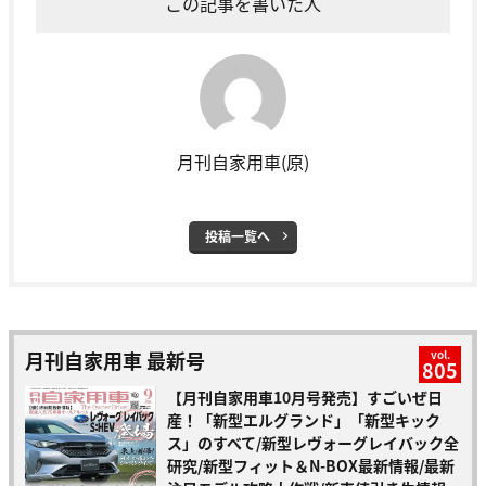
この記事を書いた人
月刊自家用車(原)
投稿一覧へ
月刊自家用車 最新号
vol.
805
【月刊自家用車10月号発売】すごいぜ日
産！「新型エルグランド」「新型キック
ス」のすべて/新型レヴォーグレイバック全
研究/新型フィット＆N-BOX最新情報/最新