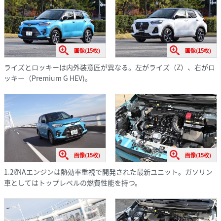
画像(15枚)
画像(15枚)
ライズとロッキーは内外装意匠が異なる。左がライズ（Z）、右がロ
ッキー（Premium G HEV)。
画像(15枚)
画像(15枚)
1.2ℓNAエンジンは熱効率重視で開発された最新ユニット。ガソリン
車としてはトップレベルの燃費性能を持つ。