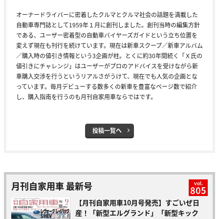
オーナードライバーに密着したクルマとクルマ社会の話題を満載した
自動車専門誌として1959年１月に創刊しました。創刊当時の編集方針
である、ユーザー密着型の自動車バイヤーズガイドという立ち位置を
変えず現在も刊行を続けています。現在は新車スクープ／新車アルバム
／購入時の値引き情報という3企画が柱。とくに約30年間続く「Ｘ氏の
値引きにチャレンジ」はユーザーがプロのアドバイスを受けながら新
車購入交渉を行うというリアルさがうけて、現在でも人気の企画とな
っています。毎月デビューする数多くの新車を豊富なページ数で紹介
し、購入指南を行うのも月刊自家用車ならではです。
投稿一覧へ
月刊自家用車 最新号
vol.
805
【月刊自家用車10月号発売】すごいぜ日
産！「新型エルグランド」「新型キック