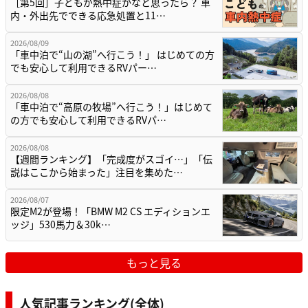
［第5回］子どもが熱中症かなと思ったら？ 車
内・外出先でできる応急処置と11…
2026/08/09
「車中泊で“山の湖”へ行こう！」 はじめての方
でも安心して利用できるRVパー…
2026/08/08
「車中泊で“高原の牧場”へ行こう！」はじめて
の方でも安心して利用できるRVパ…
2026/08/08
【週間ランキング】「完成度がスゴイ…」「伝
説はここから始まった」注目を集めた…
2026/08/07
限定M2が登場！「BMW M2 CS エディションエ
ッジ」530馬力＆30k…
もっと見る
人気記事ランキング(全体)