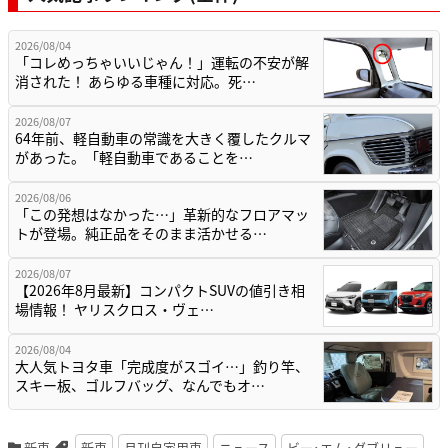
2026/08/04
「コレめっちゃいいじゃん！」運転の不安が解
消された！ あらゆる車種に対応。死…
2026/08/07
64年前、軽自動車の常識を大きく覆したクルマ
があった。「軽自動車であることを…
2026/08/06
「この発想はなかった…」革新的なフロアマッ
トが登場。純正品をそのまま活かせる…
2026/08/07
【2026年8月最新】コンパクトSUVの値引き相
場情報！ ヤリスクロス・ヴェ…
2026/08/04
大人気トヨタ車「完成度がスゴイ…」釣り竿、
スキー板、ゴルフバッグ、なんでもオ…
新車
新車
月刊自家用車
ニュース
ビー･エム･ダブリュー