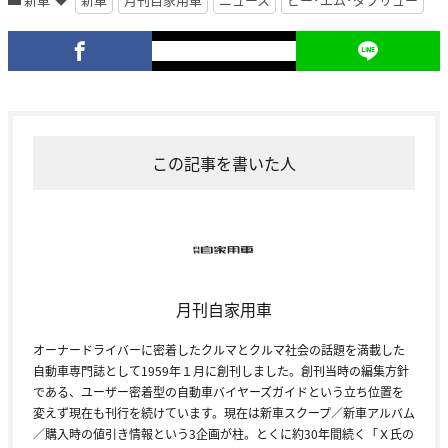
この記事を書いた人
月刊自家用車
オーナードライバーに密着したクルマとクルマ社会の話題を満載した
自動車専門誌として1959年１月に創刊しました。創刊当時の編集方針
である、ユーザー密着型の自動車バイヤーズガイドという立ち位置を
変えず現在も刊行を続けています。現在は新車スクープ／新車アルバム
／購入時の値引き情報という3企画が柱。とくに約30年間続く「Ｘ氏の