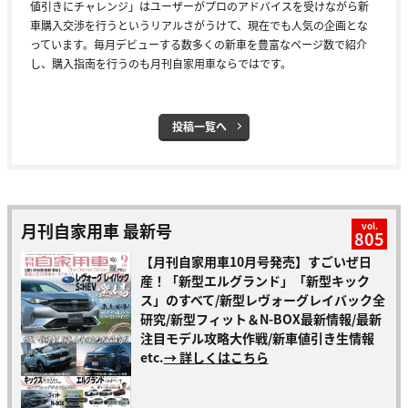
値引きにチャレンジ」はユーザーがプロのアドバイスを受けながら新
車購入交渉を行うというリアルさがうけて、現在でも人気の企画とな
っています。毎月デビューする数多くの新車を豊富なページ数で紹介
し、購入指南を行うのも月刊自家用車ならではです。
投稿一覧へ
月刊自家用車 最新号
vol.
805
【月刊自家用車10月号発売】すごいぜ日
産！「新型エルグランド」「新型キック
ス」のすべて/新型レヴォーグレイバック全
研究/新型フィット＆N-BOX最新情報/最新
注目モデル攻略大作戦/新車値引き生情報
etc.
→ 詳しくはこちら