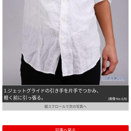
1.ジェットグライドの引き手を片手でつかみ、
軽く前に引っ張る。
(画像 No.6/8)
縦スクロールで次の写真へ
記事へ戻る