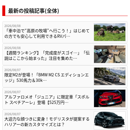
最新の投稿記事(全体)
2026/08/08
「車中泊で“高原の牧場”へ行こう！」はじめて
の方でも安心して利用できるRVパ…
2026/08/08
【週間ランキング】「完成度がスゴイ…」「伝
説はここから始まった」注目を集めた…
2026/08/07
限定M2が登場！「BMW M2 CS エディションエ
ッジ」530馬力＆30k…
2026/08/07
アルファロメオ「ジュニア」に限定車「スポル
ト スペチアーレ」登場【525万円…
2026/08/07
大迫力な顔つきに変身！モデリスタが提案する
ハリアーの新カスタマイズとは？