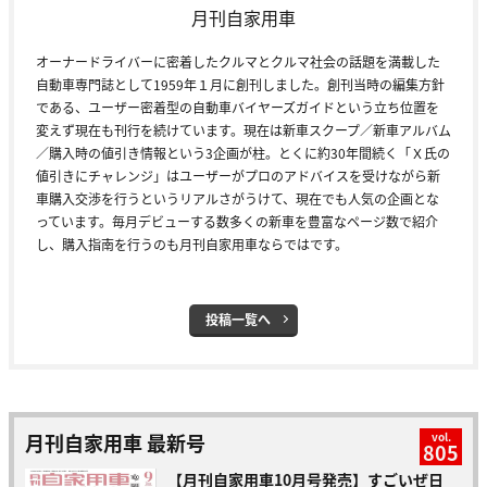
月刊自家用車
オーナードライバーに密着したクルマとクルマ社会の話題を満載した
自動車専門誌として1959年１月に創刊しました。創刊当時の編集方針
である、ユーザー密着型の自動車バイヤーズガイドという立ち位置を
変えず現在も刊行を続けています。現在は新車スクープ／新車アルバム
／購入時の値引き情報という3企画が柱。とくに約30年間続く「Ｘ氏の
値引きにチャレンジ」はユーザーがプロのアドバイスを受けながら新
車購入交渉を行うというリアルさがうけて、現在でも人気の企画とな
っています。毎月デビューする数多くの新車を豊富なページ数で紹介
し、購入指南を行うのも月刊自家用車ならではです。
投稿一覧へ
月刊自家用車 最新号
vol.
805
【月刊自家用車10月号発売】すごいぜ日