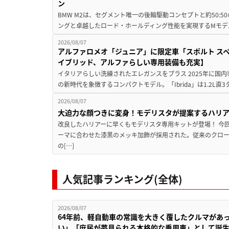
ン
BMW M2は、セグメント唯一の後輪駆動コンセプトと約50:
ングと卓越したロード・ホールディング性能を実現するMモデル。BMW 
2026/08/07
アルファロメオ「ジュニア」に限定車「スポルト スペ
イブリッド、アルファらしい専用装備も充実】
イタリアらしい洗練されたエレガンスをプラス 2025年に国内
の新時代を象徴するコンパクトモデル。「Ibrida」は1.2L直3
2026/08/07
大迫力な顔つきに変身！モデリスタが提案するハリ
改良したハリアーに早くもモデリスタ専用キットが登場！ 今
ーマに合わせた漆黒のメッキ加飾が採用された。従来のクロ
の[…]
人気記事ランキング(全体)
2026/08/07
64年前、軽自動車の常識を大きく覆したクルマがあ
い」「庶民が夢見られる本格的な乗用車」として誕