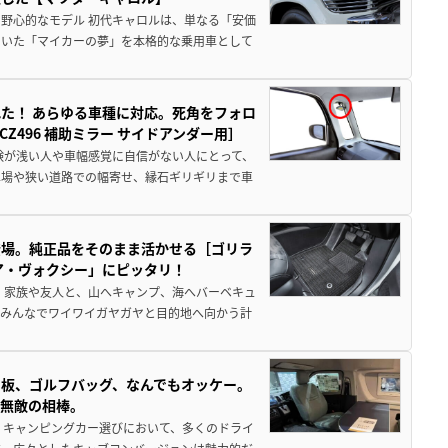
野心的なモデル 初代キャロルは、単なる「安価
ていた「マイカーの夢」を本格的な乗用車として
た！ あらゆる車種に対応。死角をフォロ
496 補助ミラー サイドアンダー用］
験が浅い人や車幅感覚に自信がない人にとって、
車場や狭い道路での幅寄せ、縁石ギリギリまで車
登場。純正品をそのまま活かせる［ゴリラ
ア・ヴォクシー」にピッタリ！
 家族や友人と、山へキャンプ、海へバーベキュ
でみんなでワイワイガヤガヤと目的地へ向かう計
板、ゴルフバッグ、なんでもオッケー。
、無敵の相棒。
 キャンピングカー選びにおいて、多くのドライ