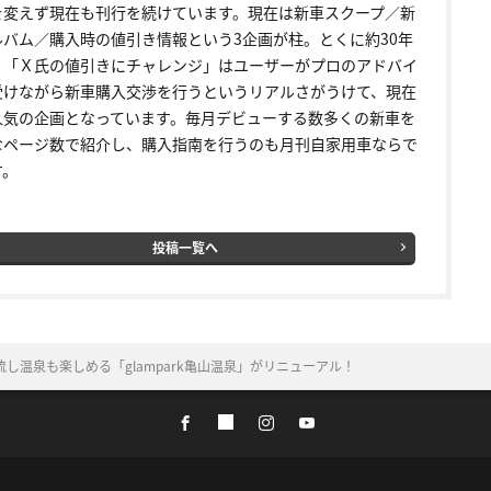
を変えず現在も刊行を続けています。現在は新車スクープ／新
ルバム／購入時の値引き情報という3企画が柱。とくに約30年
く「Ｘ氏の値引きにチャレンジ」はユーザーがプロのアドバイ
受けながら新車購入交渉を行うというリアルさがうけて、現在
人気の企画となっています。毎月デビューする数多くの新車を
なページ数で紹介し、購入指南を行うのも月刊自家用車ならで
す。
投稿一覧へ
し温泉も楽しめる「glampark亀山温泉」がリニューアル！