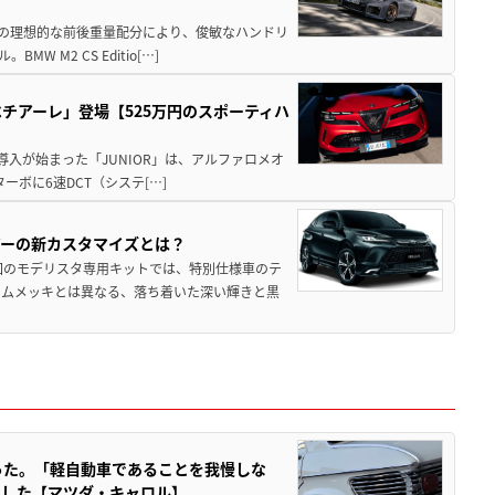
50の理想的な前後重量配分により、俊敏なハンドリ
M2 CS Editio[…]
チアーレ」登場【525万円のスポーティハ
導入が始まった「JUNIOR」は、アルファロメオ
ターボに6速DCT（システ[…]
アーの新カスタマイズとは？
回のモデリスタ専用キットでは、特別仕様車のテ
ームメッキとは異なる、落ち着いた深い輝きと黒
った。「軽自動車であることを我慢しな
生した【マツダ・キャロル】