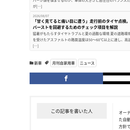
バーが頭を悩ませるのが、車体の大きさと居住性のバランス
が[…]
2026/08/07
「甘く見てると痛い目に遭う」走行前のタイヤ点検。
バーストを回避するためのチェック項目を解説
猛暑がもたらすタイヤトラブルと夏の過酷な環境 夏の道路環
を受けたアスファルトの路面温度は50〜60℃以上に達し、
[…]
新車
月刊自家用車
ニュース
この記事を書いた人
オー
た自
方針