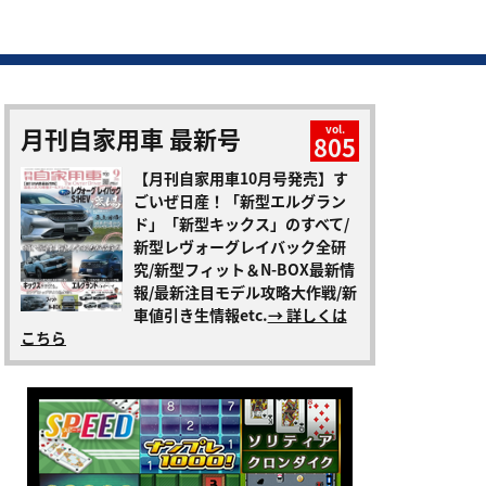
月刊自家用車 最新号
vol.
805
【月刊自家用車10月号発売】す
ごいぜ日産！「新型エルグラン
ド」「新型キックス」のすべて/
新型レヴォーグレイバック全研
究/新型フィット＆N-BOX最新情
報/最新注目モデル攻略大作戦/新
車値引き生情報etc.
→ 詳しくは
こちら