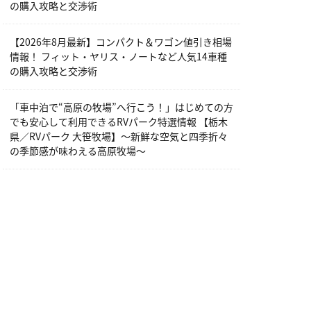
の購入攻略と交渉術
【2026年8月最新】コンパクト＆ワゴン値引き相場
情報！ フィット・ヤリス・ノートなど人気14車種
の購入攻略と交渉術
「車中泊で“高原の牧場”へ行こう！」はじめての方
でも安心して利用できるRVパーク特選情報 【栃木
県／RVパーク 大笹牧場】～新鮮な空気と四季折々
の季節感が味わえる高原牧場～