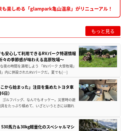
楽しめる「glampark亀山温泉」がリニューアル！
もっと見る
でも安心して利用できるRVパーク特選情報
季折々の季節感が味わえる高原牧場～
夜の時間を満喫しよう 「RVパーク 大笹牧場」
」内に併設されたRVパークだ。夏でも[…]
ここから始まった」注目を集めたトヨタ車
月6日）
、ゴルフバッグ、なんでもオッケー。災害時の避
道具をたっぷり積めて、いざというときには頼れ
」530馬力＆30kg軽量化のスペシャルマシ