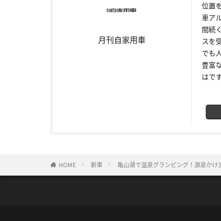
位置
車ア
間続
月刊自家用車
スを
でも
豊富
はで
HOME
新車
亀山湖で温泉グランピング！源泉かけ流