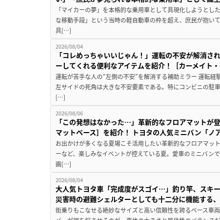
「マイカーの夢」を本格的な乗用車として具現化しようとした
な移動手段」という当時の軽自動車の枠を超え、庶民が抱い
具[…]
2026/08/04
「コレめっちゃいいじゃん！」運転の不安が解消され
ーしてくれる便利なアイテムを紹介！［カーメイト・CZ
運転が苦手な人の”左側の不安”を解消する補助ミラー 運転経
左サイドの死角は大きな不安要素である。特にコンビニの駐
[…]
2026/08/06
「この発想はなかった…」革新的なフロアマットが
マットベース］を紹介！ トヨタの人気ミニバン「ノ
お出かけが多くなる夏場こそ活用したい革新的なフロアマット
ーなど、楽しみなイベントが控えている夏。愛車のミニバン
画[…]
2026/08/04
大人気トヨタ車「完成度がスゴイ…」釣り竿、スキー
災害時の避難シェルターとしても十二分に機能する
街乗りもこなせる絶妙なサイズと高い信頼性を誇るベース車両