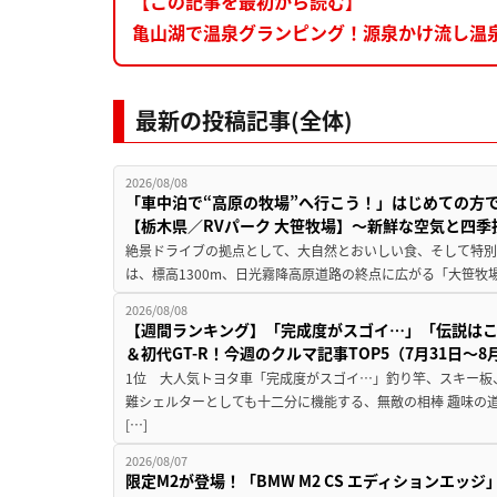
【この記事を最初から読む】
亀山湖で温泉グランピング！源泉かけ流し温泉も
最新の投稿記事(全体)
2026/08/08
「車中泊で“高原の牧場”へ行こう！」はじめての方
【栃木県／RVパーク 大笹牧場】～新鮮な空気と四
絶景ドライブの拠点として、大自然とおいしい食、そして特別な
は、標高1300m、日光霧降高原道路の終点に広がる「大笹牧場
2026/08/08
【週間ランキング】「完成度がスゴイ…」「伝説は
＆初代GT-R！今週のクルマ記事TOP5（7月31日〜8
1位 大人気トヨタ車「完成度がスゴイ…」釣り竿、スキー板
難シェルターとしても十二分に機能する、無敵の相棒 趣味の
[…]
2026/08/07
限定M2が登場！「BMW M2 CS エディションエッジ