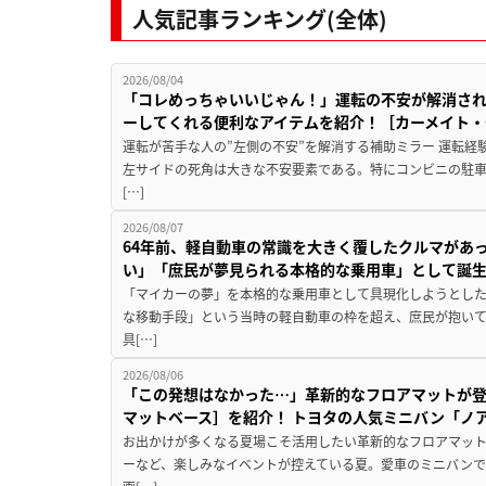
人気記事ランキング(全体)
2026/08/04
「コレめっちゃいいじゃん！」運転の不安が解消され
ーしてくれる便利なアイテムを紹介！［カーメイト・CZ
運転が苦手な人の”左側の不安”を解消する補助ミラー 運転経
左サイドの死角は大きな不安要素である。特にコンビニの駐
[…]
2026/08/07
64年前、軽自動車の常識を大きく覆したクルマがあ
い」「庶民が夢見られる本格的な乗用車」として誕
「マイカーの夢」を本格的な乗用車として具現化しようとした
な移動手段」という当時の軽自動車の枠を超え、庶民が抱い
具[…]
2026/08/06
「この発想はなかった…」革新的なフロアマットが
マットベース］を紹介！ トヨタの人気ミニバン「ノ
お出かけが多くなる夏場こそ活用したい革新的なフロアマット
ーなど、楽しみなイベントが控えている夏。愛車のミニバン