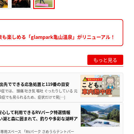
楽しめる「glampark亀山温泉」がリニューアル！
もっと見る
出先でできる応急処置と119番の目安
では、 頭痛 吐き気 嘔吐 ぐったりしている 元
染症でも見られるため、症状だけで見[…]
安心して利用できるRVパーク特選情報
しい湖と森に囲まれて、釣りや多彩な湖畔ア
用スペース 「RVパーク さめうらテントパー