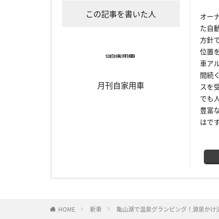
この記事を書いた人
オー
た自
方針
位置
車ア
間続
月刊自家用車
スを
でも
豊富
はで
HOME
新車
亀山湖で温泉グランピング！源泉かけ流