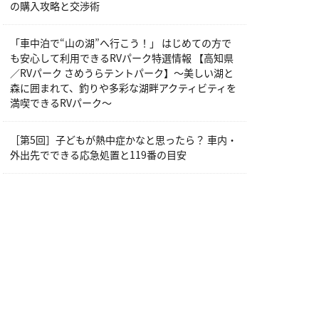
の購入攻略と交渉術
「車中泊で“山の湖”へ行こう！」 はじめての方で
も安心して利用できるRVパーク特選情報 【高知県
／RVパーク さめうらテントパーク】～美しい湖と
森に囲まれて、釣りや多彩な湖畔アクティビティを
満喫できるRVパーク～
［第5回］子どもが熱中症かなと思ったら？ 車内・
外出先でできる応急処置と119番の目安