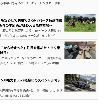
る車中泊専用スペース。キャンピングカーや車
でも安心して利用できるRVパーク特選情報
季折々の季節感が味わえる高原牧場～
夜の時間を満喫しよう 「RVパーク 大笹牧場」
」内に併設されたRVパークだ。夏でも[…]
ここから始まった」注目を集めたトヨタ車
月6日）
、ゴルフバッグ、なんでもオッケー。災害時の避
道具をたっぷり積めて、いざというときには頼れ
」530馬力＆30kg軽量化のスペシャルマシ
50の理想的な前後重量配分により、俊敏なハンドリ
M2 CS Editio[…]