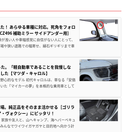
た！ あらゆる車種に対応。死角をフォロ
496 補助ミラー サイドアンダー用］
験が浅い人や車幅感覚に自信がない人にとって、
車場や狭い道路での幅寄せ、縁石ギリギリまで車
った。「軽自動車であることを我慢しな
生した【マツダ・キャロル】
野心的なモデル 初代キャロルは、単なる「安価
ていた「マイカーの夢」を本格的な乗用車として
登場。純正品をそのまま活かせる［ゴリラ
ア・ヴォクシー」にピッタリ！
 家族や友人と、山へキャンプ、海へバーベキュ
でみんなでワイワイガヤガヤと目的地へ向かう計