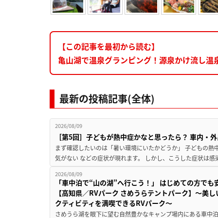
【この記事を最初から読む】
亀山湖で温泉グランピング！源泉かけ流し温泉も
最新の投稿記事(全体)
2026/08/09
［第5回］子どもが熱中症かなと思ったら？ 車内・外
まず確認したいのは「暑い環境にいたかどうか」 子どもの熱中症
気がない などの症状が現れます。 しかし、こうした症状は感
2026/08/09
「車中泊で“山の湖”へ行こう！」 はじめての方でも
【高知県／RVパーク さめうらテントパーク】～美
クティビティを満喫できるRVパーク～
さめうら湖を眼下に望む自然豊かなキャンプ場内にある車中泊専