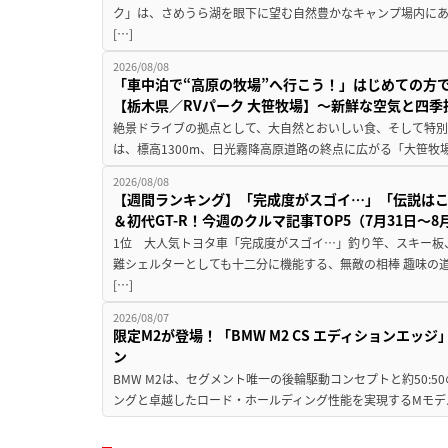
ク」は、さめうら湖を眼下に望む自然豊かなキャンプ場内にあ
[…]
2026/08/08
「車中泊で“高原の牧場”へ行こう！」はじめての方
【栃木県／RVパーク 大笹牧場】～新鮮な空気と四
絶景ドライブの拠点として、大自然とおいしい食、そして特別な
は、標高1300m、日光霧降高原道路の終点に広がる「大笹牧場
2026/08/08
【週間ランキング】「完成度がスゴイ…」「伝説は
＆初代GT-R！今週のクルマ記事TOP5（7月31日〜8
1位 大人気トヨタ車「完成度がスゴイ…」釣り竿、スキー板
難シェルターとしても十二分に機能する、無敵の相棒 趣味の
[…]
2026/08/07
限定M2が登場！「BMW M2 CS エディションエッジ
ン
BMW M2は、セグメント唯一の後輪駆動コンセプトと約50:
ングと卓越したロード・ホールディング性能を実現するMモデル。BMW 