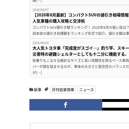
画[…]
2026/08/07
【2026年8月最新】コンパクトSUVの値引き相場情報
人気車種の購入攻略と交渉術
コンパクトSUV値引き額ランキング！ 2026年8月の狙い目は？
両本体の値引き目標額をランキング形式で紹介。値引き額は車
2026/08/04
大人気トヨタ車「完成度がスゴイ…」釣り竿、スキー
災害時の避難シェルターとしても十二分に機能する
街乗りもこなせる絶妙なサイズと高い信頼性を誇るベース車両
バーが頭を悩ませるのが、車体の大きさと居住性のバランス
が[…]
新車
月刊自家用車
ニュース