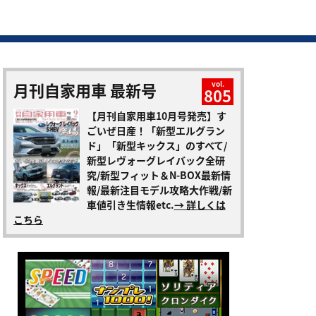
月刊自家用車 最新号
vol.
805
【月刊自家用車10月号発売】す
ごいぜ日産！「新型エルグラン
ド」「新型キックス」のすべて/
新型レヴォーグレイバック全研
究/新型フィット＆N-BOX最新情
報/最新注目モデル攻略大作戦/新
車値引き生情報etc.
→ 詳しくは
こちら