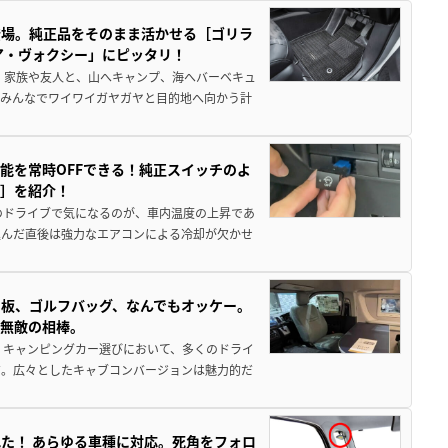
登場。純正品をそのまま活かせる［ゴリラ
ア・ヴォクシー」にピッタリ！
 家族や友人と、山へキャンプ、海へバーベキュ
でみんなでワイワイガヤガヤと目的地へ向かう計
能を常時OFFできる！純正スイッチのよ
ー］を紹介！
のドライブで気になるのが、車内温度の上昇であ
込んだ直後は強力なエアコンによる冷却が欠かせ
板、ゴルフバッグ、なんでもオッケー。
、無敵の相棒。
 キャンピングカー選びにおいて、多くのドライ
だ。広々としたキャブコンバージョンは魅力的だ
た！ あらゆる車種に対応。死角をフォロ