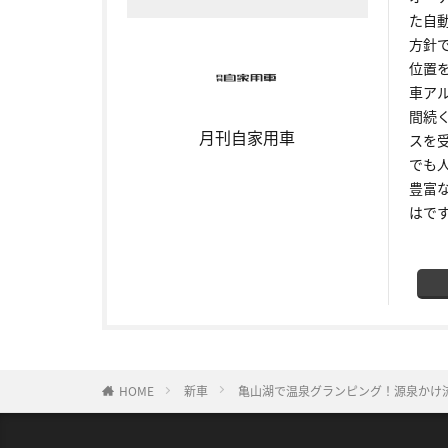
た自
方針
位置
車ア
間続
月刊自家用車
スを
でも
豊富
はで
HOME
新車
亀山湖で温泉グランピング！源泉かけ流