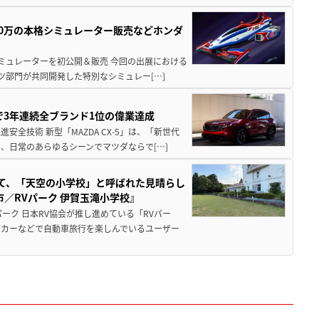
300万の本格シミュレーター販売などホンダ
シミュレーターを初公開＆販売 今回の出展における
ツ部門が共同開発した特別なシミュレー[…]
Sで3年連続全ブランド1位の偉業達成
全技術 新型「MAZDA CX-5」は、「新世代
、日常のあらゆるシーンでマツダならで[…]
つて、「天空の小学校」と呼ばれた見晴らし
／RVパーク 伊賀玉滝小学校』
ーク 日本RV協会が推し進めている「RVパー
グカーなどで自動車旅行を楽しんでいるユーザー