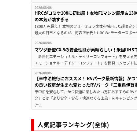
2026/08/06
HRCがコミケ108に初出展！本物F1マシン展示＆1
の本気が凄すぎる
1300万円超え！ 本物のフォーミュラ筐体を採用した超限定
最大の目玉となるのが、河森正治氏とHRCのeモータースポー
2026/08/06
マツダ新型CX-5の安全性能が素晴らしい！米国IIH
「新世代エモーショナル・デイリーコンフォート」を支える先進安
エモーショナル・デイリーコンフォート」を開発コンセプトに
2026/08/06
【車中泊旅行におススメ！ RVパーク最新情報】か
の良い校庭が生まれ変わったRVパーク『三重県伊賀市
車中泊を安心して、かつ快適に楽しみたい方におすすめのRVパ
ク」とは「より安全・安心・快適なくるま旅」をキャンピン
[…]
人気記事ランキング(全体)