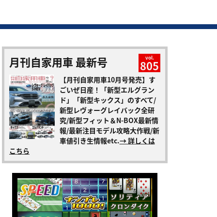
月刊自家用車 最新号
vol.
805
【月刊自家用車10月号発売】す
ごいぜ日産！「新型エルグラン
ド」「新型キックス」のすべて/
新型レヴォーグレイバック全研
究/新型フィット＆N-BOX最新情
報/最新注目モデル攻略大作戦/新
車値引き生情報etc.
→ 詳しくは
こちら