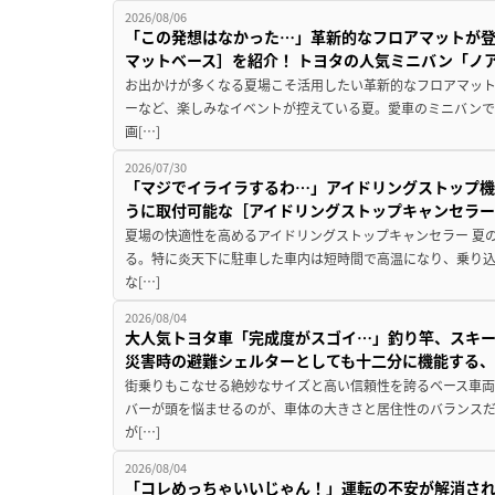
2026/08/06
「この発想はなかった…」革新的なフロアマットが
マットベース］を紹介！ トヨタの人気ミニバン「ノ
お出かけが多くなる夏場こそ活用したい革新的なフロアマット
ーなど、楽しみなイベントが控えている夏。愛車のミニバン
画[…]
2026/07/30
「マジでイライラするわ…」アイドリングストップ機
うに取付可能な［アイドリングストップキャンセラ
夏場の快適性を高めるアイドリングストップキャンセラー 夏
る。特に炎天下に駐車した車内は短時間で高温になり、乗り
な[…]
2026/08/04
大人気トヨタ車「完成度がスゴイ…」釣り竿、スキー
災害時の避難シェルターとしても十二分に機能する
街乗りもこなせる絶妙なサイズと高い信頼性を誇るベース車両
バーが頭を悩ませるのが、車体の大きさと居住性のバランス
が[…]
2026/08/04
「コレめっちゃいいじゃん！」運転の不安が解消され