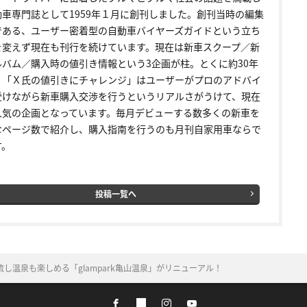
動車専門誌として1959年１月に創刊しました。創刊当時の編集
である、ユーザー密着型の自動車バイヤーズガイドという立ち
を変えず現在も刊行を続けています。現在は新車スクープ／新
ルバム／購入時の値引き情報という3企画が柱。とくに約30年
く「Ｘ氏の値引きにチャレンジ」はユーザーがプロのアドバイ
受けながら新車購入交渉を行うというリアルさがうけて、現在
人気の企画となっています。毎月デビューする数多くの新車を
なページ数で紹介し、購入指南を行うのも月刊自家用車ならで
す。
投稿一覧へ
し温泉も楽しめる「glampark亀山温泉」がリニューアル！