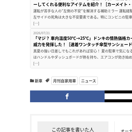
ーしてくれる便利なアイテムを紹介！［カーメイト・CZ
運転が苦手な人の”左側の不安”を解消する補助ミラー 運転経
左サイドの死角は大きな不安要素である。特にコンビニの駐
[…]
2026/07/21
「マジ？ 車内温度50℃→25℃」ドンキの情熱価格
威力を発揮した！［速着ワンタッチ傘型サンシェー
真夏の強い日差しでもこれがあれば安心！ 夏の駐車で気にな
はハンドルやダッシュボードが熱を持ち、エアコンが効き始め
[…]
新車
月刊自家用車
ニュース
この記事を書いた人
オー