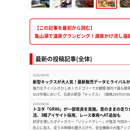
【この記事を最初から読む】
亀山湖で温泉グランピング！源泉かけ流し温泉も
最新の投稿記事(全体)
2026/08/06
新型キックスが大人気！最新販売データとライバル
強力なライバルがひしめくカテゴリーで大健闘 国内で最も競
SUV市場において、日産の新型「キックス」（価格299万9700～
2026/08/06
トヨタ「GR86」が一部改良を実施。意のままの走
活、3眼アイサイト採用、レース車両へAT追加も
好評を博したボディカラー「ソリッドグレー」が復活 今回の
向上に加え、走りの制御の磨き上げや、安全機能の大幅アップデー