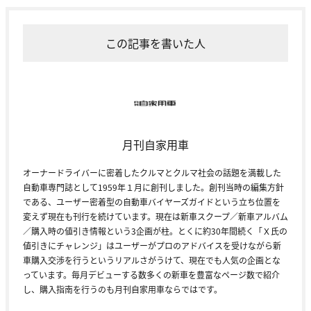
この記事を書いた人
月刊自家用車
オーナードライバーに密着したクルマとクルマ社会の話題を満載した
自動車専門誌として1959年１月に創刊しました。創刊当時の編集方針
である、ユーザー密着型の自動車バイヤーズガイドという立ち位置を
変えず現在も刊行を続けています。現在は新車スクープ／新車アルバム
／購入時の値引き情報という3企画が柱。とくに約30年間続く「Ｘ氏の
値引きにチャレンジ」はユーザーがプロのアドバイスを受けながら新
車購入交渉を行うというリアルさがうけて、現在でも人気の企画とな
っています。毎月デビューする数多くの新車を豊富なページ数で紹介
し、購入指南を行うのも月刊自家用車ならではです。