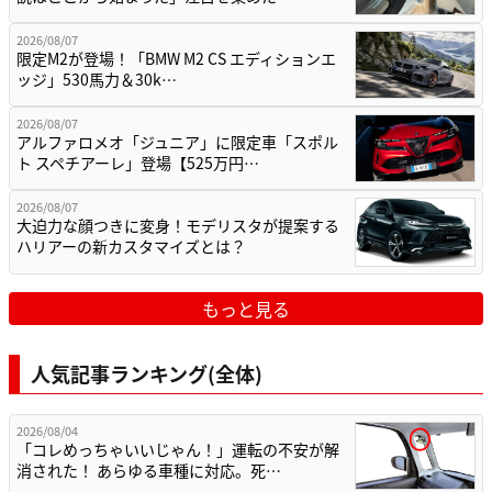
2026/08/07
限定M2が登場！「BMW M2 CS エディションエ
ッジ」530馬力＆30k…
2026/08/07
アルファロメオ「ジュニア」に限定車「スポル
ト スペチアーレ」登場【525万円…
2026/08/07
大迫力な顔つきに変身！モデリスタが提案する
ハリアーの新カスタマイズとは？
もっと見る
人気記事ランキング(全体)
2026/08/04
「コレめっちゃいいじゃん！」運転の不安が解
消された！ あらゆる車種に対応。死…