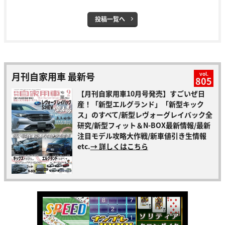
投稿一覧へ
月刊自家用車 最新号
vol.
805
【月刊自家用車10月号発売】すごいぜ日
産！「新型エルグランド」「新型キック
ス」のすべて/新型レヴォーグレイバック全
研究/新型フィット＆N-BOX最新情報/最新
注目モデル攻略大作戦/新車値引き生情報
etc.
→ 詳しくはこちら