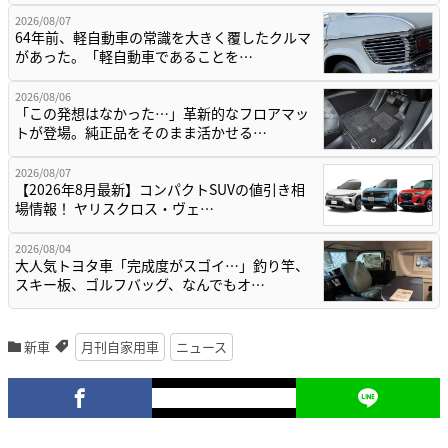
2026/08/07
64年前、軽自動車の常識を大きく覆したクルマ
があった。「軽自動車であることを…
2026/08/06
「この発想はなかった…」革新的なフロアマッ
トが登場。純正品をそのまま活かせる…
2026/08/07
【2026年8月最新】コンパクトSUVの値引き相
場情報！ ヤリスクロス・ヴェ…
2026/08/04
大人気トヨタ車「完成度がスゴイ…」釣り竿、
スキー板、ゴルフバッグ、なんでもオ…
新車
月刊自家用車
ニュース