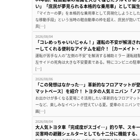
い」「庶民が夢見られる本格的な乗用車」として誕
「マイカーの夢」を本格的な乗用車として具現化しようとした
な移動手段」という当時の軽自動車の枠を超え、庶民が抱い
具[…]
2026/08/04
「コレめっちゃいいじゃん！」運転の不安が解消され
ーしてくれる便利なアイテムを紹介！［カーメイト・CZ
運転が苦手な人の”左側の不安”を解消する補助ミラー 運転経
左サイドの死角は大きな不安要素である。特にコンビニの駐
[…]
2026/08/06
「この発想はなかった…」革新的なフロアマットが
マットベース］を紹介！ トヨタの人気ミニバン「ノ
お出かけが多くなる夏場こそ活用したい革新的なフロアマット
ーなど、楽しみなイベントが控えている夏。愛車のミニバン
画[…]
2026/08/04
大人気トヨタ車「完成度がスゴイ…」釣り竿、スキー
災害時の避難シェルターとしても十二分に機能する