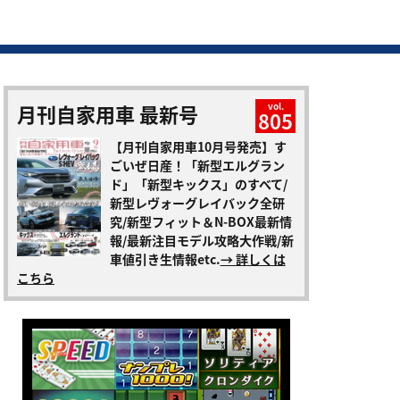
月刊自家用車 最新号
vol.
805
【月刊自家用車10月号発売】す
ごいぜ日産！「新型エルグラン
ド」「新型キックス」のすべて/
新型レヴォーグレイバック全研
究/新型フィット＆N-BOX最新情
報/最新注目モデル攻略大作戦/新
車値引き生情報etc.
→ 詳しくは
こちら