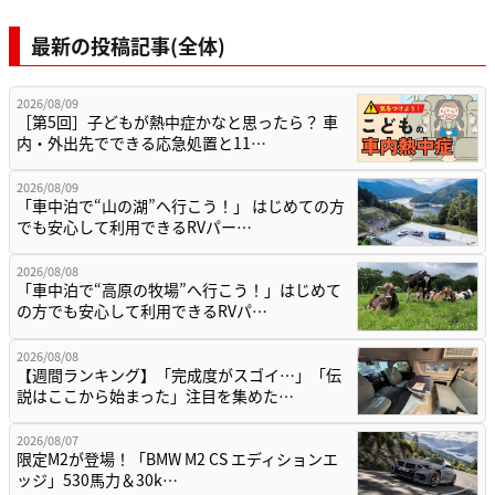
最新の投稿記事(全体)
2026/08/09
［第5回］子どもが熱中症かなと思ったら？ 車
内・外出先でできる応急処置と11…
2026/08/09
「車中泊で“山の湖”へ行こう！」 はじめての方
でも安心して利用できるRVパー…
2026/08/08
「車中泊で“高原の牧場”へ行こう！」はじめて
の方でも安心して利用できるRVパ…
2026/08/08
【週間ランキング】「完成度がスゴイ…」「伝
説はここから始まった」注目を集めた…
2026/08/07
限定M2が登場！「BMW M2 CS エディションエ
ッジ」530馬力＆30k…