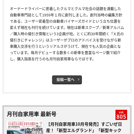
オーナードライバーに密着したクルマとクルマ社会の話題を満載した
自動車専門誌として1959年１月に創刊しました。創刊当時の編集方針
である、ユーザー密着型の自動車バイヤーズガイドという立ち位置を
変えず現在も刊行を続けています。現在は新車スクープ／新車アルバム
／購入時の値引き情報という3企画が柱。とくに約30年間続く「Ｘ氏の
値引きにチャレンジ」はユーザーがプロのアドバイスを受けながら新
車購入交渉を行うというリアルさがうけて、現在でも人気の企画とな
っています。毎月デビューする数多くの新車を豊富なページ数で紹介
し、購入指南を行うのも月刊自家用車ならではです。
投稿一覧へ
月刊自家用車 最新号
vol.
805
【月刊自家用車10月号発売】すごいぜ日
産！「新型エルグランド」「新型キック