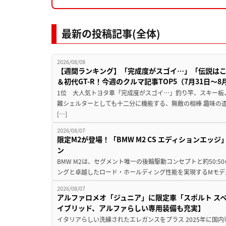
最新の投稿記事(全体)
2026/08/08
【週間ランキング】「完成度がスゴイ…」「伝説は
＆初代GT-R！今週のクルマ記事TOP5（7月31日〜8
1位 大人気トヨタ車「完成度がスゴイ…」釣り竿、スキー板
難シェルターとしても十二分に機能する、無敵の相棒 趣味の
[…]
2026/08/07
限定M2が登場！「BMW M2 CS エディションエッジ
ン
BMW M2は、セグメント唯一の後輪駆動コンセプトと約50:
ングと卓越したロード・ホールディング性能を実現するMモデル。BMW 
2026/08/07
アルファロメオ「ジュニア」に限定車「スポルト スペ
イブリッド、アルファらしい専用装備も充実】
イタリアらしい洗練されたエレガンスをプラス 2025年に国内