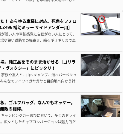
た！ あらゆる車種に対応。死角をフォロ
496 補助ミラー サイドアンダー用］
験が浅い人や車幅感覚に自信がない人にとって、
車場や狭い道路での幅寄せ、縁石ギリギリまで車
登場。純正品をそのまま活かせる［ゴリラ
ア・ヴォクシー」にピッタリ！
 家族や友人と、山へキャンプ、海へバーベキュ
でみんなでワイワイガヤガヤと目的地へ向かう計
板、ゴルフバッグ、なんでもオッケー。
、無敵の相棒。
 キャンピングカー選びにおいて、多くのドライ
だ。広々としたキャブコンバージョンは魅力的だ