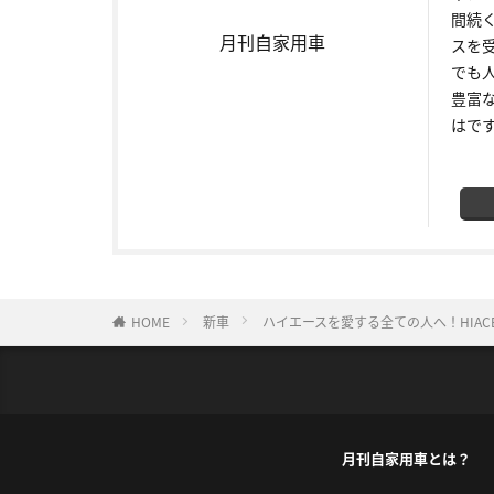
間続
月刊自家用車
スを
でも
豊富
はで
HOME
新車
ハイエースを愛する全ての人へ！HIACE 
月刊自家用車とは？