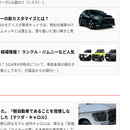
ターボに6速DCT（システ[…]
アーの新カスタマイズとは？
回のモデリスタ専用キットでは、特別仕様車のテ
ームメッキとは異なる、落ち着いた深い輝きと黒
引き相場情報！ ランクル・ジムニーなど人気
は？ 2026年8月時点について、車両本体の値引き
象としており、付属品からの値引[…]
った。「軽自動車であることを我慢しな
生した【マツダ・キャロル】
野心的なモデル 初代キャロルは、単なる「安価
ていた「マイカーの夢」を本格的な乗用車として