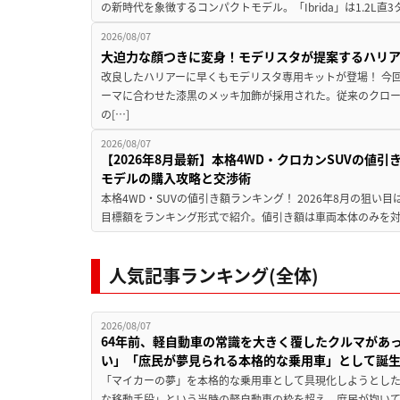
の新時代を象徴するコンパクトモデル。「Ibrida」は1.2L直3
2026/08/07
大迫力な顔つきに変身！モデリスタが提案するハリ
改良したハリアーに早くもモデリスタ専用キットが登場！ 今
ーマに合わせた漆黒のメッキ加飾が採用された。従来のクロ
の[…]
2026/08/07
【2026年8月最新】本格4WD・クロカンSUVの値
モデルの購入攻略と交渉術
本格4WD・SUVの値引き額ランキング！ 2026年8月の狙い目
目標額をランキング形式で紹介。値引き額は車両本体のみを対
人気記事ランキング(全体)
2026/08/07
64年前、軽自動車の常識を大きく覆したクルマがあ
い」「庶民が夢見られる本格的な乗用車」として誕
「マイカーの夢」を本格的な乗用車として具現化しようとした
な移動手段」という当時の軽自動車の枠を超え、庶民が抱い