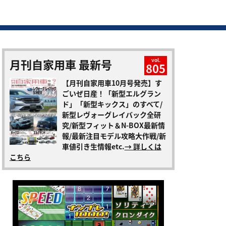
月刊自家用車 最新号
vol.
805
【月刊自家用車10月号発売】す
ごいぜ日産！「新型エルグラン
ド」「新型キックス」のすべて/
新型レヴォーグレイバック全研
究/新型フィット＆N-BOX最新情
報/最新注目モデル攻略大作戦/新
車値引き生情報etc.
→ 詳しくは
こちら