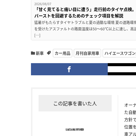
2026/08/07
「甘く見てると痛い目に遭う」走行前のタイヤ点検。
バーストを回避するためのチェック項目を解説
猛暑がもたらすタイヤトラブルと夏の過酷な環境 夏の道路環
を受けたアスファルトの路面温度は50〜60℃以上に達し、
[…]
新車
カー用品
月刊自家用車
ハイエースワゴン
この記事を書いた人
オー
た自
方針
位置
車ア