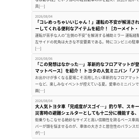
具[…]
2026/08/04
「コレめっちゃいいじゃん！」運転の不安が解消され
ーしてくれる便利なアイテムを紹介！［カーメイト・CZ
運転が苦手な人の”左側の不安”を解消する補助ミラー 運転経
左サイドの死角は大きな不安要素である。特にコンビニの駐
[…]
2026/08/06
「この発想はなかった…」革新的なフロアマットが
マットベース］を紹介！ トヨタの人気ミニバン「ノ
お出かけが多くなる夏場こそ活用したい革新的なフロアマット
ーなど、楽しみなイベントが控えている夏。愛車のミニバン
画[…]
2026/08/04
大人気トヨタ車「完成度がスゴイ…」釣り竿、スキー
災害時の避難シェルターとしても十二分に機能する
街乗りもこなせる絶妙なサイズと高い信頼性を誇るベース車両
バーが頭を悩ませるのが、車体の大きさと居住性のバランス
が[…]