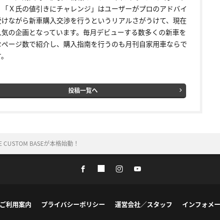
く「Ｘ氏の値引きにチャレンジ」はユーザーがプロのアドバイ
受けながら新車購入交渉を行うというリアルさがうけて、現在
人気の企画となっています。毎月デビューする数多くの新車を
なページ数で紹介し、購入指南を行うのも月刊自家用車ならで
す。
投稿一覧へ
CUSTOM BASEが本格始動！
ご利用案内
プライバシーポリシー
運営会社／スタッフ
インフォメ