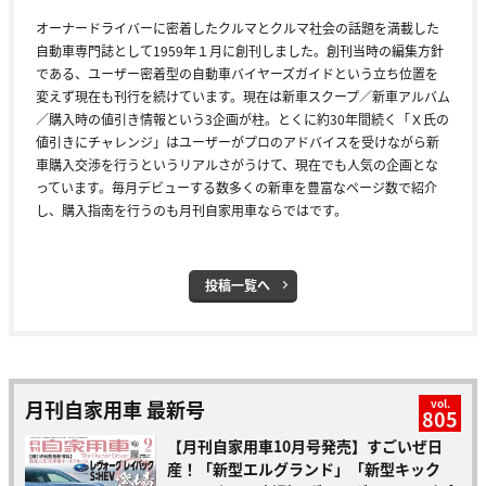
オーナードライバーに密着したクルマとクルマ社会の話題を満載した
自動車専門誌として1959年１月に創刊しました。創刊当時の編集方針
である、ユーザー密着型の自動車バイヤーズガイドという立ち位置を
変えず現在も刊行を続けています。現在は新車スクープ／新車アルバム
／購入時の値引き情報という3企画が柱。とくに約30年間続く「Ｘ氏の
値引きにチャレンジ」はユーザーがプロのアドバイスを受けながら新
車購入交渉を行うというリアルさがうけて、現在でも人気の企画とな
っています。毎月デビューする数多くの新車を豊富なページ数で紹介
し、購入指南を行うのも月刊自家用車ならではです。
投稿一覧へ
月刊自家用車 最新号
vol.
805
【月刊自家用車10月号発売】すごいぜ日
産！「新型エルグランド」「新型キック