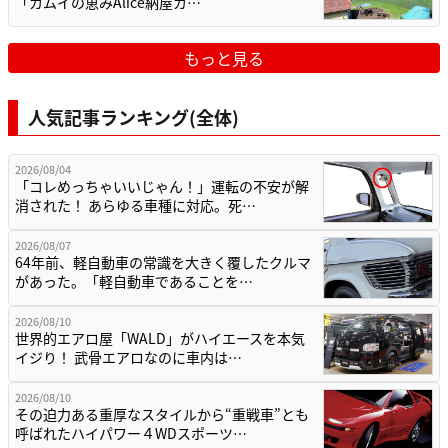
「カムイの恵みAlice納屋カ…
もっと見る
人気記事ランキング(全体)
2026/08/04
「コレめっちゃいいじゃん！」運転の不安が解
消された！ あらゆる車種に対応。死…
2026/08/07
64年前、軽自動車の常識を大きく覆したクルマ
があった。「軽自動車であることを…
2026/08/10
世界的エアロ屋「WALD」がハイエースを本気
イジり！ 武骨エアロなのに車内は…
2026/08/10
その迫力ある重厚なスタイルから“重戦車”とも
呼ばれたハイパワー４WDスポーツ…