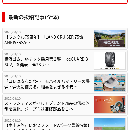
最新の投稿記事(全体)
2026/08/10
【ランクル75周年】「LAND CRUISER 75th
ANNIVERSA…
2026/08/10
横浜ゴム、冬テック採用第２弾「iceGUARD 8
SUV」を発表 全28サ…
2026/08/10
「コレは安心だわ…」モバイルバッテリーの爆
発・発火に備える。脳裏をよぎる不安…
2026/08/10
ステランティスがマルチブランド部品の供給体
制を強化、ジープ向け補修部品を日本…
2026/08/10
【車中泊旅行におススメ！ RVパーク最新情報】