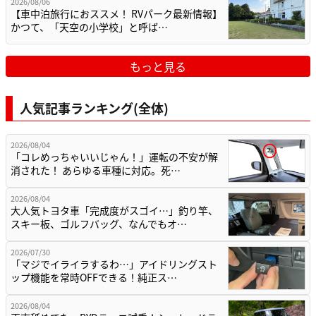
2026/08/06
【車中泊旅行におススメ！ RVパーク最新情報】
かつて、「天空の小学校」と呼ば…
もっと見る
人気記事ランキング(全体)
2026/08/04
「コレめっちゃいいじゃん！」運転の不安が解
消された！ あらゆる車種に対応。死…
2026/08/04
大人気トヨタ車「完成度がスゴイ…」釣り竿、
スキー板、ゴルフバッグ、なんでもオ…
2026/07/30
「マジでイライラするわ…」アイドリングスト
ップ機能を常時OFFできる！純正ス…
2026/08/04