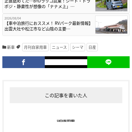
正直舐めてた…BYDラッコ試乗！シート・ドラ
ポジ・静粛性が想像の「ナナメ上」…
2026/08/04
【車中泊旅行におススメ！ RVパーク最新情報】
出雲大社や松江市など山陰の主要…
新車
月刊自家用車
ニュース
シーマ
日産
この記事を書いた人