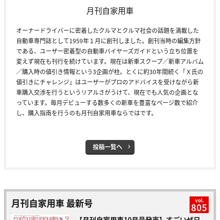
月刊自家用車
オーナードライバーに密着したクルマとクルマ社会の話題を満載した
自動車専門誌として1959年１月に創刊しました。創刊当時の編集方針
である、ユーザー密着型の自動車バイヤーズガイドという立ち位置を
変えず現在も刊行を続けています。現在は新車スクープ／新車アルバム
／購入時の値引き情報という3企画が柱。とくに約30年間続く「Ｘ氏の
値引きにチャレンジ」はユーザーがプロのアドバイスを受けながら新
車購入交渉を行うというリアルさがうけて、現在でも人気の企画とな
っています。毎月デビューする数多くの新車を豊富なページ数で紹介
し、購入指南を行うのも月刊自家用車ならではです。
投稿一覧へ
月刊自家用車 最新号
vol.
805
【月刊自家用車10月号発売】すごいぜ日