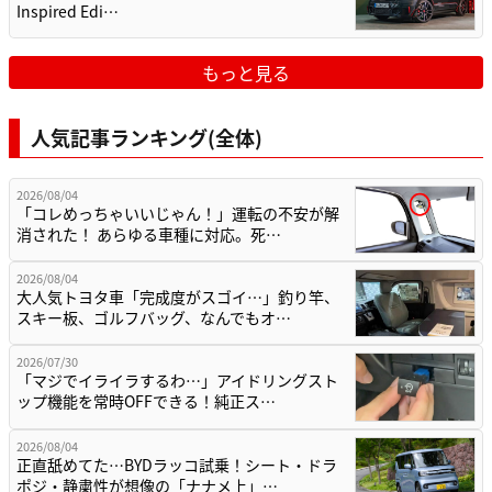
Inspired Edi…
もっと見る
人気記事ランキング(全体)
2026/08/04
「コレめっちゃいいじゃん！」運転の不安が解
消された！ あらゆる車種に対応。死…
2026/08/04
大人気トヨタ車「完成度がスゴイ…」釣り竿、
スキー板、ゴルフバッグ、なんでもオ…
2026/07/30
「マジでイライラするわ…」アイドリングスト
ップ機能を常時OFFできる！純正ス…
2026/08/04
正直舐めてた…BYDラッコ試乗！シート・ドラ
ポジ・静粛性が想像の「ナナメ上」…