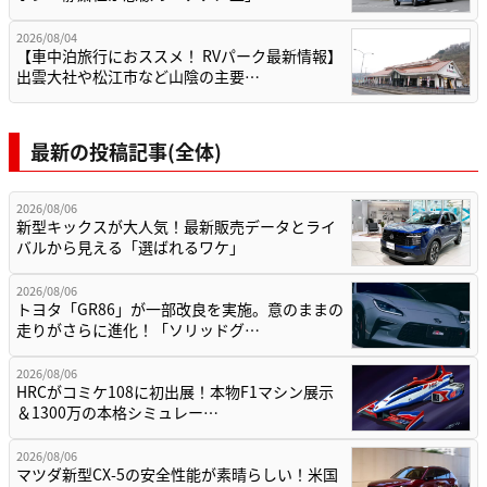
2026/08/04
【車中泊旅行におススメ！ RVパーク最新情報】
出雲大社や松江市など山陰の主要…
最新の投稿記事(全体)
2026/08/06
新型キックスが大人気！最新販売データとライ
バルから見える「選ばれるワケ」
2026/08/06
トヨタ「GR86」が一部改良を実施。意のままの
走りがさらに進化！「ソリッドグ…
2026/08/06
HRCがコミケ108に初出展！本物F1マシン展示
＆1300万の本格シミュレー…
2026/08/06
マツダ新型CX-5の安全性能が素晴らしい！米国