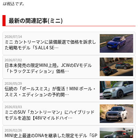
は税込です。
最新の関連記事(ミニ)
2026/07/14
ミニ カントリーマンに装備厳選で価格を訴求し
た戦略モデル「S ALL4 SE…
2026/07/02
日本未発売の限定MINI上陸。JCWのEVモデル
「トラックエディション」価格…
2026/05/29
伝統の「ポールスミス」が復活！MINI ポール・
スミス・エディションの予約開…
2026/03/03
ミニのSUV「カントリーマン」にハイブリッド
モデルを追加【48Vマイルドハイ…
2026/02/26
MINI史上最速のDNAを継承した限定モデル「GP