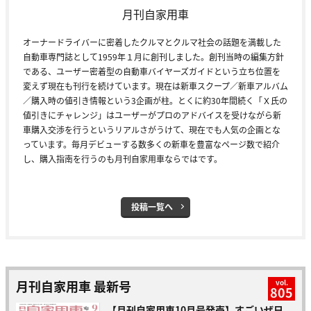
月刊自家用車
オーナードライバーに密着したクルマとクルマ社会の話題を満載した
自動車専門誌として1959年１月に創刊しました。創刊当時の編集方針
である、ユーザー密着型の自動車バイヤーズガイドという立ち位置を
変えず現在も刊行を続けています。現在は新車スクープ／新車アルバム
／購入時の値引き情報という3企画が柱。とくに約30年間続く「Ｘ氏の
値引きにチャレンジ」はユーザーがプロのアドバイスを受けながら新
車購入交渉を行うというリアルさがうけて、現在でも人気の企画とな
っています。毎月デビューする数多くの新車を豊富なページ数で紹介
し、購入指南を行うのも月刊自家用車ならではです。
投稿一覧へ
月刊自家用車 最新号
vol.
805
【月刊自家用車10月号発売】すごいぜ日