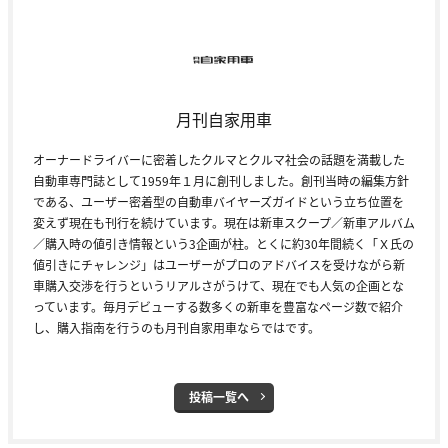
月刊自家用車
オーナードライバーに密着したクルマとクルマ社会の話題を満載した
自動車専門誌として1959年１月に創刊しました。創刊当時の編集方針
である、ユーザー密着型の自動車バイヤーズガイドという立ち位置を
変えず現在も刊行を続けています。現在は新車スクープ／新車アルバム
／購入時の値引き情報という3企画が柱。とくに約30年間続く「Ｘ氏の
値引きにチャレンジ」はユーザーがプロのアドバイスを受けながら新
車購入交渉を行うというリアルさがうけて、現在でも人気の企画とな
っています。毎月デビューする数多くの新車を豊富なページ数で紹介
し、購入指南を行うのも月刊自家用車ならではです。
投稿一覧へ