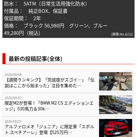
防水： 5ATM（日常生活用強化防水）
付属品： 純正BOX、保証書
保証期間： 2年
価格： ブラック 56,980円 グリーン、ブルー
49,280円（税込)
(画像 No.8/11)
最新の投稿記事(全体)
2026/08/08
【週間ランキング】「完成度がスゴイ…」「伝
説はここから始まった」注目を集めた…
2026/08/07
限定M2が登場！「BMW M2 CS エディションエ
ッジ」530馬力＆30k…
2026/08/07
アルファロメオ「ジュニア」に限定車「スポル
ト スペチアーレ」登場【525万円…