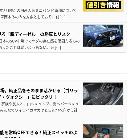
26年8月時点の国産人気ミニバン10車種について、
車両本体のみを対象としており、付[…]
に見る「脱ディーゼル」の勝算とリスク
 日本のSUV市場でマツダの存在感を確固たるもの
あったことは疑いようもない。 圧[…]
登場。純正品をそのまま活かせる［ゴリラ
ア・ヴォクシー」にピッタリ！
 家族や友人と、山へキャンプ、海へバーベキュ
でみんなでワイワイガヤガヤと目的地へ向かう計
能を常時OFFできる！純正スイッチのよ