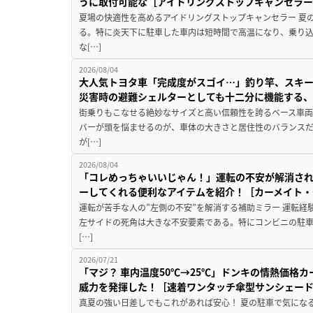
うに取付可能な［アイドリングストップキャンセラ
夏場の快適性を高めるアイドリングストップキャンセラー 夏
る。特に炎天下に駐車した車内は短時間で高温になり、乗り
な[…]
2026/08/04
大人気トヨタ車「完成度がスゴイ…」釣り竿、スキー
災害時の避難シェルターとしても十二分に機能する
街乗りもこなせる絶妙なサイズと高い信頼性を誇るベース車両
バーが頭を悩ませるのが、車体の大きさと居住性のバランス
が[…]
2026/08/04
「コレめっちゃいいじゃん！」運転の不安が解消され
ーしてくれる便利なアイテムを紹介！［カーメイト・CZ
運転が苦手な人の”左側の不安”を解消する補助ミラー 運転経
左サイドの死角は大きな不安要素である。特にコンビニの駐
[…]
2026/07/21
「マジ？ 車内温度50℃→25℃」ドンキの情熱価格
威力を発揮した！［速着ワンタッチ傘型サンシェー
真夏の強い日差しでもこれがあれば安心！ 夏の駐車で気にな