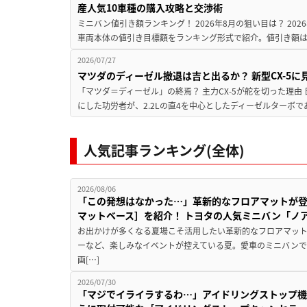
産人気10車種の購入攻略と交渉術
ミニバン値引き額ランキング！ 2026年8月の狙い目は？ 20
車両本体の値引き目標額をランキング形式で紹介。値引き額は
2026/07/27
マツダのディーゼル撤退は吉と出るか？ 新型CX-5
「マツダ＝ディーゼル」の終焉？ 主力CX-5が舵を切った理由
にした功労者が、2.2Lの直4を中心としたディーゼルターボで
人気記事ランキング(全体)
2026/08/06
「この発想はなかった…」革新的なフロアマットが
マットベース］を紹介！ トヨタの人気ミニバン「ノ
お出かけが多くなる夏場こそ活用したい革新的なフロアマット
ーなど、楽しみなイベントが控えている夏。愛車のミニバン
画[…]
2026/07/30
「マジでイライラするわ…」アイドリングストップ機