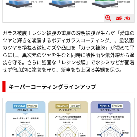
画像(5枚)
ガラス被膜＋レジン被膜の重層の透明被膜が生んだ「愛車の
ツヤと輝きを凌駕するボディガラスコーティング」。塗装面
のツヤを損ねる微細キズや凸凹を「ガラス被膜」が埋めて平
らにし、異次元のツヤを生むと同時に酸性雨や紫外線から塗
装を守る。さらに強固な「レジン被膜」で水シミなどが固着
せず徹底的に塗装を守り、新車をも上回る美観を保つ。
キーパーコーティングラインアップ