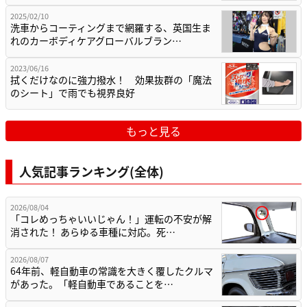
2025/02/10
洗車からコーティングまで網羅する、英国生ま
れのカーボディケアグローバルブラン…
2023/06/16
拭くだけなのに強力撥水！ 効果抜群の「魔法
のシート」で雨でも視界良好
もっと見る
人気記事ランキング(全体)
2026/08/04
「コレめっちゃいいじゃん！」運転の不安が解
消された！ あらゆる車種に対応。死…
2026/08/07
64年前、軽自動車の常識を大きく覆したクルマ
があった。「軽自動車であることを…