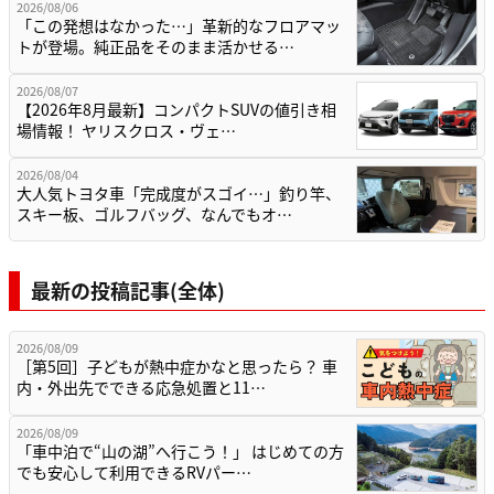
2026/08/06
「この発想はなかった…」革新的なフロアマッ
トが登場。純正品をそのまま活かせる…
2026/08/07
【2026年8月最新】コンパクトSUVの値引き相
場情報！ ヤリスクロス・ヴェ…
2026/08/04
大人気トヨタ車「完成度がスゴイ…」釣り竿、
スキー板、ゴルフバッグ、なんでもオ…
最新の投稿記事(全体)
2026/08/09
［第5回］子どもが熱中症かなと思ったら？ 車
内・外出先でできる応急処置と11…
2026/08/09
「車中泊で“山の湖”へ行こう！」 はじめての方
でも安心して利用できるRVパー…