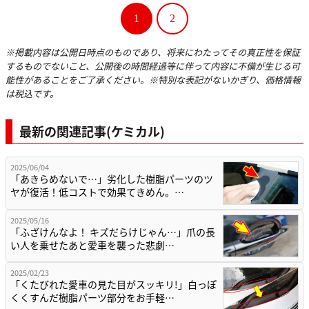
1
2
※掲載内容は公開日時点のものであり、将来にわたってその真正性を保証
するものでないこと、公開後の時間経過等に伴って内容に不備が生じる可
能性があることをご了承ください。※特別な表記がないかぎり、価格情報
は税込です。
最新の関連記事(ケミカル)
2025/06/04
「あきらめないで…」劣化した樹脂パーツのツ
ヤが復活！低コストで効果てきめん。…
2025/05/16
「ふざけんなよ！ キズだらけじゃん…」爪の長
い人を乗せたあと愛車を襲った悲劇…
2025/02/23
「くたびれた愛車の見た目がスッキリ!」白っぽ
くくすんだ樹脂パーツ部分をお手軽…