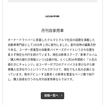
月刊自家用車
オーナードライバーに密着したクルマとクルマ社会の話題を満載した
自動車専門誌として1959年１月に創刊しました。創刊当時の編集方針
である、ユーザー密着型の自動車バイヤーズガイドという立ち位置を
変えず現在も刊行を続けています。現在は新車スクープ／新車アルバム
／購入時の値引き情報という3企画が柱。とくに約30年間続く「Ｘ氏の
値引きにチャレンジ」はユーザーがプロのアドバイスを受けながら新
車購入交渉を行うというリアルさがうけて、現在でも人気の企画とな
っています。毎月デビューする数多くの新車を豊富なページ数で紹介
し、購入指南を行うのも月刊自家用車ならではです。
投稿一覧へ