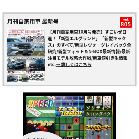
月刊自家用車 最新号
vol.
805
【月刊自家用車10月号発売】すごいぜ日
産！「新型エルグランド」「新型キック
ス」のすべて/新型レヴォーグレイバック全
研究/新型フィット＆N-BOX最新情報/最新
注目モデル攻略大作戦/新車値引き生情報
etc.
→ 詳しくはこちら