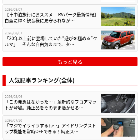
2026/08/07
【車中泊旅行におススメ！ RVパーク最新情報】
白亜に輝く観音様に見守られなが…
2026/08/07
「20年以上前に登場していた“遊びを極める”ク
ルマ」 そんな自由気ままで、タ…
もっと見る
人気記事ランキング(全体)
2026/08/06
「この発想はなかった…」革新的なフロアマッ
トが登場。純正品をそのまま活かせる…
2026/07/30
「マジでイライラするわ…」アイドリングスト
ップ機能を常時OFFできる！純正ス…