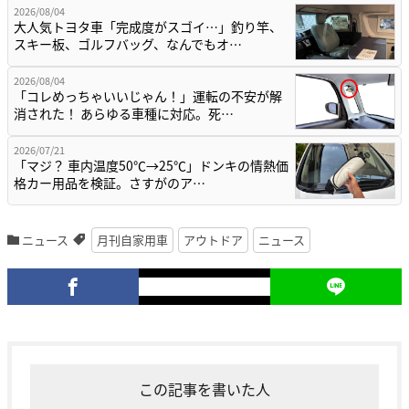
2026/08/04
大人気トヨタ車「完成度がスゴイ…」釣り竿、
スキー板、ゴルフバッグ、なんでもオ…
2026/08/04
「コレめっちゃいいじゃん！」運転の不安が解
消された！ あらゆる車種に対応。死…
2026/07/21
「マジ？ 車内温度50℃→25℃」ドンキの情熱価
格カー用品を検証。さすがのア…
ニュース
月刊自家用車
アウトドア
ニュース
この記事を書いた人