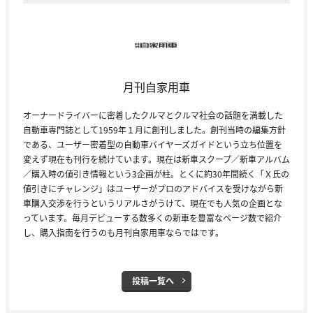
月刊自家用車
オーナードライバーに密着したクルマとクルマ社会の話題を満載した
自動車専門誌として1959年１月に創刊しました。創刊当時の編集方針
である、ユーザー密着型の自動車バイヤーズガイドという立ち位置を
変えず現在も刊行を続けています。現在は新車スクープ／新車アルバム
／購入時の値引き情報という3企画が柱。とくに約30年間続く「Ｘ氏の
値引きにチャレンジ」はユーザーがプロのアドバイスを受けながら新
車購入交渉を行うというリアルさがうけて、現在でも人気の企画とな
っています。毎月デビューする数多くの新車を豊富なページ数で紹介
し、購入指南を行うのも月刊自家用車ならではです。
投稿一覧へ