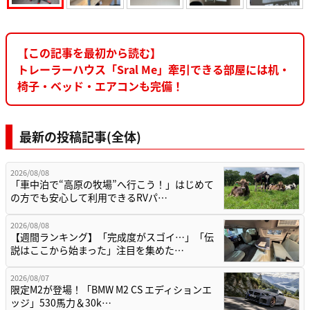
【この記事を最初から読む】
トレーラーハウス「Sral Me」牽引できる部屋には机・
椅子・ベッド・エアコンも完備！
最新の投稿記事(全体)
2026/08/08
「車中泊で“高原の牧場”へ行こう！」はじめて
の方でも安心して利用できるRVパ…
2026/08/08
【週間ランキング】「完成度がスゴイ…」「伝
説はここから始まった」注目を集めた…
2026/08/07
限定M2が登場！「BMW M2 CS エディションエ
ッジ」530馬力＆30k…