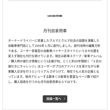
月刊自家用車
オーナードライバーに密着したクルマとクルマ社会の話題を満載した
自動車専門誌として1959年１月に創刊しました。創刊当時の編集方針
である、ユーザー密着型の自動車バイヤーズガイドという立ち位置を
変えず現在も刊行を続けています。現在は新車スクープ／新車アルバム
／購入時の値引き情報という3企画が柱。とくに約30年間続く「Ｘ氏の
値引きにチャレンジ」はユーザーがプロのアドバイスを受けながら新
車購入交渉を行うというリアルさがうけて、現在でも人気の企画とな
っています。毎月デビューする数多くの新車を豊富なページ数で紹介
し、購入指南を行うのも月刊自家用車ならではです。
投稿一覧へ