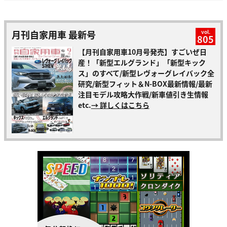
月刊自家用車 最新号
vol.
805
【月刊自家用車10月号発売】すごいぜ日
産！「新型エルグランド」「新型キック
ス」のすべて/新型レヴォーグレイバック全
研究/新型フィット＆N-BOX最新情報/最新
注目モデル攻略大作戦/新車値引き生情報
etc.
→ 詳しくはこちら