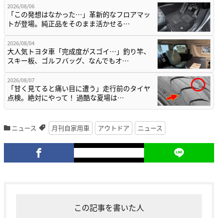
2026/08/06
「この発想はなかった…」革新的なフロアマッ
トが登場。純正品をそのまま活かせる…
2026/08/04
大人気トヨタ車「完成度がスゴイ…」釣り竿、
スキー板、ゴルフバッグ、なんでもオ…
2026/08/07
「甘く見てると痛い目に遭う」走行前のタイヤ
点検。絶対にやって！ 過酷な夏場は…
ニュース
月刊自家用車
アウトドア
ニュース
この記事を書いた人