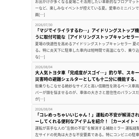
お出かけが多くなる夏場こそ活用したい革新的なフロアマット
ーなど、楽しみなイベントが控えている夏。愛車のミニバン
画[…]
2026/07/30
「マジでイライラするわ…」アイドリングストップ機
うに取付可能な［アイドリングストップキャンセラ
夏場の快適性を高めるアイドリングストップキャンセラー 夏
る。特に炎天下に駐車した車内は短時間で高温になり、乗り
な[…]
2026/08/04
大人気トヨタ車「完成度がスゴイ…」釣り竿、スキー
災害時の避難シェルターとしても十二分に機能する
街乗りもこなせる絶妙なサイズと高い信頼性を誇るベース車両
バーが頭を悩ませるのが、車体の大きさと居住性のバランス
が[…]
2026/08/04
「コレめっちゃいいじゃん！」運転の不安が解消され
ーしてくれる便利なアイテムを紹介！［カーメイト・CZ
運転が苦手な人の”左側の不安”を解消する補助ミラー 運転経
左サイドの死角は大きな不安要素である。特にコンビニの駐