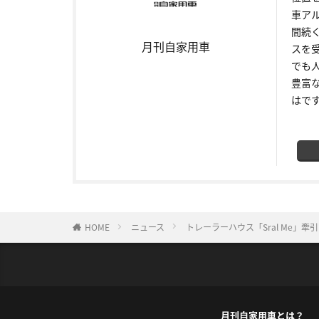
車ア
間続
月刊自家用車
スを
でも
豊富
はで
HOME
ニュース
トレーラーハウス「Sral Me
月刊自家用車とは？