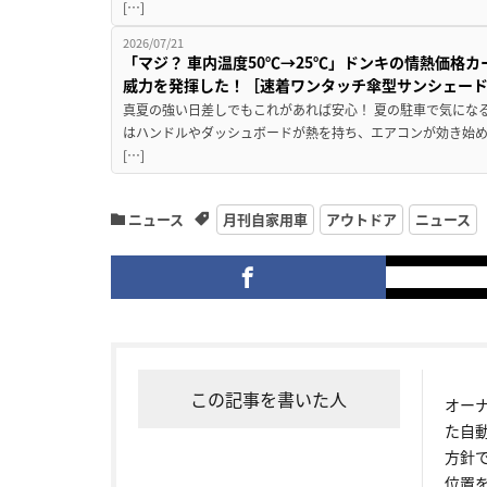
[…]
2026/07/21
「マジ？ 車内温度50℃→25℃」ドンキの情熱価格
威力を発揮した！［速着ワンタッチ傘型サンシェー
真夏の強い日差しでもこれがあれば安心！ 夏の駐車で気にな
はハンドルやダッシュボードが熱を持ち、エアコンが効き始め
[…]
ニュース
月刊自家用車
アウトドア
ニュース
この記事を書いた人
オー
た自
方針
位置