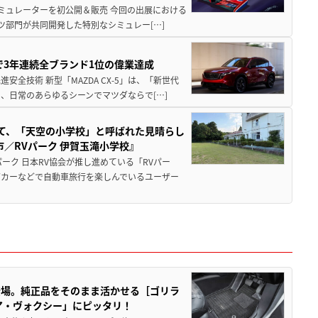
シミュレーターを初公開＆販売 今回の出展における
ツ部門が共同開発した特別なシミュレー[…]
Sで3年連続全ブランド1位の偉業達成
全技術 新型「MAZDA CX-5」は、「新世代
、日常のあらゆるシーンでマツダならで[…]
つて、「天空の小学校」と呼ばれた見晴らし
／RVパーク 伊賀玉滝小学校』
ーク 日本RV協会が推し進めている「RVパー
グカーなどで自動車旅行を楽しんでいるユーザー
登場。純正品をそのまま活かせる［ゴリラ
ア・ヴォクシー」にピッタリ！