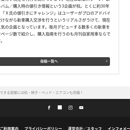
ルバム／購入時の値引き情報という3企画が柱。とくに約30年
く「Ｘ氏の値引きにチャレンジ」はユーザーがプロのアドバイ
受けながら新車購入交渉を行うというリアルさがうけて、現在
人気の企画となっています。毎月デビューする数多くの新車を
なページ数で紹介し、購入指南を行うのも月刊自家用車ならで
す。
投稿一覧へ
」牽引できる部屋には机・椅子・ベッド・エアコンも完備！
ご利用案内
プライバシーポリシー
運営会社／スタッフ
インフォメ