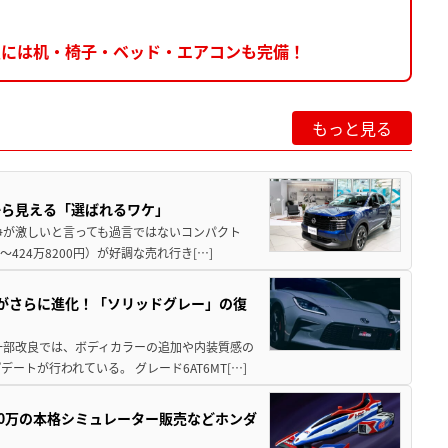
部屋には机・椅子・ベッド・エアコンも完備！
もっと見る
から見える「選ばれるワケ」
争が激しいと言っても過言ではないコンパクト
424万8200円）が好調な売れ行き[…]
りがさらに進化！「ソリッドグレー」の復
一部改良では、ボディカラーの追加や内装質感の
トが行われている。 グレード6AT6MT[…]
300万の本格シミュレーター販売などホンダ