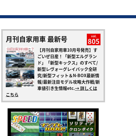
月刊自家用車 最新号
vol.
805
【月刊自家用車10月号発売】す
ごいぜ日産！「新型エルグラン
ド」「新型キックス」のすべて/
新型レヴォーグレイバック全研
究/新型フィット＆N-BOX最新情
報/最新注目モデル攻略大作戦/新
車値引き生情報etc.
→ 詳しくは
こちら