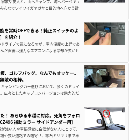
 家族や友人と、山へキャンプ、海へバーベキュ
でみんなでワイワイガヤガヤと目的地へ向かう計
能を常時OFFできる！純正スイッチのよ
ー］を紹介！
のドライブで気になるのが、車内温度の上昇であ
込んだ直後は強力なエアコンによる冷却が欠かせ
板、ゴルフバッグ、なんでもオッケー。
、無敵の相棒。
 キャンピングカー選びにおいて、多くのドライ
だ。広々としたキャブコンバージョンは魅力的だ
た！ あらゆる車種に対応。死角をフォロ
496 補助ミラー サイドアンダー用］
験が浅い人や車幅感覚に自信がない人にとって、
車場や狭い道路での幅寄せ、縁石ギリギリまで車