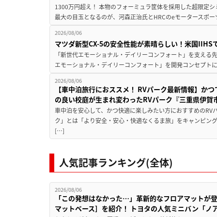
1300万円超え！ 本物のフォーミュラ筐体を採用した超限定
最大の目玉となるのが、河森正治氏とHRCのeモータースポー
2026/08/06
マツダ新型CX-5の安全性能が素晴らしい！米国IIH
「新世代エモーショナル・デイリーコンフォート」を支える先進安
エモーショナル・デイリーコンフォート」を開発コンセプトに
2026/08/06
【車中泊旅行におススメ！ RVパーク最新情報】か
の良い校庭が生まれ変わったRVパーク『三重県伊賀市
車中泊を安心して、かつ快適に楽しみたい方におすすめのRVパ
ク」とは「より安全・安心・快適なくるま旅」をキャンピン
[…]
人気記事ランキング(全体)
2026/08/06
「この発想はなかった…」革新的なフロアマットが
マットベース］を紹介！ トヨタの人気ミニバン「ノ