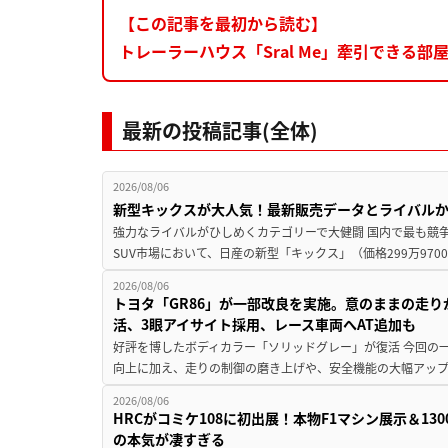
【この記事を最初から読む】
トレーラーハウス「Sral Me」牽引できる
最新の投稿記事(全体)
2026/08/06
新型キックスが大人気！最新販売データとライバル
強力なライバルがひしめくカテゴリーで大健闘 国内で最も競
SUV市場において、日産の新型「キックス」（価格299万9700～
2026/08/06
トヨタ「GR86」が一部改良を実施。意のままの走
活、3眼アイサイト採用、レース車両へAT追加も
好評を博したボディカラー「ソリッドグレー」が復活 今回の
向上に加え、走りの制御の磨き上げや、安全機能の大幅アップデー
2026/08/06
HRCがコミケ108に初出展！本物F1マシン展示＆1
の本気が凄すぎる