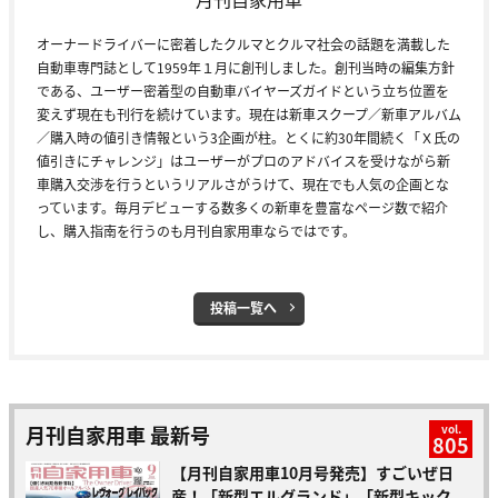
オーナードライバーに密着したクルマとクルマ社会の話題を満載した
自動車専門誌として1959年１月に創刊しました。創刊当時の編集方針
である、ユーザー密着型の自動車バイヤーズガイドという立ち位置を
変えず現在も刊行を続けています。現在は新車スクープ／新車アルバム
／購入時の値引き情報という3企画が柱。とくに約30年間続く「Ｘ氏の
値引きにチャレンジ」はユーザーがプロのアドバイスを受けながら新
車購入交渉を行うというリアルさがうけて、現在でも人気の企画とな
っています。毎月デビューする数多くの新車を豊富なページ数で紹介
し、購入指南を行うのも月刊自家用車ならではです。
投稿一覧へ
月刊自家用車 最新号
vol.
805
【月刊自家用車10月号発売】すごいぜ日
産！「新型エルグランド」「新型キック