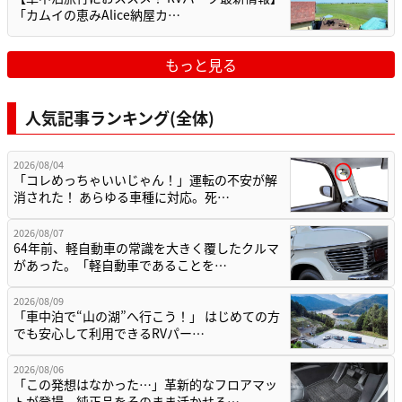
「カムイの恵みAlice納屋カ…
もっと見る
人気記事ランキング(全体)
2026/08/04
「コレめっちゃいいじゃん！」運転の不安が解
消された！ あらゆる車種に対応。死…
2026/08/07
64年前、軽自動車の常識を大きく覆したクルマ
があった。「軽自動車であることを…
2026/08/09
「車中泊で“山の湖”へ行こう！」 はじめての方
でも安心して利用できるRVパー…
2026/08/06
「この発想はなかった…」革新的なフロアマッ
トが登場。純正品をそのまま活かせる…