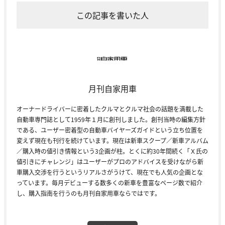
この記事を書いた人
月刊自家用車
オーナードライバーに密着したクルマとクルマ社会の話題を満載した
自動車専門誌として1959年１月に創刊しました。創刊当時の編集方針
である、ユーザー密着型の自動車バイヤーズガイドという立ち位置を
変えず現在も刊行を続けています。現在は新車スクープ／新車アルバム
／購入時の値引き情報という3企画が柱。とくに約30年間続く「Ｘ氏の
値引きにチャレンジ」はユーザーがプロのアドバイスを受けながら新
車購入交渉を行うというリアルさがうけて、現在でも人気の企画とな
っています。毎月デビューする数多くの新車を豊富なページ数で紹介
し、購入指南を行うのも月刊自家用車ならではです。