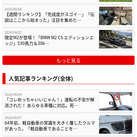
2026/08/08
【週間ランキング】「完成度がスゴイ…」「伝
説はここから始まった」注目を集めた…
2026/08/07
限定M2が登場！「BMW M2 CS エディションエ
ッジ」530馬力＆30k…
もっと見る
人気記事ランキング(全体)
2026/08/04
「コレめっちゃいいじゃん！」運転の不安が解
消された！ あらゆる車種に対応。死…
2026/08/07
64年前、軽自動車の常識を大きく覆したクルマ
があった。「軽自動車であることを…