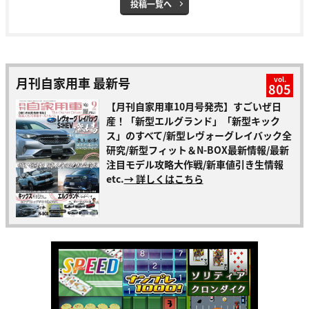
投稿一覧へ
月刊自家用車 最新号
vol.
805
【月刊自家用車10月号発売】すごいぜ日
産！「新型エルグランド」「新型キック
ス」のすべて/新型レヴォーグレイバック全
研究/新型フィット＆N-BOX最新情報/最新
注目モデル攻略大作戦/新車値引き生情報
etc.
→ 詳しくはこちら