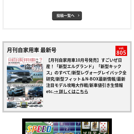
投稿一覧へ
月刊自家用車 最新号
vol.
805
【月刊自家用車10月号発売】すごいぜ日
産！「新型エルグランド」「新型キック
ス」のすべて/新型レヴォーグレイバック全
研究/新型フィット＆N-BOX最新情報/最新
注目モデル攻略大作戦/新車値引き生情報
etc.
→ 詳しくはこちら