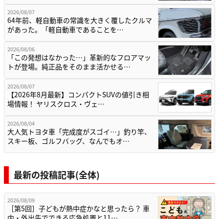
2026/08/07
64年前、軽自動車の常識を大きく覆したクルマ
があった。「軽自動車であることを…
2026/08/06
「この発想はなかった…」革新的なフロアマッ
トが登場。純正品をそのまま活かせる…
2026/08/07
【2026年8月最新】コンパクトSUVの値引き相
場情報！ ヤリスクロス・ヴェ…
2026/08/04
大人気トヨタ車「完成度がスゴイ…」釣り竿、
スキー板、ゴルフバッグ、なんでもオ…
最新の投稿記事(全体)
2026/08/09
［第5回］子どもが熱中症かなと思ったら？ 車
内・外出先でできる応急処置と11…