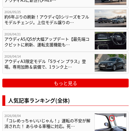
アウディA5に新世代PHEV…
2026/05/25
約6年ぶりの刷新！アウディQ3シリーズをフル
モデルチェンジ。上位モデル譲りの…
2026/04/21
アウディA5/Q5が大幅アップデート【最先端コ
クピットに刷新、運転支援機能も…
2026/04/14
アウディA3限定モデル「Sライン プラス」登
場。専用加飾＆装備で、1ランク上…
もっと見る
人気記事ランキング(全体)
2026/08/04
「コレめっちゃいいじゃん！」運転の不安が解
消された！ あらゆる車種に対応。死…