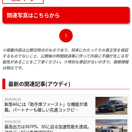
関連写真はこちらから
1
※掲載内容は公開日時点のものであり、将来にわたってその真正性を保証
するものでないこと、公開後の時間経過等に伴って内容に不備が生じる可
能性があることをご了承ください。※特別な表記がないかぎり、価格情報
は税込です。
最新の関連記事(アウディ)
2026/06/25
新型A6には「助手席ファースト」な機能が満
載。パートナーも嬉しい先進コックピ…
2026/05/26
最高出力は367PS、S5に迫る加速性能を達成。