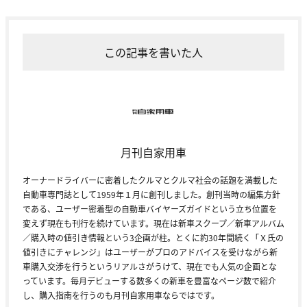
この記事を書いた人
月刊自家用車
オーナードライバーに密着したクルマとクルマ社会の話題を満載した
自動車専門誌として1959年１月に創刊しました。創刊当時の編集方針
である、ユーザー密着型の自動車バイヤーズガイドという立ち位置を
変えず現在も刊行を続けています。現在は新車スクープ／新車アルバム
／購入時の値引き情報という3企画が柱。とくに約30年間続く「Ｘ氏の
値引きにチャレンジ」はユーザーがプロのアドバイスを受けながら新
車購入交渉を行うというリアルさがうけて、現在でも人気の企画とな
っています。毎月デビューする数多くの新車を豊富なページ数で紹介
し、購入指南を行うのも月刊自家用車ならではです。