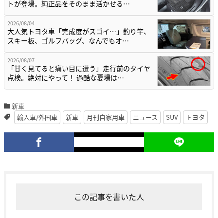
トが登場。純正品をそのまま活かせる…
2026/08/04
大人気トヨタ車「完成度がスゴイ…」釣り竿、
スキー板、ゴルフバッグ、なんでもオ…
2026/08/07
「甘く見てると痛い目に遭う」走行前のタイヤ
点検。絶対にやって！ 過酷な夏場は…
新車
輸入車/外国車
新車
月刊自家用車
ニュース
SUV
トヨタ
この記事を書いた人