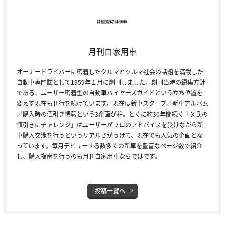
月刊自家用車
オーナードライバーに密着したクルマとクルマ社会の話題を満載した
自動車専門誌として1959年１月に創刊しました。創刊当時の編集方針
である、ユーザー密着型の自動車バイヤーズガイドという立ち位置を
変えず現在も刊行を続けています。現在は新車スクープ／新車アルバム
／購入時の値引き情報という3企画が柱。とくに約30年間続く「Ｘ氏の
値引きにチャレンジ」はユーザーがプロのアドバイスを受けながら新
車購入交渉を行うというリアルさがうけて、現在でも人気の企画とな
っています。毎月デビューする数多くの新車を豊富なページ数で紹介
し、購入指南を行うのも月刊自家用車ならではです。
投稿一覧へ