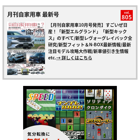
月刊自家用車 最新号
vol.
805
【月刊自家用車10月号発売】すごいぜ日
産！「新型エルグランド」「新型キック
ス」のすべて/新型レヴォーグレイバック全
研究/新型フィット＆N-BOX最新情報/最新
注目モデル攻略大作戦/新車値引き生情報
etc.
→ 詳しくはこちら