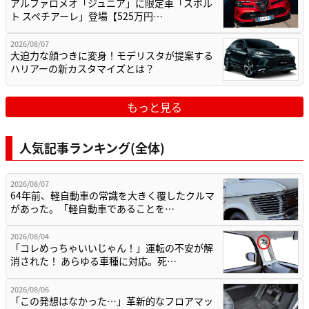
アルファロメオ「ジュニア」に限定車「スポル
ト スペチアーレ」登場【525万円…
2026/08/07
大迫力な顔つきに変身！モデリスタが提案する
ハリアーの新カスタマイズとは？
もっと見る
人気記事ランキング(全体)
2026/08/07
64年前、軽自動車の常識を大きく覆したクルマ
があった。「軽自動車であることを…
2026/08/04
「コレめっちゃいいじゃん！」運転の不安が解
消された！ あらゆる車種に対応。死…
2026/08/06
「この発想はなかった…」革新的なフロアマッ