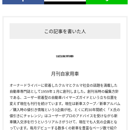
この記事を書いた人
月刊自家用車
オーナードライバーに密着したクルマとクルマ社会の話題を満載した
自動車専門誌として1959年１月に創刊しました。創刊当時の編集方針
である、ユーザー密着型の自動車バイヤーズガイドという立ち位置を
変えず現在も刊行を続けています。現在は新車スクープ／新車アルバム
／購入時の値引き情報という3企画が柱。とくに約30年間続く「Ｘ氏の
値引きにチャレンジ」はユーザーがプロのアドバイスを受けながら新
車購入交渉を行うというリアルさがうけて、現在でも人気の企画とな
っています。毎月デビューする数多くの新車を豊富なページ数で紹介