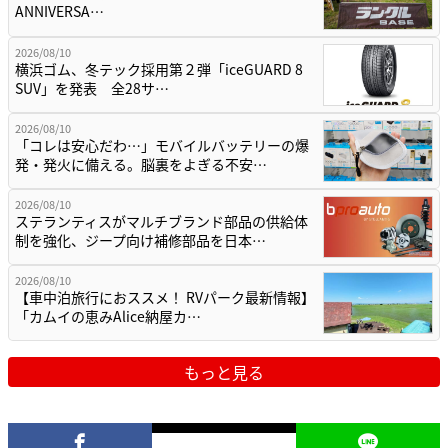
ANNIVERSA…
2026/08/10
横浜ゴム、冬テック採用第２弾「iceGUARD 8
SUV」を発表 全28サ…
2026/08/10
「コレは安心だわ…」モバイルバッテリーの爆
発・発火に備える。脳裏をよぎる不安…
2026/08/10
ステランティスがマルチブランド部品の供給体
制を強化、ジープ向け補修部品を日本…
2026/08/10
【車中泊旅行におススメ！ RVパーク最新情報】
「カムイの恵みAlice納屋カ…
もっと見る