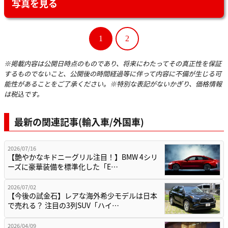
写真を見る
1
2
※掲載内容は公開日時点のものであり、将来にわたってその真正性を保証
するものでないこと、公開後の時間経過等に伴って内容に不備が生じる可
能性があることをご了承ください。※特別な表記がないかぎり、価格情報
は税込です。
最新の関連記事(輸入車/外国車)
2026/07/16
【艶やかなキドニーグリル注目！】BMW 4シリ
ーズに豪華装備を標準化した「E…
2026/07/02
【今後の試金石】レアな海外希少モデルは日本
で売れる？ 注目の3列SUV「ハイ…
2026/04/09