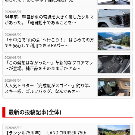
2026/08/07
64年前、軽自動車の常識を大きく覆したクルマ
があった。「軽自動車であることを…
2026/08/09
「車中泊で“山の湖”へ行こう！」 はじめての方
でも安心して利用できるRVパー…
2026/08/06
「この発想はなかった…」革新的なフロアマッ
トが登場。純正品をそのまま活かせる…
2026/08/04
大人気トヨタ車「完成度がスゴイ…」釣り竿、
スキー板、ゴルフバッグ、なんでもオ…
最新の投稿記事(全体)
2026/08/10
【ランクル75周年】「LAND CRUISER 75th