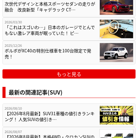
次世代デザインと本格スポーツセダンの走りが
融合 改良新型「キャデラック CT…
2026/03/30
「これはスゴいわ…」日本のガレージでとんで
もない激レア車両が眠っていた！ ピ…
2025/12/26
ボルボがXC40の特別仕様車を100台限定で発
売！
もっと見る
最新の関連記事(SUV)
2026/08/10
【2026年8月最新】SUV31車種の値引きランキ
ング！ 人気SUVの値引き…
2026/08/07
【2026年8月最新】本格4WD・クロカンSUVの