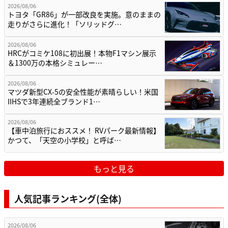
2026/08/06
トヨタ「GR86」が一部改良を実施。意のままの
走りがさらに進化！「ソリッドグ…
2026/08/06
HRCがコミケ108に初出展！本物F1マシン展示
＆1300万の本格シミュレー…
2026/08/06
マツダ新型CX-5の安全性能が素晴らしい！米国
IIHSで3年連続全ブランド1…
2026/08/06
【車中泊旅行におススメ！ RVパーク最新情報】
かつて、「天空の小学校」と呼ば…
もっと見る
人気記事ランキング(全体)
2026/08/06