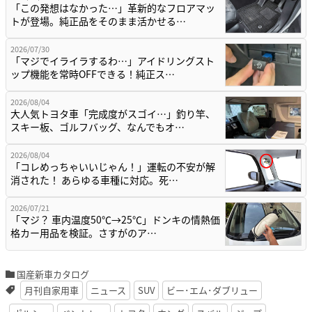
「この発想はなかった…」革新的なフロアマッ
トが登場。純正品をそのまま活かせる…
2026/07/30
「マジでイライラするわ…」アイドリングスト
ップ機能を常時OFFできる！純正ス…
2026/08/04
大人気トヨタ車「完成度がスゴイ…」釣り竿、
スキー板、ゴルフバッグ、なんでもオ…
2026/08/04
「コレめっちゃいいじゃん！」運転の不安が解
消された！ あらゆる車種に対応。死…
2026/07/21
「マジ？ 車内温度50℃→25℃」ドンキの情熱価
格カー用品を検証。さすがのア…
国産新車カタログ
月刊自家用車
ニュース
SUV
ビー･エム･ダブリュー