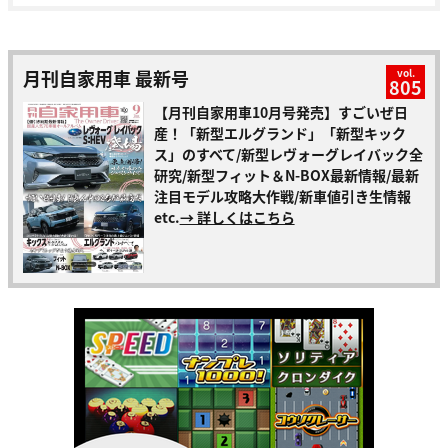
月刊自家用車 最新号
vol.
805
【月刊自家用車10月号発売】すごいぜ日
産！「新型エルグランド」「新型キック
ス」のすべて/新型レヴォーグレイバック全
研究/新型フィット＆N-BOX最新情報/最新
注目モデル攻略大作戦/新車値引き生情報
etc.
→ 詳しくはこちら