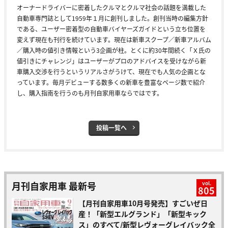
オーナードライバーに密着したクルマとクルマ社会の話題を満載した
自動車専門誌として1959年１月に創刊しました。創刊当時の編集方針
である、ユーザー密着型の自動車バイヤーズガイドという立ち位置を
変えず現在も刊行を続けています。現在は新車スクープ／新車アルバム
／購入時の値引き情報という3企画が柱。とくに約30年間続く「Ｘ氏の
値引きにチャレンジ」はユーザーがプロのアドバイスを受けながら新
車購入交渉を行うというリアルさがうけて、現在でも人気の企画とな
っています。毎月デビューする数多くの新車を豊富なページ数で紹介
し、購入指南を行うのも月刊自家用車ならではです。
投稿一覧へ
月刊自家用車 最新号
vol.
805
【月刊自家用車10月号発売】すごいぜ日
産！「新型エルグランド」「新型キック
ス」のすべて/新型レヴォーグレイバック全