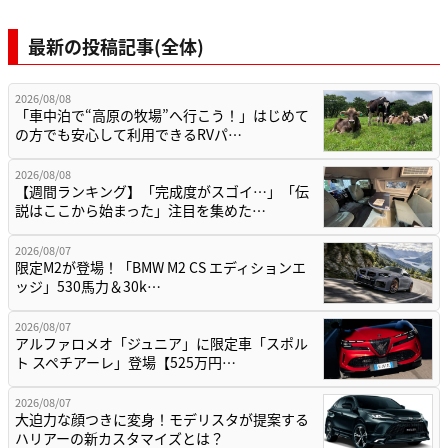
最新の投稿記事(全体)
2026/08/08
「車中泊で“高原の牧場”へ行こう！」はじめて
の方でも安心して利用できるRVパ…
2026/08/08
【週間ランキング】「完成度がスゴイ…」「伝
説はここから始まった」注目を集めた…
2026/08/07
限定M2が登場！「BMW M2 CS エディションエ
ッジ」530馬力＆30k…
2026/08/07
アルファロメオ「ジュニア」に限定車「スポル
ト スペチアーレ」登場【525万円…
2026/08/07
大迫力な顔つきに変身！モデリスタが提案する
ハリアーの新カスタマイズとは？