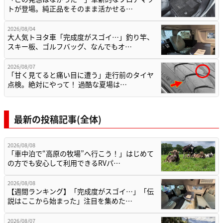
トが登場。純正品をそのまま活かせる…
2026/08/04
大人気トヨタ車「完成度がスゴイ…」釣り竿、
スキー板、ゴルフバッグ、なんでもオ…
2026/08/07
「甘く見てると痛い目に遭う」走行前のタイヤ
点検。絶対にやって！ 過酷な夏場は…
最新の投稿記事(全体)
2026/08/08
「車中泊で“高原の牧場”へ行こう！」はじめて
の方でも安心して利用できるRVパ…
2026/08/08
【週間ランキング】「完成度がスゴイ…」「伝
説はここから始まった」注目を集めた…
2026/08/07