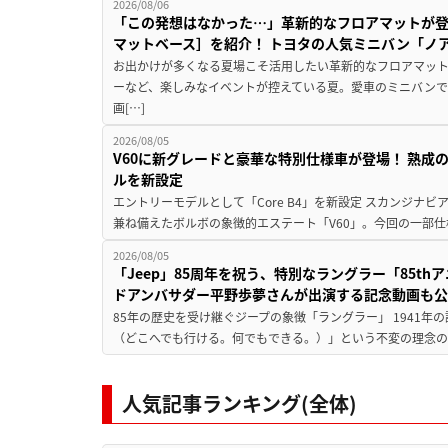
2026/08/06
「この発想はなかった…」革新的なフロアマットが
マットベース］を紹介！ トヨタの人気ミニバン「ノ
お出かけが多くなる夏場こそ活用したい革新的なフロアマット
ーなど、楽しみなイベントが控えている夏。愛車のミニバン
画[…]
2026/08/05
V60に新グレードと豪華な特別仕様車が登場！ 熟成
ルを新設定
エントリーモデルとして「Core B4」を新設定 スカンジナ
兼ね備えたボルボの象徴的エステート「V60」。今回の一部仕
2026/08/05
「Jeep」85周年を祝う、特別なラングラー「85t
ドアンバサダー平野歩夢さんが出演する記念動画も
85年の歴史を受け継ぐジープの象徴「ラングラー」 1941年の誕生以来、J
（どこへでも行ける。何でもできる。）」という不変の理念のも
人気記事ランキング(全体)