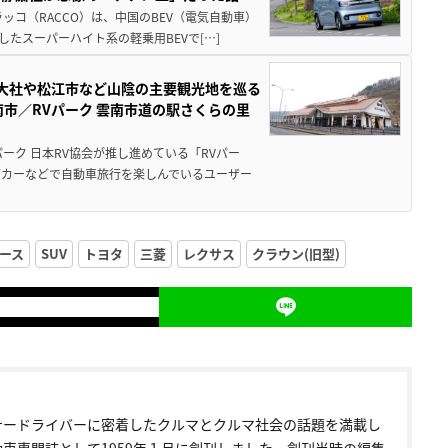
ッコ（RACCO）は、中国のBEV（電気自動車）
たスーパーハイト系の軽乗用BEVで[…]
雲大社や松江市など山陰の主要観光地を巡る
市／RVパーク 雲南市道の駅さくらの里
ーク 日本RV協会が推し進めている「RVパー
グカーなどで自動車旅行を楽しんでいるユーザー
ース
SUV
トヨタ
三菱
レクサス
クラウン(旧型)
ナードライバーに密着したクルマとクルマ社会の話題を満載し
動車専門誌として1959年１月に創刊しました。創刊当時の編集