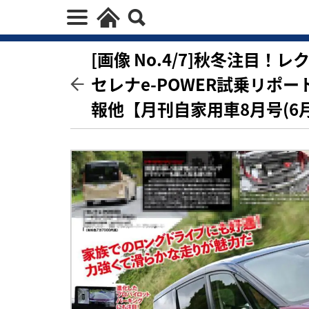
[画像 No.4/7]秋冬注目！
セレナe-POWER試乗リポ
報他【月刊自家用車8月号(6月