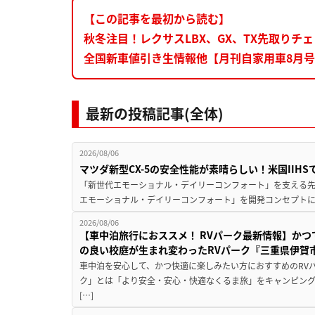
【この記事を最初から読む】
秋冬注目！レクサスLBX、GX、TX先取りチ
全国新車値引き生情報他【月刊自家用車8月号(
最新の投稿記事(全体)
2026/08/06
マツダ新型CX-5の安全性能が素晴らしい！米国IIH
「新世代エモーショナル・デイリーコンフォート」を支える先進安
エモーショナル・デイリーコンフォート」を開発コンセプトに
2026/08/06
【車中泊旅行におススメ！ RVパーク最新情報】か
の良い校庭が生まれ変わったRVパーク『三重県伊賀市
車中泊を安心して、かつ快適に楽しみたい方におすすめのRVパ
ク」とは「より安全・安心・快適なくるま旅」をキャンピン
[…]