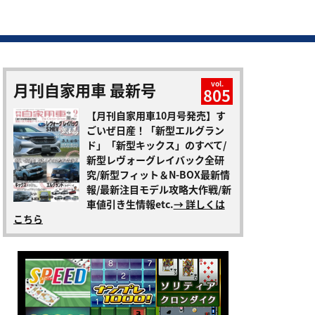
月刊自家用車 最新号
vol.
805
【月刊自家用車10月号発売】す
ごいぜ日産！「新型エルグラン
ド」「新型キックス」のすべて/
新型レヴォーグレイバック全研
究/新型フィット＆N-BOX最新情
報/最新注目モデル攻略大作戦/新
車値引き生情報etc.
→ 詳しくは
こちら