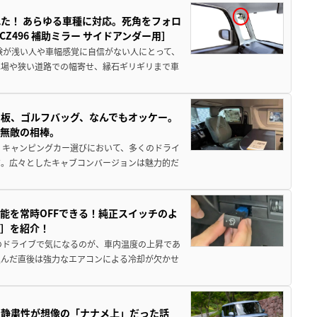
た！ あらゆる車種に対応。死角をフォロ
496 補助ミラー サイドアンダー用］
験が浅い人や車幅感覚に自信がない人にとって、
車場や狭い道路での幅寄せ、縁石ギリギリまで車
板、ゴルフバッグ、なんでもオッケー。
、無敵の相棒。
 キャンピングカー選びにおいて、多くのドライ
だ。広々としたキャブコンバージョンは魅力的だ
能を常時OFFできる！純正スイッチのよ
ー］を紹介！
のドライブで気になるのが、車内温度の上昇であ
込んだ直後は強力なエアコンによる冷却が欠かせ
・静粛性が想像の「ナナメ上」だった話