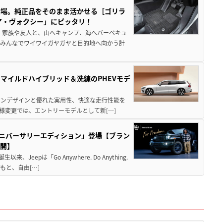
登場。純正品をそのまま活かせる［ゴリラ
ア・ヴォクシー」にピッタリ！
 家族や友人と、山へキャンプ、海へバーベキュ
でみんなでワイワイガヤガヤと目的地へ向かう計
のマイルドハイブリッド＆洗練のPHEVモデ
ビアンデザインと優れた実用性、快適な走行性能を
様変更では、エントリーモデルとして新[…]
hアニバーサリーエディション」登場【ブラン
公開】
eepは「Go Anywhere. Do Anything.
と、自由[…]