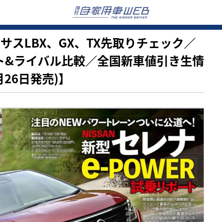
レクサスLBX、GX、TX先取りチェック／
ート&ライバル比較／全国新車値引き生情
26日発売)】