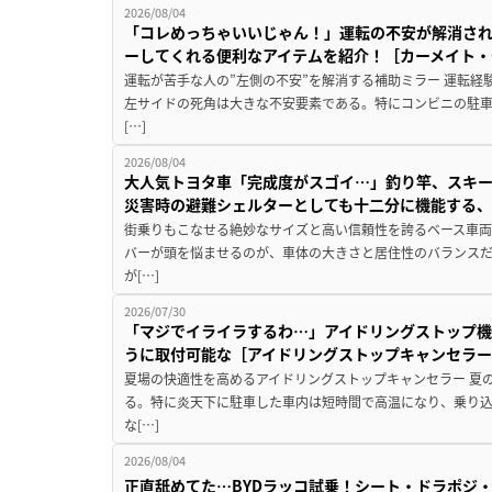
2026/08/04
「コレめっちゃいいじゃん！」運転の不安が解消され
ーしてくれる便利なアイテムを紹介！［カーメイト・CZ
運転が苦手な人の”左側の不安”を解消する補助ミラー 運転経
左サイドの死角は大きな不安要素である。特にコンビニの駐
[…]
2026/08/04
大人気トヨタ車「完成度がスゴイ…」釣り竿、スキー
災害時の避難シェルターとしても十二分に機能する
街乗りもこなせる絶妙なサイズと高い信頼性を誇るベース車両
バーが頭を悩ませるのが、車体の大きさと居住性のバランス
が[…]
2026/07/30
「マジでイライラするわ…」アイドリングストップ機
うに取付可能な［アイドリングストップキャンセラ
夏場の快適性を高めるアイドリングストップキャンセラー 夏
る。特に炎天下に駐車した車内は短時間で高温になり、乗り
な[…]
2026/08/04
正直舐めてた…BYDラッコ試乗！シート・ドラポジ