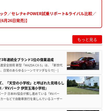
ェック／セレナe-POWER試乗リポート&ライバル比較／
6月26日発売)】
もっと見る
Sで3年連続全ブランド1位の偉業達成
全技術 新型「MAZDA CX-5」は、「新世代
、日常のあらゆるシーンでマツダならで[…]
つて、「天空の小学校」と呼ばれた見晴らし
／RVパーク 伊賀玉滝小学校』
ーク 日本RV協会が推し進めている「RVパー
グカーなどで自動車旅行を楽しんでいるユーザー