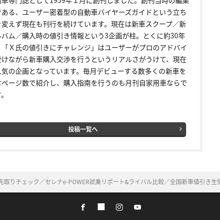
である、ユーザー密着型の自動車バイヤーズガイドという立ち
を変えず現在も刊行を続けています。現在は新車スクープ／新
ルバム／購入時の値引き情報という3企画が柱。とくに約30年
く「Ｘ氏の値引きにチャレンジ」はユーザーがプロのアドバイ
受けながら新車購入交渉を行うというリアルさがうけて、現在
人気の企画となっています。毎月デビューする数多くの新車を
なページ数で紹介し、購入指南を行うのも月刊自家用車ならで
す。
投稿一覧へ
X先取りチェック／セレナe-POWER試乗リポート&ライバル比較／全国新車値引き生情