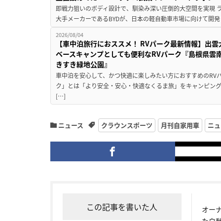
即戦力狙いのボディ設計で、馴染み深い圧倒的大空間を実現 ラ
大手メーカーであるBYDが、日本の軽自動車市場に向けて開発し
2026/08/04
【車中泊旅行におススメ！ RVパーク最新情報】出
ベースキャンプとしても便利なRVパーク『島根県雲南
きすき緑地公園』
車中泊を安心して、かつ快適に楽しみたい方におすすめのRVパ
ク」とは「より安全・安心・快適なくるま旅」をキャンピン
[…]
ニュース
クラウンスポーツ
月刊自家用車
ニュ
この記事を書いた人
オー
た自