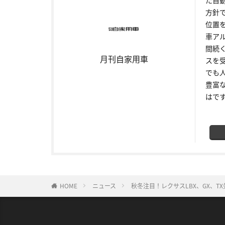
方針
位置
車ア
間続
月刊自家用車
スを
でも
豊富
はで
HOME
ニュース
秋冬注目！レクサスLBX、GX、T