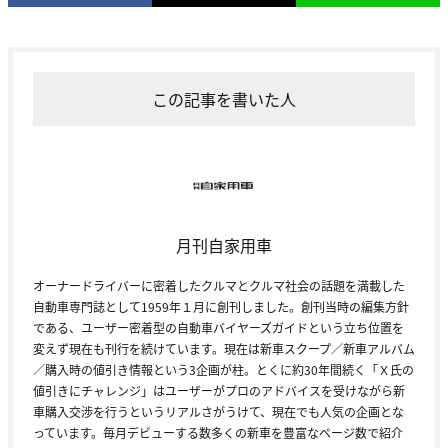
この記事を書いた人
月刊自家用車
オーナードライバーに密着したクルマとクルマ社会の話題を満載した
自動車専門誌として1959年１月に創刊しました。創刊当時の編集方針
である、ユーザー密着型の自動車バイヤーズガイドという立ち位置を
変えず現在も刊行を続けています。現在は新車スクープ／新車アルバム
／購入時の値引き情報という3企画が柱。とくに約30年間続く「Ｘ氏の
値引きにチャレンジ」はユーザーがプロのアドバイスを受けながら新
車購入交渉を行うというリアルさがうけて、現在でも人気の企画とな
っています。毎月デビューする数多くの新車を豊富なページ数で紹介