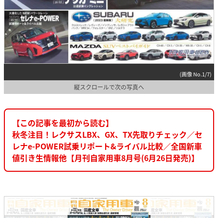
(画像 No.1/7)
縦スクロールで次の写真へ
【この記事を最初から読む】
秋冬注目！レクサスLBX、GX、TX先取りチェック／セ
レナe-POWER試乗リポート&ライバル比較／全国新車
値引き生情報他【月刊自家用車8月号(6月26日発売)】