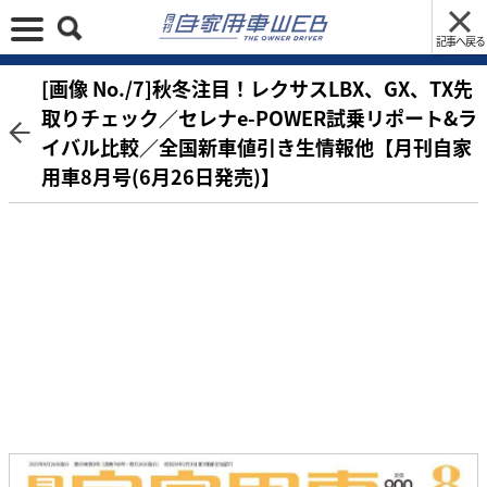
記事へ戻る
[画像 No./7]秋冬注目！レクサスLBX、GX、TX先
取りチェック／セレナe-POWER試乗リポート&ラ
イバル比較／全国新車値引き生情報他【月刊自家
用車8月号(6月26日発売)】