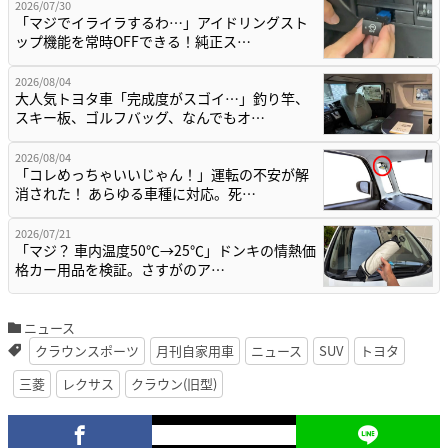
2026/07/30
「マジでイライラするわ…」アイドリングスト
ップ機能を常時OFFできる！純正ス…
2026/08/04
大人気トヨタ車「完成度がスゴイ…」釣り竿、
スキー板、ゴルフバッグ、なんでもオ…
2026/08/04
「コレめっちゃいいじゃん！」運転の不安が解
消された！ あらゆる車種に対応。死…
2026/07/21
「マジ？ 車内温度50℃→25℃」ドンキの情熱価
格カー用品を検証。さすがのア…
ニュース
クラウンスポーツ
月刊自家用車
ニュース
SUV
トヨタ
三菱
レクサス
クラウン(旧型)