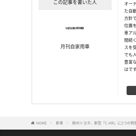
この記事を書いた人
オー
た自
方針
位置
車ア
間続
月刊自家用車
スを
でも
豊富
はで
HOME
新車
欧州トヨタ、新型「C-HR」に2つの