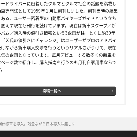
ナードライバーに密着したクルマとクルマ社会の話題を満載し
動車専門誌として1959年１月に創刊しました。創刊当時の編集
である、ユーザー密着型の自動車バイヤーズガイドという立ち
を変えず現在も刊行を続けています。現在は新車スクープ／新
ルバム／購入時の値引き情報という3企画が柱。とくに約30年
く「Ｘ氏の値引きにチャレンジ」はユーザーがプロのアドバイ
受けながら新車購入交渉を行うというリアルさがうけて、現在
人気の企画となっています。毎月デビューする数多くの新車を
なページ数で紹介し、購入指南を行うのも月刊自家用車ならで
す。
投稿一覧へ
特別仕様車を導入。残念ながら日本導入は無し!?