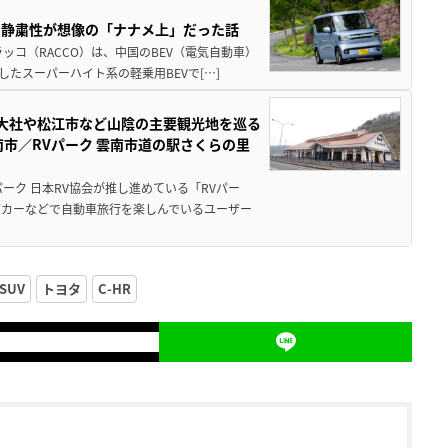
・静粛性が想像の「ナナメ上」だった話
ッコ（RACCO）は、中国のBEV（電気自動車）
たスーパーハイト系の軽乗用BEVで[…]
雲大社や松江市など山陰の主要観光地を巡る
市／RVパーク 雲南市道の駅さくらの里
ーク 日本RV協会が推し進めている「RVパー
グカーなどで自動車旅行を楽しんでいるユーザー
SUV
トヨタ
C-HR