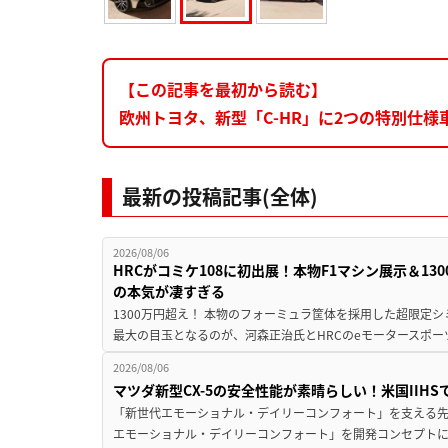
【この記事を最初から読む】
欧州トヨタ、新型「C-HR」に2つの特別仕様
最新の投稿記事(全体)
2026/08/06
HRCがコミケ108に初出展！本物F1マシン展示＆1
の本気が凄すぎる
1300万円超え！ 本物のフォーミュラ筐体を採用した超限定
最大の目玉となるのが、河森正治氏とHRCのeモータースポー
2026/08/06
マツダ新型CX-5の安全性能が素晴らしい！米国IIH
「新世代エモーショナル・デイリーコンフォート」を支える先進安
エモーショナル・デイリーコンフォート」を開発コンセプトに