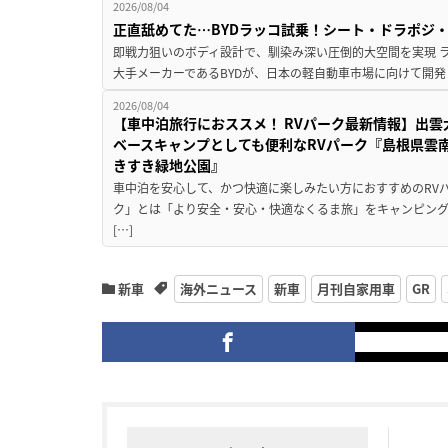
2026/08/04
正直舐めてた…BYDラッコ試乗！シート・ドラポジ
即戦力狙いのボディ設計で、馴染み深い圧倒的大空間を実現 ラ
大手メーカーであるBYDが、日本の軽自動車市場に向けて開発し
2026/08/04
【車中泊旅行におススメ！ RVパーク最新情報】出
ベースキャンプとしても便利なRVパーク『島根県雲南
きすき緑地公園』
車中泊を安心して、かつ快適に楽しみたい方におすすめのRVパ
ク」とは「より安全・安心・快適なくるま旅」をキャンピン
[…]
新車
海外ニュース
新車
月刊自家用車
GR