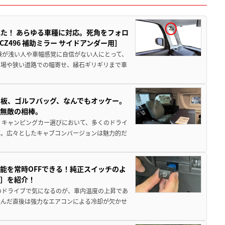
た！ あらゆる車種に対応。死角をフォロ
496 補助ミラー サイドアンダー用］
験が浅い人や車幅感覚に自信がない人にとって、
車場や狭い道路での幅寄せ、縁石ギリギリまで車
板、ゴルフバッグ、なんでもオッケー。
、無敵の相棒。
 キャンピングカー選びにおいて、多くのドライ
だ。広々としたキャブコンバージョンは魅力的だ
能を常時OFFできる！純正スイッチのよ
ー］を紹介！
のドライブで気になるのが、車内温度の上昇であ
込んだ直後は強力なエアコンによる冷却が欠かせ