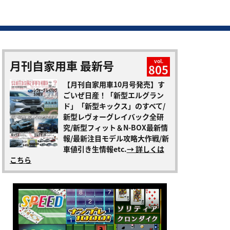
月刊自家用車 最新号
vol.
805
【月刊自家用車10月号発売】す
ごいぜ日産！「新型エルグラン
ド」「新型キックス」のすべて/
新型レヴォーグレイバック全研
究/新型フィット＆N-BOX最新情
報/最新注目モデル攻略大作戦/新
車値引き生情報etc.
→ 詳しくは
こちら