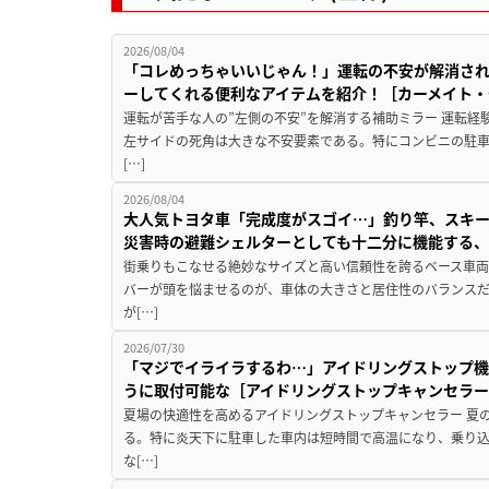
2026/08/04
「コレめっちゃいいじゃん！」運転の不安が解消され
ーしてくれる便利なアイテムを紹介！［カーメイト・CZ
運転が苦手な人の”左側の不安”を解消する補助ミラー 運転経
左サイドの死角は大きな不安要素である。特にコンビニの駐
[…]
2026/08/04
大人気トヨタ車「完成度がスゴイ…」釣り竿、スキー
災害時の避難シェルターとしても十二分に機能する
街乗りもこなせる絶妙なサイズと高い信頼性を誇るベース車両
バーが頭を悩ませるのが、車体の大きさと居住性のバランス
が[…]
2026/07/30
「マジでイライラするわ…」アイドリングストップ機
うに取付可能な［アイドリングストップキャンセラ
夏場の快適性を高めるアイドリングストップキャンセラー 夏
る。特に炎天下に駐車した車内は短時間で高温になり、乗り
な[…]