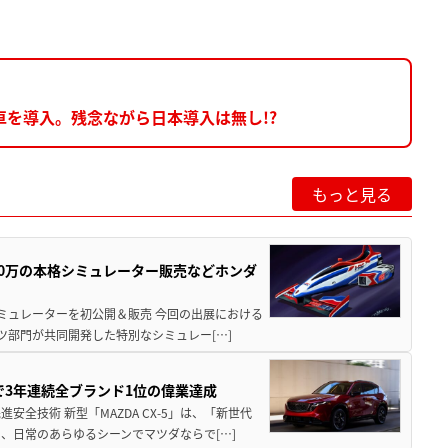
車を導入。残念ながら日本導入は無し!?
もっと見る
300万の本格シミュレーター販売などホンダ
シミュレーターを初公開＆販売 今回の出展における
ツ部門が共同開発した特別なシミュレー[…]
Sで3年連続全ブランド1位の偉業達成
全技術 新型「MAZDA CX-5」は、「新世代
、日常のあらゆるシーンでマツダならで[…]