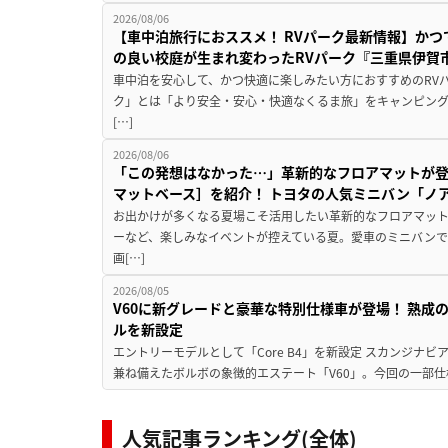
2026/08/06
【車中泊旅行におススメ！ RVパーク最新情報】か
の良い校庭が生まれ変わったRVパーク『三重県伊賀市
車中泊を安心して、かつ快適に楽しみたい方におすすめのRVパ
ク」とは「より安全・安心・快適なくるま旅」をキャンピン
[…]
2026/08/06
「この発想はなかった…」革新的なフロアマットが
マットベース］を紹介！ トヨタの人気ミニバン「ノ
お出かけが多くなる夏場こそ活用したい革新的なフロアマット
ーなど、楽しみなイベントが控えている夏。愛車のミニバン
画[…]
2026/08/05
V60に新グレードと豪華な特別仕様車が登場！ 熟成
ルを新設定
エントリーモデルとして「Core B4」を新設定 スカンジナ
兼ね備えたボルボの象徴的エステート「V60」。今回の一部仕
人気記事ランキング(全体)