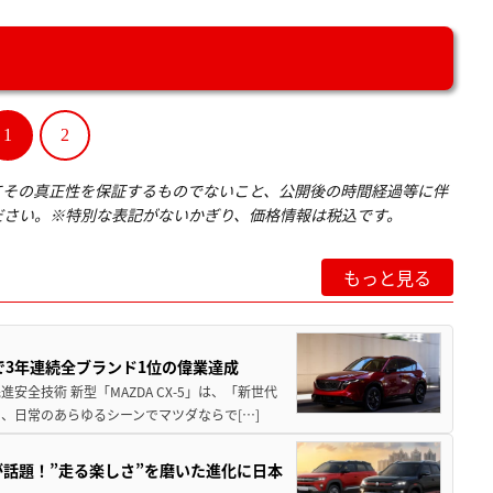
1
2
てその真正性を保証するものでないこと、公開後の時間経過等に伴
ださい。※特別な表記がないかぎり、価格情報は税込です。
もっと見る
Sで3年連続全ブランド1位の偉業達成
全技術 新型「MAZDA CX-5」は、「新世代
、日常のあらゆるシーンでマツダならで[…]
が話題！”走る楽しさ”を磨いた進化に日本