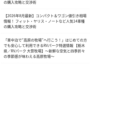
の購入攻略と交渉術
【2026年8月最新】コンパクト＆ワゴン値引き相場
情報！ フィット・ヤリス・ノートなど人気14車種
の購入攻略と交渉術
「車中泊で“高原の牧場”へ行こう！」はじめての方
でも安心して利用できるRVパーク特選情報 【栃木
県／RVパーク 大笹牧場】～新鮮な空気と四季折々
の季節感が味わえる高原牧場～