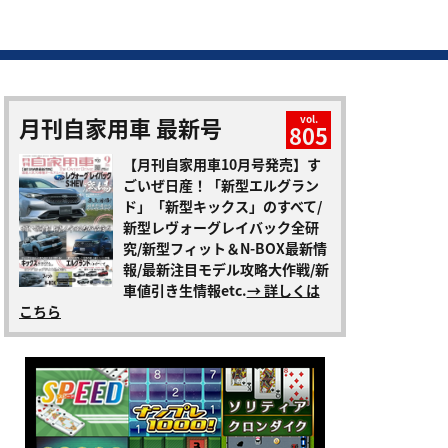
月刊自家用車 最新号
vol.
805
【月刊自家用車10月号発売】す
ごいぜ日産！「新型エルグラン
ド」「新型キックス」のすべて/
新型レヴォーグレイバック全研
究/新型フィット＆N-BOX最新情
報/最新注目モデル攻略大作戦/新
車値引き生情報etc.
→ 詳しくは
こちら