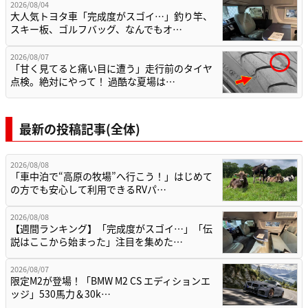
2026/08/04
大人気トヨタ車「完成度がスゴイ…」釣り竿、
スキー板、ゴルフバッグ、なんでもオ…
2026/08/07
「甘く見てると痛い目に遭う」走行前のタイヤ
点検。絶対にやって！ 過酷な夏場は…
最新の投稿記事(全体)
2026/08/08
「車中泊で“高原の牧場”へ行こう！」はじめて
の方でも安心して利用できるRVパ…
2026/08/08
【週間ランキング】「完成度がスゴイ…」「伝
説はここから始まった」注目を集めた…
2026/08/07
限定M2が登場！「BMW M2 CS エディションエ
ッジ」530馬力＆30k…