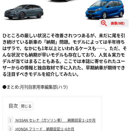
画像(9枚)
ひところの厳しい状況こそ改善されつつあるが、未だに尾を引
き続けている新車の「納期」問題。モデルによっては半年待ち
はザラで、なかにも1年以上といわれるケースも……。ただ、そ
んな状況でも納期が早いモデルも存在しており、人気＆実力モ
デルが当てはまることもある。ここでは本誌に寄せられたユー
ザーからの情報と独自取材で手に入れた、早期納車が期待でき
る注目すべきモデルを紹介してみたい。
●まとめ:月刊自家用車編集部(ハラ)
目次
1
NISSAN セレナ（ガソリン車） 納期目安:1~2か月
2
HONDA フリード 納期目安:1~6か月