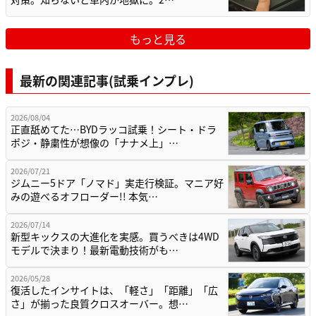
もっと見る
最新の関連記事(試乗インプレ)
2026/08/04
正直舐めてた…BYDラッコ試乗！シート・ドラ
ポジ・静粛性が想像の「ナナメ上」…
2026/07/21
ジムニー5ドア「ノマド」実走行検証。マニア好
みの遊べるオフローダー!! 本気…
2026/07/14
新型キックスの大進化を実感。買うべきは4WD
モデルで決まり！最新電動技術がも…
2026/05/28
復活したインサイトは、「軽さ」「距離」「広
さ」が揃った良質クロスオーバー。想…