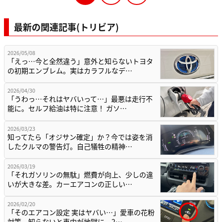
最新の関連記事(トリビア)
2026/05/08
「えっ…今と全然違う」意外と知らないトヨタ
の初期エンブレム。実はカラフルなデ…
2026/04/30
「うわっ…それはヤバいって…」最悪は走行不
能に。セルフ給油は特に注意！ ガソ…
2026/03/23
知ってたら「オジサン確定」か？今では姿を消
したクルマの警告灯。自己犠牲の精神…
2026/03/19
「それガソリンの無駄」燃費が向上、少しの違
いが大きな差。カーエアコンの正しい…
2026/02/20
「そのエアコン設定 実はヤバい…」愛車の花粉
対策。知らないと車内が地獄に。2…