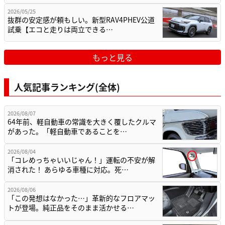
2026/05/25
抜群の安定感が頼もしい。新型RAV4PHEV公道
試乗【エコと走りは両立できる…
もっと見る
人気記事ランキング(全体)
2026/08/07
64年前、軽自動車の常識を大きく覆したクルマ
があった。「軽自動車であることを…
2026/08/04
「コレめっちゃいいじゃん！」運転の不安が解
消された！ あらゆる車種に対応。死…
2026/08/06
「この発想はなかった…」革新的なフロアマッ
トが登場。純正品をそのまま活かせる…