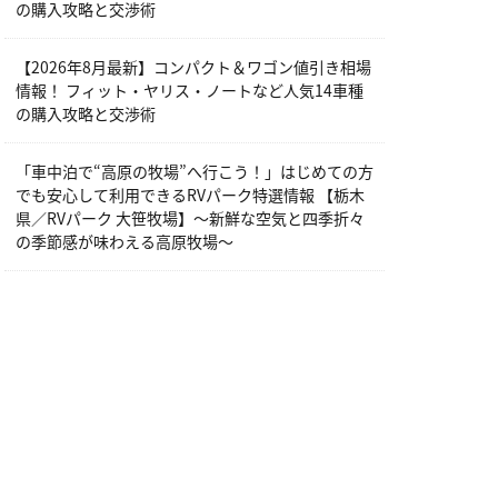
の購入攻略と交渉術
【2026年8月最新】コンパクト＆ワゴン値引き相場
情報！ フィット・ヤリス・ノートなど人気14車種
の購入攻略と交渉術
「車中泊で“高原の牧場”へ行こう！」はじめての方
でも安心して利用できるRVパーク特選情報 【栃木
県／RVパーク 大笹牧場】～新鮮な空気と四季折々
の季節感が味わえる高原牧場～