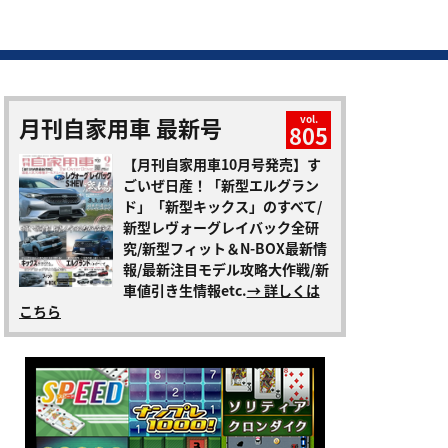
月刊自家用車 最新号
vol.
805
【月刊自家用車10月号発売】す
ごいぜ日産！「新型エルグラン
ド」「新型キックス」のすべて/
新型レヴォーグレイバック全研
究/新型フィット＆N-BOX最新情
報/最新注目モデル攻略大作戦/新
車値引き生情報etc.
→ 詳しくは
こちら