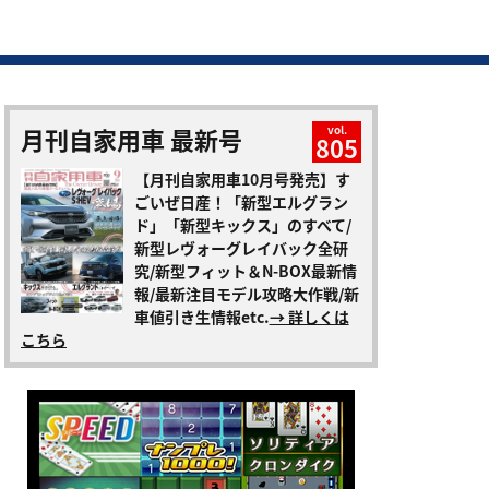
月刊自家用車 最新号
vol.
805
【月刊自家用車10月号発売】す
ごいぜ日産！「新型エルグラン
ド」「新型キックス」のすべて/
新型レヴォーグレイバック全研
究/新型フィット＆N-BOX最新情
報/最新注目モデル攻略大作戦/新
車値引き生情報etc.
→ 詳しくは
こちら