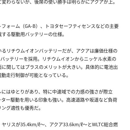
ど変わらないが、後席の使い勝手は明らかにアクアが上。
。
トフォーム（GA-B）、トヨタセーフティセンスなどの主要
載する駆動用バッテリーの仕様。
いるリチウムイオンバッテリーだが、アクアは廉価仕様の
素バッテリーを採用。リチウムイオンからニッケル水素の
面に関してはプラスのメリットが大きい。具体的に電池出
電動走行制御が可能となっている。
ルにはゆとりがあり、特に中速域での力感の強さが際立
ーター駆動を用いる印象も強い。高速道路や坂道など負荷
リング適性も優秀だ。
が35.4km/ℓ〜、アクア33.6km/ℓ〜とWLTC総合燃