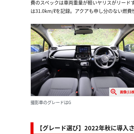
費のスペックは車両重量が軽いヤリスがリード
は31.0km/ℓを記録。アクアも申し分のない燃
画像(11枚
撮影車のグレードはG
【グレード選び】2022年秋に導入